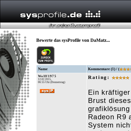
Bewerte das sysProfile von DaMatz...
Name
Kommentare (1) / (
Wolff1975
Rating:
12.02.2015,
06:55 Uhr (Donnerstag)
Ein kräftig
Brust diese
grafiklösun
Radeon R9 au
System nich