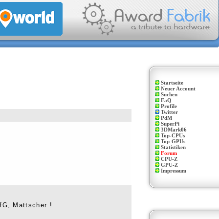
Startseite
Neuer Account
Suchen
FaQ
Profile
Twitter
PdM
SuperPi
3DMark06
Top-CPUs
Top-GPUs
Statistiken
Forum
CPU-Z
GPU-Z
Impressum
fG, Mattscher !