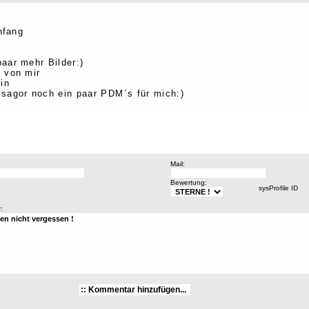
nfang
aar mehr Bilder:)
 von mir
in
a sagor noch ein paar PDM´s für mich:)
Mail:
Bewertung:
sysProfile ID
: