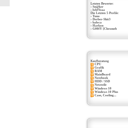
Letzten Bewerter:
-
Sn@ker
-
lxbfYeaa
Die Letzten 5 Profile:
-
Yuno
-
Derber-Shit3
-
baloca
-
Harkon
-
G00fY [Chromeb
Kaufberatung
CPU
Grafik
RAM
MainBoard
Notebook
HDD / SSD
Netzteile
Windows 10
Windows 10 Plus
Case, Cooling...