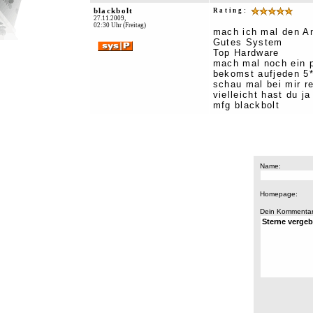
blackbolt
Rating:
27.11.2009,
02:30 Uhr (Freitag)
mach ich mal den A
Gutes System
Top Hardware
mach mal noch ein p
bekomst aufjeden 5*
schau mal bei mir re
vielleicht hast du j
mfg blackbolt
Name:
Homepage:
Dein Kommentar