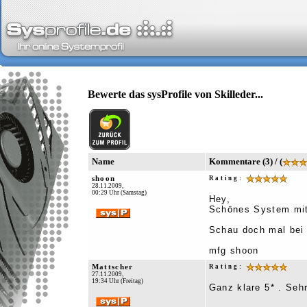
Bewerte das sysProfile von Skilleder...
Name
Kommentare (3) / (
shoon
Rating:
28.11.2009,
00:29 Uhr (Samstag)
Hey,
Schönes System mit 
Schau doch mal bei 
mfg shoon
Mattscher
Rating:
27.11.2009,
19:34 Uhr (Freitag)
Ganz klare 5* . Seh