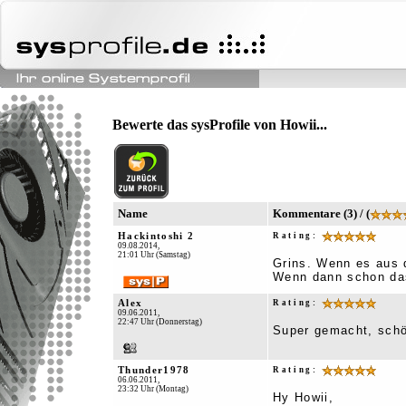
Bewerte das sysProfile von Howii...
Name
Kommentare (3) / (
Hackintoshi 2
Rating:
09.08.2014,
21:01 Uhr (Samstag)
Grins. Wenn es aus de
Wenn dann schon das
Alex
Rating:
09.06.2011,
22:47 Uhr (Donnerstag)
Super gemacht, sch
Thunder1978
Rating:
06.06.2011,
23:32 Uhr (Montag)
Hy Howii,