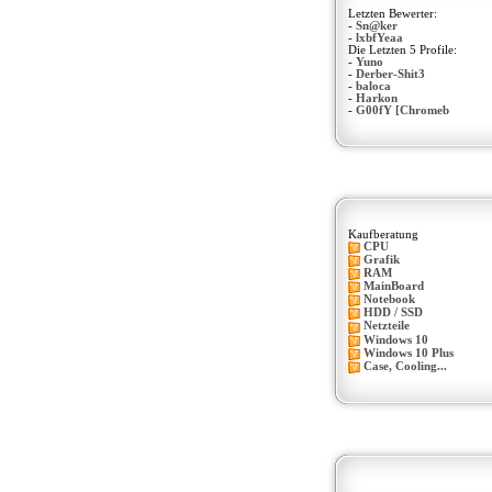
Letzten Bewerter:
-
Sn@ker
-
lxbfYeaa
Die Letzten 5 Profile:
-
Yuno
-
Derber-Shit3
-
baloca
-
Harkon
-
G00fY [Chromeb
Kaufberatung
CPU
Grafik
RAM
MainBoard
Notebook
HDD / SSD
Netzteile
Windows 10
Windows 10 Plus
Case, Cooling...