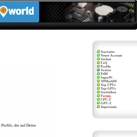
Startseite
Neuer Account
Suchen
FaQ
Profile
Twitter
PdM
SuperPi
3DMark06
Top-CPUs
Top-GPUs
Statistiken
Forum
CPU-Z
GPU-Z
Impressum
Profile, die auf Deine