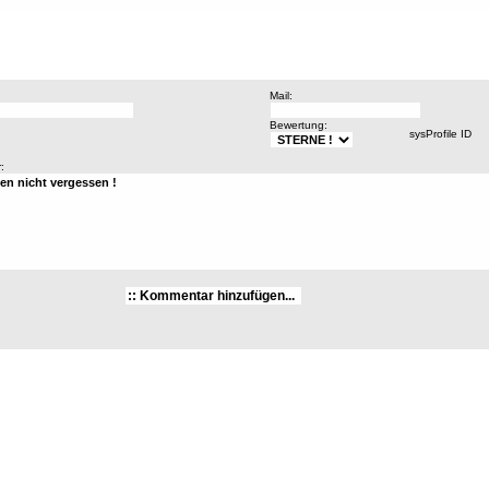
Mail:
Bewertung:
sysProfile ID
: