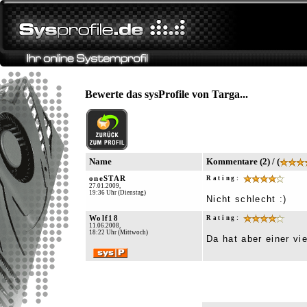
Bewerte das sysProfile von Targa...
Name
Kommentare (2) / (
oneSTAR
Rating:
27.01.2009,
19:36 Uhr (Dienstag)
Nicht schlecht :)
Wolf18
Rating:
11.06.2008,
18:22 Uhr (Mittwoch)
Da hat aber einer viel