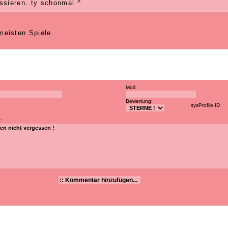
ssieren. ty schonmal ^
meisten Spiele.
Mail:
Bewertung:
sysProfile ID
: