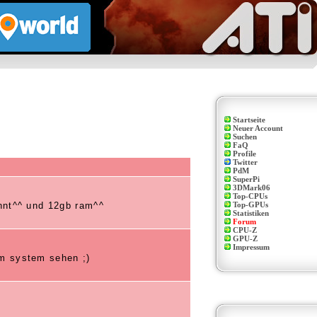
Startseite
Neuer Account
Suchen
FaQ
Profile
Twitter
PdM
SuperPi
3DMark06
Top-CPUs
ennt^^ und 12gb ram^^
Top-GPUs
Statistiken
Forum
CPU-Z
GPU-Z
Impressum
em system sehen ;)