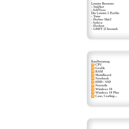
Letzten Bewerter:
-
Sn@ker
-
lxbfYeaa
Die Letzten 5 Profile:
-
Yuno
-
Derber-Shit3
-
baloca
-
Harkon
-
G00fY [Chromeb
Kaufberatung
CPU
Grafik
RAM
MainBoard
Notebook
HDD / SSD
Netzteile
Windows 10
Windows 10 Plus
Case, Cooling...