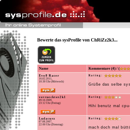
Bewerte das sysProfile von ChRiZz2k3...
Name
Kommentare (4) / (
Evo8 Racer
Rating:
16.02.2011,
10:30 Uhr (Mittwoch)
Grüße das selbe sys
verrueckter2k1
Rating:
09.10.2009,
23:12 Uhr (Freitag)
Hihi benutz mal cpu
Ludacurz
Rating:
07.08.2007,
22:00 Uhr (Dienstag)
mach doch mal bütt