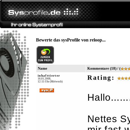
Bewerte das sysProfile von reloop...
Name
Kommentare (18) / (
inhafttierter
Rating:
16.01.2008,
12:15 Uhr (Mittwoch)
Hallo......
Nettes S
mir fast 