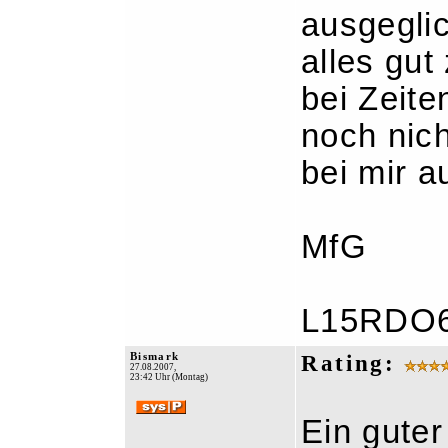
ausgeglic
alles gut
bei Zeite
noch nich
bei mir a
MfG
L15RDO
Bismark
Rating:
27.08.2007,
23:42 Uhr (Montag)
Ein guter