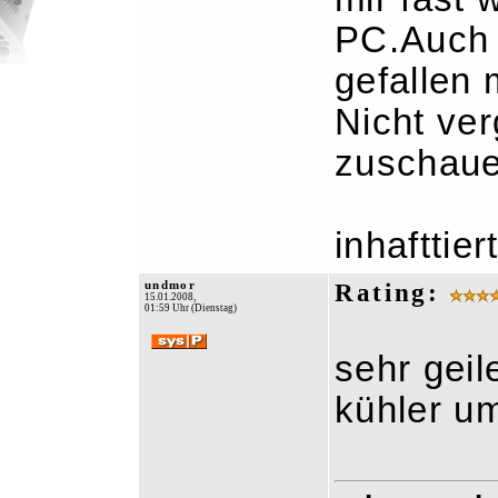
PC.Auch 
gefallen 
Nicht ver
zuschaue
inhafttier
undmor
Rating:
15.01.2008,
01:59 Uhr (Dienstag)
sehr geil
kühler um