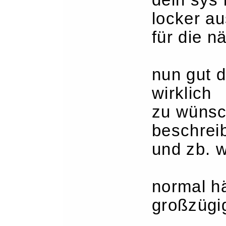
dein sys 
locker a
für die n
nun gut d
wirklich
zu wünsch
beschrei
und zb. w
normal hä
großzügig