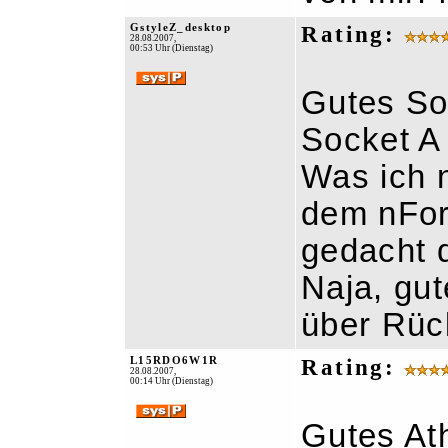
GstyleZ_desktop
Rating:
28.08.2007,
00:53 Uhr (Dienstag)
Gutes So
Socket A 
Was ich n
dem nFor
gedacht d
Naja, gut
über Rüc
L15RDO6W1R
Rating:
28.08.2007,
00:14 Uhr (Dienstag)
Gutes At