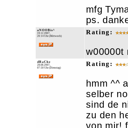
mfg Tyma
ps. dank
aNOOBis^
Rating:
19.12.2007,
20:14 Uhr (Mittwoch)
w00000t n
dRaChe
Rating:
28.08.2007,
07:50 Uhr (Dienstag)
hmm ^^ au
selber no
sind de n
zu den h
von mir! 