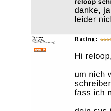
reloop sch
danke, ja
leider ni
Tymant
Rating:
10.01.2008,
13:01 Uhr (Donnerstag)
Hi reloop
um nich w
schreibe
fass ich 