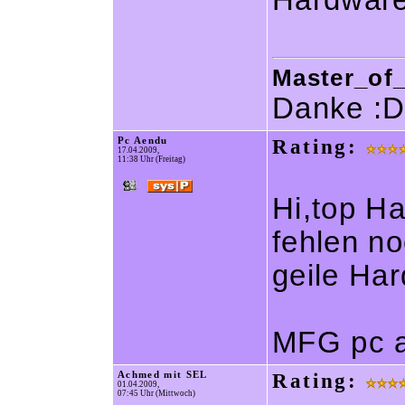
Hardwar
Master_of_
Danke :
Pc Aendu
Rating:
17.04.2009,
11:38 Uhr (Freitag)
Hi,top Ha
fehlen no
geile Ha
MFG pc 
Achmed mit SEL
Rating:
01.04.2009,
07:45 Uhr (Mittwoch)