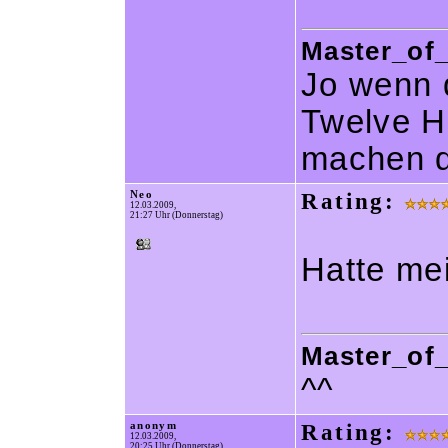
Master_of_
Jo wenn 
Twelve Hu
machen d
Neo
Rating:
12.03.2009,
21:27 Uhr (Donnerstag)
Hatte me
Master_of_
^^
anonym
Rating:
12.03.2009,
20:25 Uhr (Donnerstag)