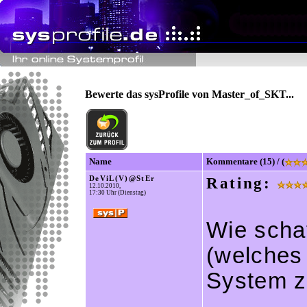
Bewerte das sysProfile von Master_of_SKT...
Name
Kommentare (15) / (
DeViL(V)@StEr
Rating:
12.10.2010,
17:30 Uhr (Dienstag)
Wie scha
(welches 
System 