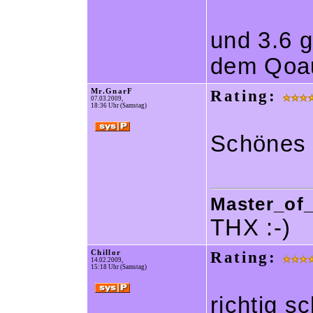
und 3.6 g
dem Qoau
Mr.GnarF
Rating:
07.03.2009,
18:36 Uhr (Samstag)
Schönes 
Master_of_
THX :-)
Chillor
Rating:
14.02.2009,
15:18 Uhr (Samstag)
richtig 