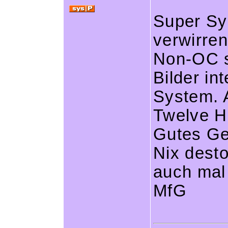
Super Sy
verwirre
Non-OC st
Bilder i
System. 
Twelve H
Gutes Ge
Nix desto
auch mal 
MfG