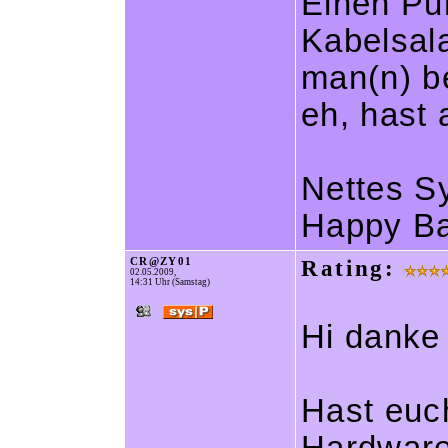
Einen Pun
Kabelsal
man(n) b
eh, hast 
Nettes S
Happy Ba
CR@ZY01
Rating:
02.05.2009,
14:31 Uhr (Samstag)
Hi danke
Hast euc