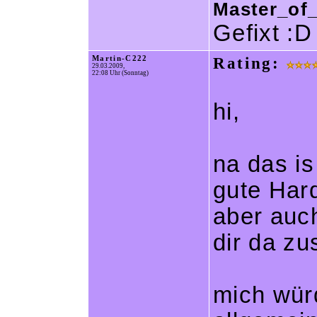
Master_of_
Gefixt :D
Martin-C222
Rating:
29.03.2009,
22:08 Uhr (Sonntag)
hi,
na das i
gute Har
aber auch
dir da z
mich wür