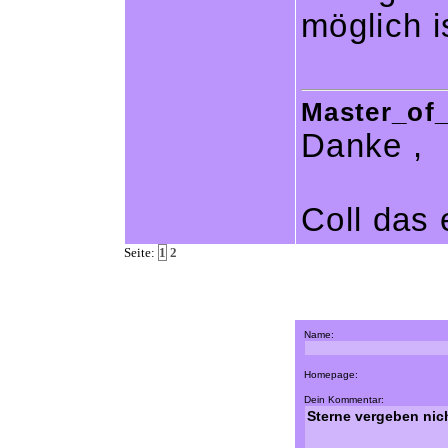
möglich is
Master_of_
Danke ,
Coll das e
Seite:
1
2
Name:
Homepage:
Dein Kommentar: