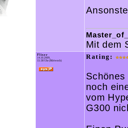
Ansonste
Master_of_
Mit dem 
Flixer
Rating:
14.10.2009,
15:38 Uhr (Mittwoch)
Schönes 
noch eine
vom Hyp
G300 nic