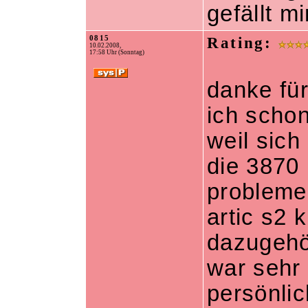
gefällt mi
0815
Rating:
10.02.2008,
17:58 Uhr (Sonntag)
danke für
ich schon
weil sich
die 3870 
probleme
artic s2 
dazugehör
war sehr 
persönlic