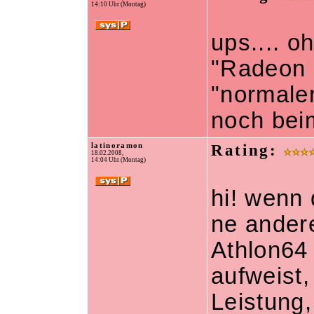
14:10 Uhr (Montag)
ups.... o
"Radeon 
"normale
noch beim
latinoramon
Rating:
18.02.2008,
14:04 Uhr (Montag)
hi! wenn 
ne ander
Athlon64
aufweist,
Leistung,