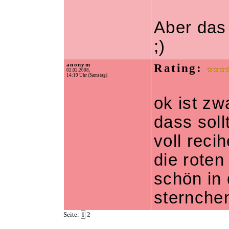
Aber das 
;)
anonym
Rating:
02.02.2008,
14:19 Uhr (Samstag)
ok ist zw
dass sol
voll reci
die roten
schön in 
sternchen
Seite:
1
2