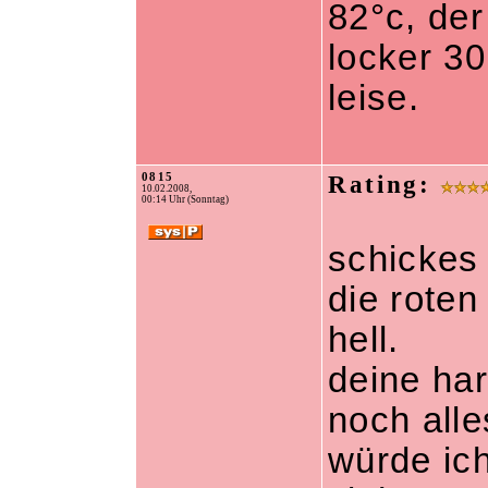
82°c, der
locker 30
leise.
0815
Rating:
10.02.2008,
00:14 Uhr (Sonntag)
schickes
die roten
hell.
deine ha
noch all
würde ich