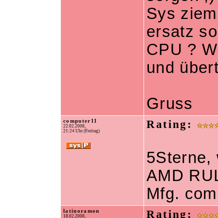
Sys zieml
ersatz s
CPU ? Wi
und übert
Gruss
computer11
Rating:
22.02.2008,
21:24 Uhr (Freitag)
5Sterne, 
AMD RU
Mfg. com
latinoramon
Rating:
18.02.2008,