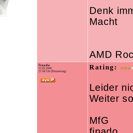
Denk imm
Macht
AMD Roc
finado
Rating:
15.05.2008,
21:06 Uhr (Donnerstag)
Leider ni
Weiter s
MfG
finado