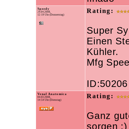
Speedy
Rating:
24.04.2008,
12:19 Uhr (Donnerstag)
Super Sy
Einen St
Kühler.
Mfg Spe
ID:50206
Venal Anatomica
Rating:
04.03.2008,
14:54 Uhr (Dienstag)
Ganz gute
sorgen ;)