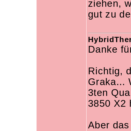
ziehen, w
gut zu d
HybridTher
Danke für
Richtig, 
Graka... 
3ten Quar
3850 X2 
Aber das 