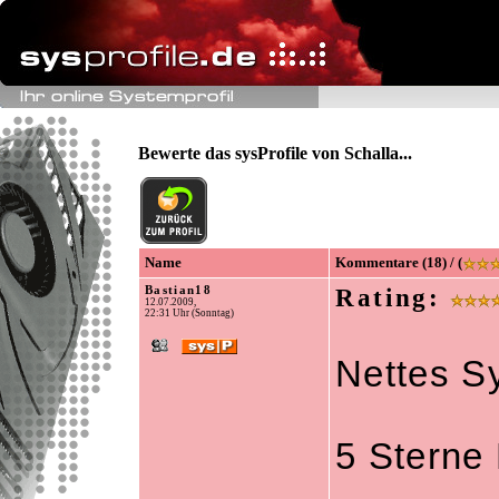
Bewerte das sysProfile von Schalla...
Name
Kommentare (18) / (
Bastian18
Rating:
12.07.2009,
22:31 Uhr (Sonntag)
Nettes S
5 Sterne