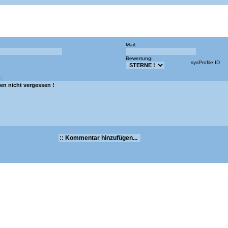
Mail:
Bewertung:
sysProfile ID
: