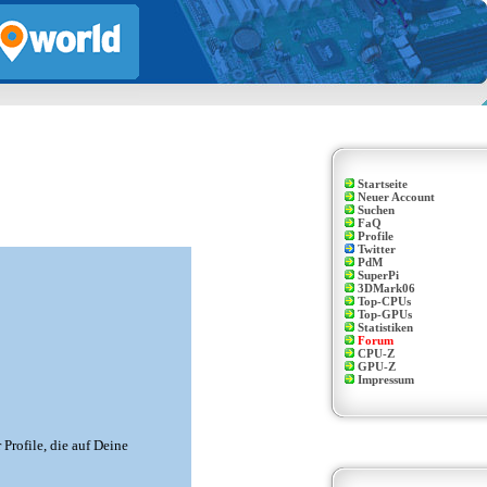
Startseite
Neuer Account
Suchen
FaQ
Profile
Twitter
PdM
SuperPi
3DMark06
Top-CPUs
Top-GPUs
Statistiken
Forum
CPU-Z
GPU-Z
Impressum
Profile, die auf Deine