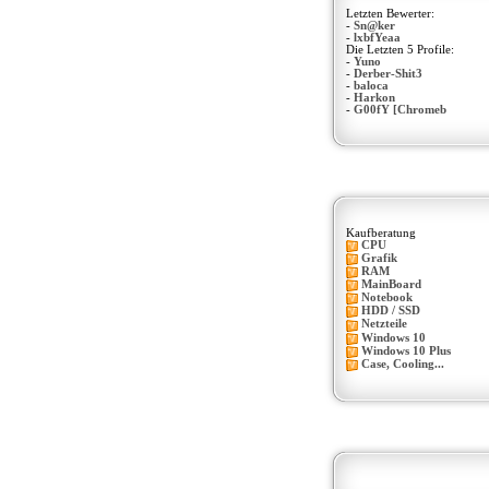
Letzten Bewerter:
-
Sn@ker
-
lxbfYeaa
Die Letzten 5 Profile:
-
Yuno
-
Derber-Shit3
-
baloca
-
Harkon
-
G00fY [Chromeb
Kaufberatung
CPU
Grafik
RAM
MainBoard
Notebook
HDD / SSD
Netzteile
Windows 10
Windows 10 Plus
Case, Cooling...