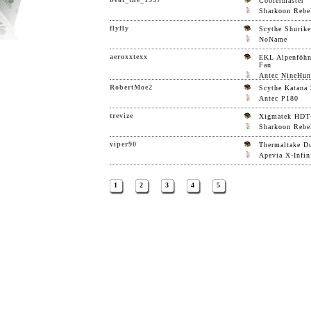
Coolermaster
Sharkoon Rebe
flyfly
Scythe Shurik
NoName
aeroxxtexx
EKL Alpenföhn
Fan
Antec NineHun
RobertMoe2
Scythe Katana 
Antec P180
trevize
Xigmatek HDT
Sharkoon Rebe
viper90
Thermaltake D
Apevia X-Infin
1
2
3
4
5