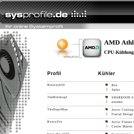
AMD Athl
CPU-Kühlung
Profil
Kühler
Betaraybill
Box
Aplus
JimHolzkopf
SHARKOON Sil
noname
TheDopeMan
Arctic Cooling
Fractal Design
KrayyZee
Arctic Freezer 
Cooler Master
beat_the_1337