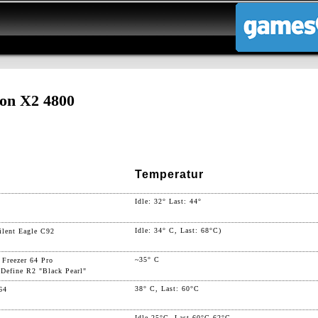
on X2 4800
Temperatur
Idle: 32° Last: 44°
Idle: 34° C, Last: 68°C)
ent Eagle C92
~35° C
 Freezer 64 Pro
 Define R2 "Black Pearl"
38° C, Last: 60°C
64
Idle 25°C, Last 60°C-62°C