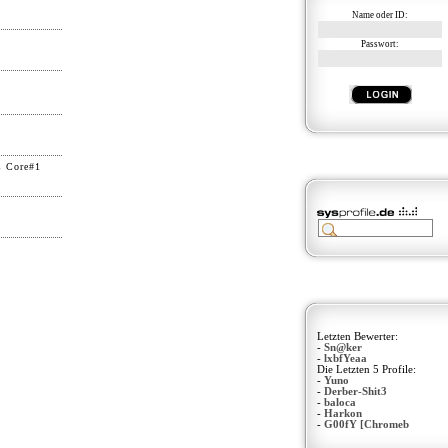
Name oder ID:
Passwort:
C Core#1
Letzten Bewerter:
-
Sn@ker
-
lxbfYeaa
Die Letzten 5 Profile:
-
Yuno
-
Derber-Shit3
-
baloca
-
Harkon
-
G00fY [Chromeb