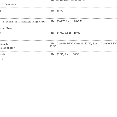
l 9 Economy
Idle: 25°C
en
idle: 25-27° Last: 28-35°
 "Brocken" mit Nanoxia HighFlow
dred Two
Idle: 24°C, Load: 49°C
3
Idle: Core#0 36°C Core#1 32°C, Last: Core#0 62°
-S1283
62°C
l9 Economy
Idle: 52°C, Last: 60°C
uorb
ity