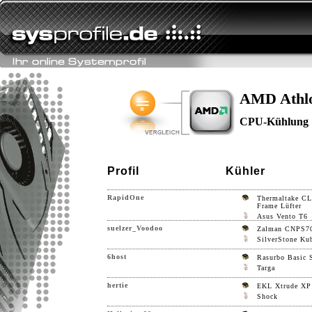
AMD Athlo
CPU-Kühlung
Profil
Kühler
RapidOne
Thermaltake C
Frame Lüfter
Asus Vento T6
suelzer_Voodoo
Zalman CNPS7
SilverStone Ku
6host
Rasurbo Basic S
Targa
hertie
EKL Xtrude XP 
Shock