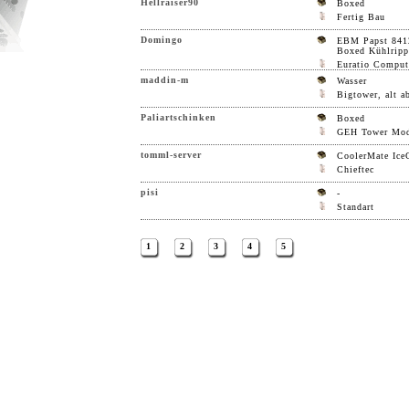
Hellraiser90
Boxed
Fertig Bau
Domingo
EBM Papst 841
Boxed Kühlripp
Euratio Comput
maddin-m
Wasser
Bigtower, alt a
Paliartschinken
Boxed
GEH Tower Mo
tomml-server
CoolerMate Ice
Chieftec
pisi
-
Standart
1
2
3
4
5