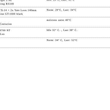
ight 2 AL
wing RS100
Norm: 29°C, Last: 34°C
IFX-14 + 2x Yate Loon 140mm
ine GT-1000 black
meistens unter 40°C
Centurion
Idle 32° C. , Last 38° C.
9700 NT
 Lux
Norm: 34° C, Last: 52°C