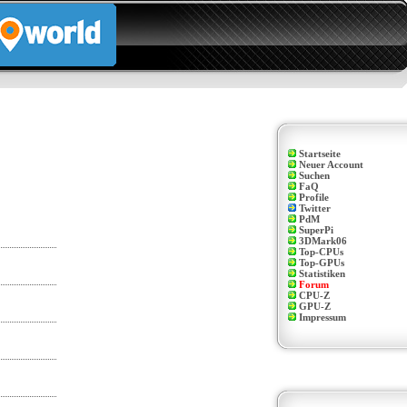
Startseite
Neuer Account
Suchen
FaQ
Profile
Twitter
PdM
SuperPi
3DMark06
Top-CPUs
Top-GPUs
Statistiken
Forum
CPU-Z
GPU-Z
Impressum