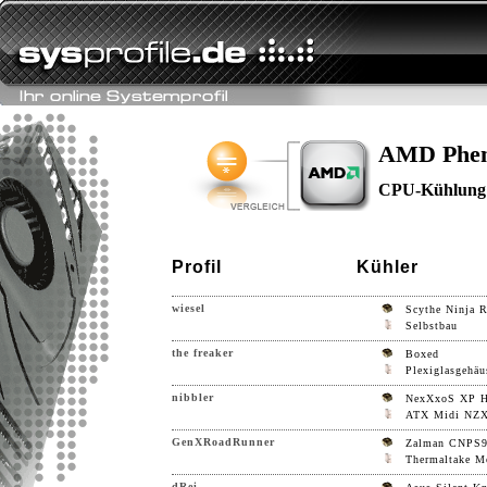
AMD Pheno
CPU-Kühlung
Profil
Kühler
wiesel
Scythe Ninja 
Selbstbau
the freaker
Boxed
Plexiglasgehäu
nibbler
NexXxoS XP 
ATX Midi NZ
GenXRoadRunner
Zalman CNPS
Thermaltake M
dRei