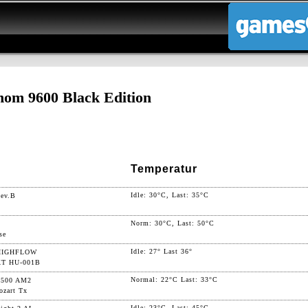
m 9600 Black Edition
Temperatur
Idle: 30°C, Last: 35°C
Rev.B
Norm: 30°C, Last: 50°C
se
Idle: 27° Last 36°
HIGHFLOW
XT HU-001B
Normal: 22°C Last: 33°C
9500 AM2
ozart Tx
Idle: 23°C, Last: 45°C