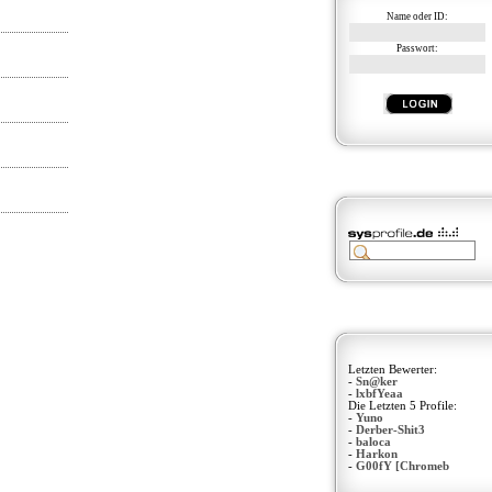
Name oder ID:
Passwort:
Letzten Bewerter:
-
Sn@ker
-
lxbfYeaa
Die Letzten 5 Profile:
-
Yuno
-
Derber-Shit3
-
baloca
-
Harkon
-
G00fY [Chromeb