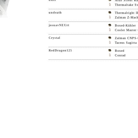
Asus Silent Kn
Thermaltake S
undeath
Thermalright 
Zalman Z-Mach
josuavNEUrt
Boxed-Kühler
Cooler Master 
Crystal
Zalman CNPS-
Tacens Sagitta
RedDragon125
Boxed
Conrad