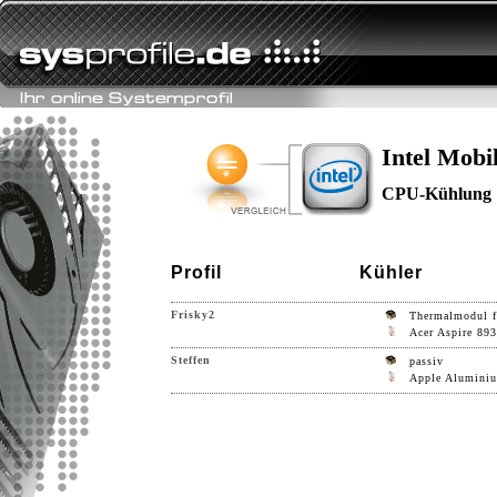
Intel Mobi
CPU-Kühlung
Profil
Kühler
Frisky2
Thermalmodul 
Acer Aspire 89
Steffen
passiv
Apple Alumini