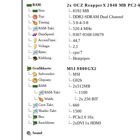
2x OCZ ReapperX 2048 MB PC2-6
RAM
:
8192 MB
Size:
DDR2-SDRAM Dual Channel
Typ:
5.0-4-3-8
Timing:
520.4 MHz
RAM-Takt:
9367-9168-10679
DataSpeed:
44,7
AccessTime:
2,1
Voltage:
cpu/7
Ratio:
Heatpipes
Kühlung:
MSI 9800GX2
Grafikkarte
:
MSI
Subvendor:
G92b
Chipsatz:
2x512MB
RAM:
1100
RAM-Takt:
2x 256 BIT
Width:
660
Core-Takt:
1500
Shader-Takt:
PCIe2.0 16x
Bus:
2xDVI 1x HDMI
Anschlüsse:
Sound
: