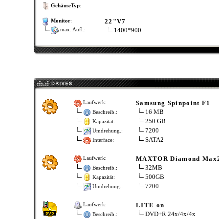
GehäuseTyp
:
22"V7
Monitor
:
1400*900
max. Aufl.:
Samsung Spinpoint F1
Laufwerk:
16 MB
Beschreib.:
250 GB
Kapazität:
7200
Umdrehung.:
SATA2
Interface:
MAXTOR Diamond Max
Laufwerk:
32MB
Beschreib.:
500GB
Kapazität:
7200
Umdrehung.:
LITE on
Laufwerk:
DVD+R 24x/4x/4x
Beschreib.: