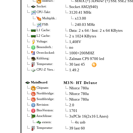
MMX (+) 3DNow! (+) SSE SSE2 SS
Instruct.:
Socket AM2(940)
Socket:
3120.41 MHz
CPU-Takt:
x13.00
Multiplik.:
240.03 MHz
FSB:
Data: 2 x 64 / Inst: 2 x 64 KBytes
L1 Cache:
2 x 1024 KBytes
L2 Cache:
1,408V
Voltage:
no
Besonderh.:
1000+200MHZ
Overclocked:
Zalman CPS 9700 led
Kühlung:
30 last 45
Temperatur:
1.49.2
CPU-Z Vers.:
M3N- HT Deluxe
MainBoard
:
Nforce 780a
Chipsatz:
Nforce 780a
Northbridge:
Nforce 780a
Southbridge:
2.0
Revision:
1701
BiosVersion:
3xPCIe 16(2x16 LAnes)
Anschlüsse:
4x usb
extern:
39 last 60
Temperatur: