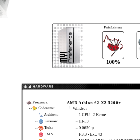
Preis/Leistung
100%
AMD Athlon 62 X2 5200+
Prozessor
:
Windsor
Codename:
1 CPU - 2 Kerne
Architekt.:
JH-F3
Revision:
0.0650 µ
Tech.:
F.3.3 - Ext. 43
F.M.S.: