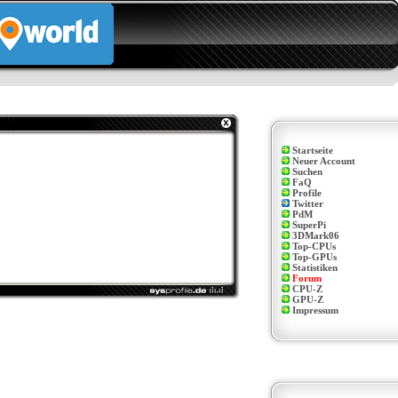
Startseite
Neuer Account
Suchen
FaQ
Profile
Twitter
PdM
SuperPi
3DMark06
Top-CPUs
Top-GPUs
Statistiken
Forum
CPU-Z
GPU-Z
Impressum