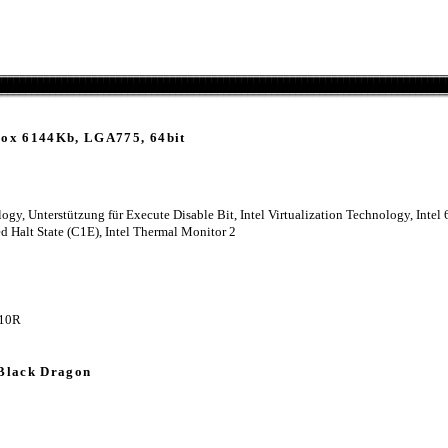
Box 6144Kb, LGA775, 64bit
y, Unterstützung für Execute Disable Bit, Intel Virtualization Technology, Intel 
 Halt State (C1E), Intel Thermal Monitor 2
H10R
Black Dragon