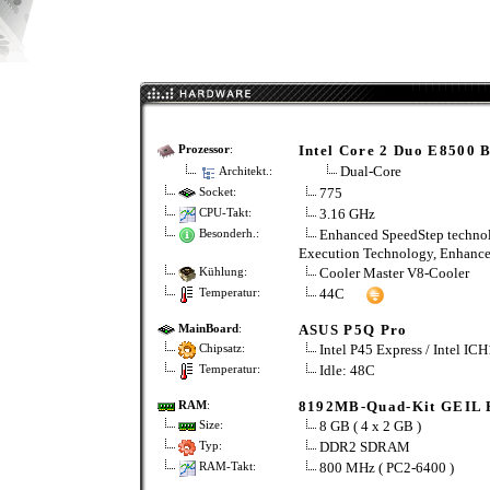
Intel Core 2 Duo E8500 
Prozessor
:
Dual-Core
Architekt.:
775
Socket:
3.16 GHz
CPU-Takt:
Enhanced SpeedStep technolog
Besonderh.:
Execution Technology, Enhanced
Cooler Master V8-Cooler
Kühlung:
44C
Temperatur:
ASUS P5Q Pro
MainBoard
:
Intel P45 Express / Intel IC
Chipsatz:
Idle: 48C
Temperatur:
8192MB-Quad-Kit GEIL 
RAM
:
8 GB ( 4 x 2 GB )
Size:
DDR2 SDRAM
Typ:
800 MHz ( PC2-6400 )
RAM-Takt: