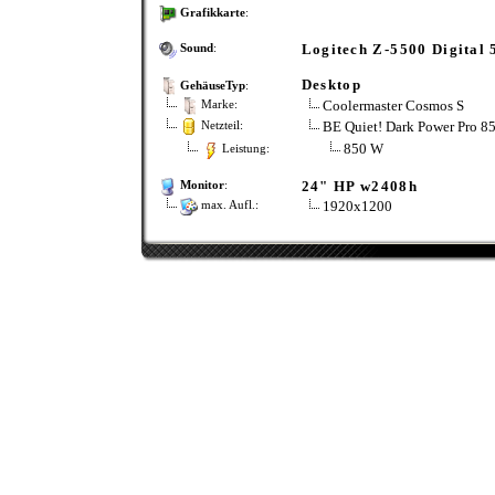
Grafikkarte
:
Logitech Z-5500 Digital 
Sound
:
Desktop
GehäuseTyp
:
Coolermaster Cosmos S
Marke:
BE Quiet! Dark Power Pro 8
Netzteil:
850 W
Leistung:
24" HP w2408h
Monitor
:
1920x1200
max. Aufl.: