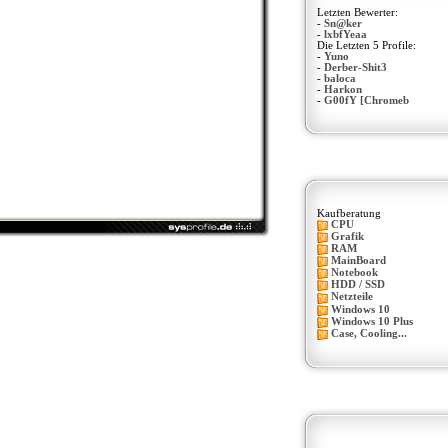
Letzten Bewerter:
-
Sn@ker
-
lxbfYeaa
Die Letzten 5 Profile:
-
Yuno
-
Derber-Shit3
-
baloca
-
Harkon
-
G00fY [Chromeb
Kaufberatung
CPU
Grafik
RAM
MainBoard
Notebook
HDD / SSD
Netzteile
Windows 10
Windows 10 Plus
Case, Cooling...