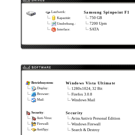
Samsung Spinpoint F1
Laufwerk:
750 GB
Kapazität:
7200 Upm
Umdrehung.:
SATA
Interface:
Windows Vista Ultimate
Betriebssystem
:
1280x1024, 32 Bit
Display:
Firefox 3.0.8
Browser:
Windows Mail
Mail:
Security
Security
:
Avira Antivir Personal Edition
Anti-Virus:
Windows Firewall
Firewall:
Search & Destroy
AntiSpy: