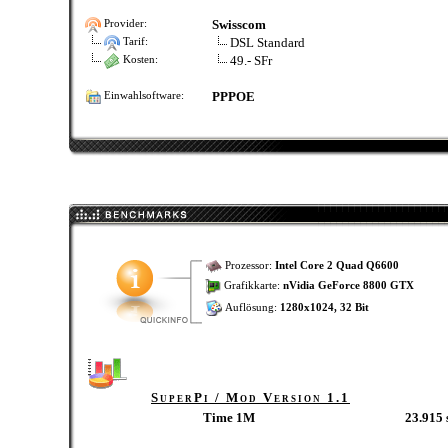
Swisscom
Provider:
DSL Standard
Tarif:
49.- SFr
Kosten:
PPPOE
Einwahlsoftware:
Prozessor:
Intel Core 2 Quad Q6600
Grafikkarte:
nVidia GeForce 8800 GTX
Auflösung:
1280x1024, 32 Bit
SuperPi / Mod Version 1.1
Time 1M
23.915 