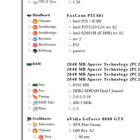
1.50
CPU-Z Vers.:
FoxConn P35A01
MainBoard
:
Intel P35 + ICH9
Chipsatz:
Intel P35/G33/G31 rev A2
Northbridge:
Intel 82801IR (ICH9R) rev 02
Southbridge:
rev 2
Revision:
P32
BiosVersion:
passive
Kühlung:
2048 MB Apacer Technology (PC2
RAM
:
2048 MB Apacer Technology (PC2
2048 MB Apacer Technology (PC2
2048 MB Apacer Technology (PC2
8192 MB
Size:
DDR2-SDRAM Dual Channel
Typ:
5.0-5-5-18
Timing:
400.3 MHz
RAM-Takt:
2:3
Ratio:
nVidia GeForce 8800 GTX
Grafikkarte
:
XFX Pine Group
Subvendor:
G80 Rev. A2
Chipsatz:
90 nm
Tech.: