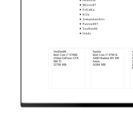
lachi458
Miysis87
FrEaKa
hi2u
Jemandanders
Patron007
VooDoo86
Oddy
VooDoo86
Spykie
Intel Core i7 6700K
Intel Core i7 6700 K
nVidia GeForce GTX
AMD Radeon R9 390
980 Ti
Series
32768 MB
16384 MB
FrEaKa
Intel Core 2 Quad
Q6600
nVidia GeForce 8800
GTX
4096 MB