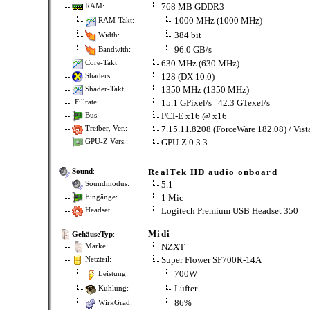
768 MB GDDR3
RAM:
1000 MHz (1000 MHz)
RAM-Takt:
384 bit
Width:
96.0 GB/s
Bandwith:
630 MHz (630 MHz)
Core-Takt:
128 (DX 10.0)
Shaders:
1350 MHz (1350 MHz)
Shader-Takt:
15.1 GPixel/s | 42.3 GTexel/s
Fillrate:
PCI-E x16 @ x16
Bus:
7.15.11.8208 (ForceWare 182.08) / Vist
Treiber, Ver.:
GPU-Z 0.3.3
GPU-Z Vers.:
RealTek HD audio onboard
Sound
:
5.1
Soundmodus:
1 Mic
Eingänge:
Logitech Premium USB Headset 350
Headset:
Midi
GehäuseTyp
:
NZXT
Marke:
Super Flower SF700R-14A
Netzteil:
700W
Leistung:
Lüfter
Kühlung:
86%
WirkGrad: