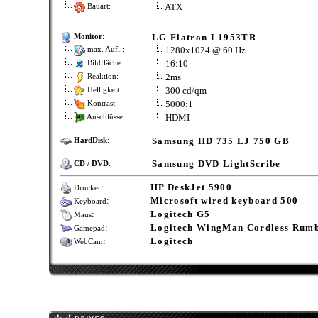
ATX
Bauart:
LG Flatron L1953TR
Monitor
:
1280x1024 @ 60 Hz
max. Aufl.:
16:10
Bildfläche:
2ms
Reaktion:
300 cd/qm
Helligkeit:
5000:1
Kontrast:
HDMI
Anschlüsse:
Samsung HD 735 LJ 750 GB
HardDisk
:
Samsung DVD LightScribe
CD / DVD
:
:
HP DeskJet 5900
Drucker
:
Microsoft wired keyboard 500
Keyboard
:
Logitech G5
Maus
:
Logitech WingMan Cordless Rum
Gamepad
:
Logitech
WebCam