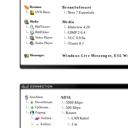
BrennSoftware
Brennen
:
Nero 7 Essentials
DVD-Burn:
Media
Media
:
Irfanview 4.20
BildViewer:
GIMP 2.6.4
BildEditor:
VLC 0.9.8a
Video-Player:
iTunes 8.1
Audio-Player:
Windows Live Messenger, ESL Wi
Messenger
:
ADSL
Anschluss:
5000 Kbps
DownStream:
500 Kbps
UpStream:
Router
Zugang:
LAN Kabel
Verbind.:
3 m
Entfern.: