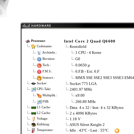
Intel Core 2 Quad Q6600
Prozessor
:
Kentsfield
Codename:
1 CPU - 4 Kerne
Architekt.:
G0
Revision:
0.0650 µ
Tech.:
6.F.B - Ext. 6.F
F.M.S.:
MMX SSE SSE2 SSE3 SSSE3 EM6
Instruct.:
Socket 775 LGA
Socket:
2401.97 MHz
CPU-Takt:
x9.00
Multiplik.:
266.89 MHz
FSB:
Data: 4 x 32 / Inst: 4 x 32 KBytes
L1 Cache:
2 x 4096 KBytes
L2 Cache:
1.18 V
Voltage:
ASUS Silent Knight 2
Kühlung:
Idle : 43°C - Last : 55°C
Temperatur: