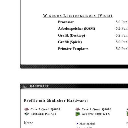
Windows Leistungsindex (Vista)
Prozessor
5.9
Pun
Arbeitsspeicher (RAM)
5.9
Pun
Grafik (Desktop)
5.9
Pun
Grafik (Spiele)
5.9
Pun
Primäre Festplatte
5.9
Pun
Profile mit ähnlicher Hardware:
Core 2 Quad Q6600
Core 2 Quad Q6600
FoxConn P35A01
GeForce 8800 GTX
Keine
MasterMui