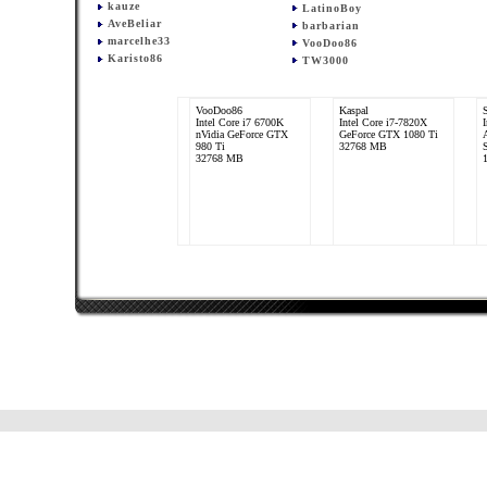
kauze
LatinoBoy
AveBeliar
barbarian
marcelhe33
VooDoo86
Karisto86
TW3000
VooDoo86
Kaspal
Intel Core i7 6700K
Intel Core i7-7820X
nVidia GeForce GTX
GeForce GTX 1080 Ti
980 Ti
32768 MB
S
32768 MB
LatinoBoy
Intel Core 2 Quad
Q6600
nVidia GeForce 8800
GTX
2048 MB