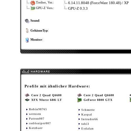
6.14.11.8048 (ForceWare 180.48) / XP
Treiber, Ver.:
GPU-Z 0.3.3
GPU-Z Vers.:
Sound
:
GehäuseTyp
:
Monitor
:
Profile mit ähnlicher Hardware:
Core 2 Quad Q6600
Core 2 Quad Q6600
XFX Nforce 680i LT
GeForce 8800 GTX
Robin98765
Schmette
wernsen
Kaspal
Patron007
Intruder66
cod4sniper007
tobi3
Kotzbaer
Esdalan