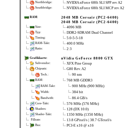
NVIDIA nForce 680i SLI SPP rev A2
Northbridge:
NVIDIA nForce 680i SLI MCP rev A2
Southbridge:
2048 MB Corsair (PC2-6400)
RAM
:
2048 MB Corsair (PC2-6400)
4096 MB
Size:
DDR2-SDRAM Dual Channel
Typ:
5.0-5-5-18
Timing:
400.0 MHz
RAM-Takt:
2:3
Ratio:
nVidia GeForce 8800 GTX
Grafikkarte
:
XFX Pine Group
Subvendor:
G80 Rev. A2
Chipsatz:
90 nm
Tech.:
768 MB GDDR3
RAM:
900 MHz (900 MHz)
RAM-Takt:
384 bit
Width:
86.4 GB/s
Bandwith:
576 MHz (576 MHz)
Core-Takt:
128 (DX 10.0)
Shaders:
1350 MHz (1350 MHz)
Shader-Takt:
13.8 GPixel/s | 38.7 GTexel/s
Fillrate:
PCI-E x16 @ x16
Bus: