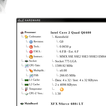
Intel Core 2 Quad Q6600
Prozessor
:
Kentsfield
Codename:
G0
Revision:
0.0650 µ
Tech.:
6.F.B - Ext. 6.F
F.M.S.:
MMX SSE SSE2 SSE3 SSSE3 EM6
Instruct.:
Socket 775 LGA
Socket:
1599.92 MHz
CPU-Takt:
x6.00
Multiplik.:
266.65 MHz
FSB:
Data: 4 x 32 / Inst: 4 x 32 KBytes
L1 Cache:
2 x 4096 KBytes
L2 Cache:
Temperatur:
1.50
CPU-Z Vers.:
XFX Nforce 680i LT
MainBoard
: