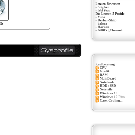
Letzten Bewerter:
-
Sn@ker
-
lxbfYeaa
Die Letzten 5 Profile:
-
Yuno
-
Derber-Shit3
%
-
baloca
-
Harkon
-
G00fY [Chromeb
Kaufberatung
CPU
Grafik
RAM
MainBoard
Notebook
HDD / SSD
Netzteile
Windows 10
Windows 10 Plus
Case, Cooling...