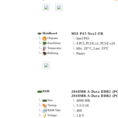
MSI P45 Neo3-FR
MainBoard
:
Intel P45
Chipsatz:
4 PCI, PCI-E x1, PCI-E x16
Anschlüsse:
Idle: 29° C, Last: 33°C
Temperatur:
Passiv
Kühlung:
2048MB A-Data DDR2 (P
RAM
:
2048MB A-Data DDR2 (P
4096 MB
Size:
5-5-5-18
Timing:
400
RAM-Takt:
1.8 V
Voltage: