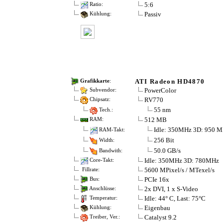
5:6
Ratio:
Passiv
Kühlung:
ATI Radeon HD4870
Grafikkarte
:
PowerColor
Subvendor:
RV770
Chipsatz:
55 nm
Tech.:
512 MB
RAM:
Idle: 350MHz 3D: 950 
RAM-Takt:
256 Bit
Width:
50.0 GB/s
Bandwith:
Idle: 350MHz 3D: 780MHz
Core-Takt:
5600 MPixel/s / MTexel/s
Fillrate:
PCIe 16x
Bus:
2x DVI, 1 x S-Video
Anschlüsse:
Idle: 44° C, Last: 75°C
Temperatur:
Eigenbau
Kühlung:
Catalyst 9.2
Treiber, Ver.: