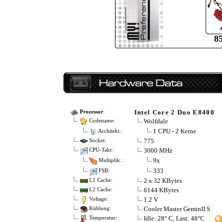
8
Intel Core 2 Duo E8400
Prozessor
:
Wolfdale
Codename:
1 CPU - 2 Kerne
Architekt.:
775
Socket:
3000 MHz
CPU-Takt:
9x
Multiplik.:
333
FSB:
2 x 32 KBytes
L1 Cache:
6144 KBytes
L2 Cache:
1.2 V
Voltage:
Cooler Master GeminII S
Kühlung:
Idle: 28° C, Last: 48°C
Temperatur: