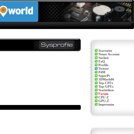
Startseite
Neuer Account
Suchen
FaQ
Profile
Twitter
PdM
SuperPi
3DMark06
Top-CPUs
Top-GPUs
Statistiken
Forum
CPU-Z
GPU-Z
Impressum