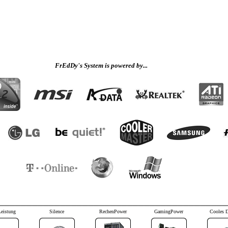
FrEdDy's System is powered by...
Leistung
Silence
RechenPower
GamingPower
Cooles 