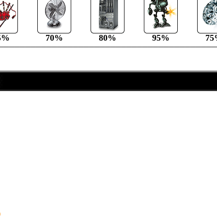
5%
70%
80%
95%
75