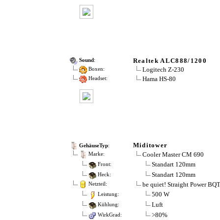
Realtek ALC888/1200
Sound
:
Logitech Z-230
Boxen:
Hama HS-80
Headset:
Miditower
GehäuseTyp
:
Cooler Master CM 690
Marke:
Standart 120mm
Front:
Standart 120mm
Heck:
be quiet! Straight Power BQ
Netzteil:
500 W
Leistung:
Luft
Kühlung:
>80%
WirkGrad: