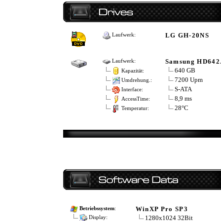
LG GH-20NS
Laufwerk:
Samsung HD642
Laufwerk:
640 GB
Kapazität:
7200 Upm
Umdrehung.:
S-ATA
Interface:
8,9 ms
AccessTime:
28°C
Temperatur:
WinXP Pro SP3
Betriebssystem
:
1280x1024 32Bit
Display: