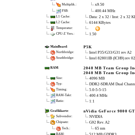
x9.50
Multiplik.:
400.44 MHz
FSB:
Data: 2 x 32 / Inst: 2 x 32 
L1 Cache:
6144 KBytes
L2 Cache:
Temperatur:
1.50
CPU-Z Vers.:
P5K
MainBoard
:
Intel P35/G33/G31 rev A2
Northbridge:
Intel 82801IB (ICH9) rev 0
Southbridge:
2048 MB Team Group Inc
RAM
:
2048 MB Team Group Inc
4096 MB
Size:
DDR2-SDRAM Dual Chann
Typ:
5.0-5-5-15
Timing:
400.4 MHz
RAM-Takt:
1:1
Ratio:
nVidia GeForce 9800 G
Grafikkarte
:
NVIDIA
Subvendor:
G92 Rev. A2
Chipsatz:
65 nm
Tech.:
512 MB GDDR3
RAM: