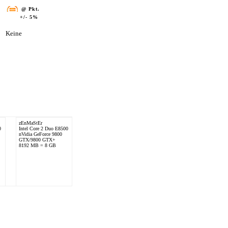
@ Pkt.
+/- 5%
Keine
zEnMaStEr
patinux
0
Intel Core 2 Duo E8500
Intel Core 2 Duo E8500
nVidia GeForce 9800
nVidia GeForce 9800
GTX/9800 GTX+
GTX/9800 GTX+
8192 MB = 8 GB
4096 MB