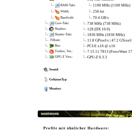
1100 MHz (1100 MHz)
RAM-Takt:
256 bit
Width:
70.4 GB/s
Bandwith:
738 MHz (738 MHz)
Core-Takt:
128 (DX 10.0)
Shaders:
1836 MHz (1836 MHz)
Shader-Takt:
11.8 GPixel/s | 47.2 GTexel/
Fillrate:
PCI-E x16 @ x16
Bus:
7.15.11.7813 (ForceWare 17
Treiber, Ver.:
GPU-Z 0.3.3
GPU-Z Vers.:
Sound
:
GehäuseTyp
:
Monitor
:
Profile mit ähnlicher Hardware: