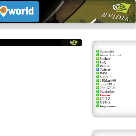
Startseite
Neuer Account
Suchen
FaQ
Profile
Twitter
PdM
SuperPi
3DMark06
Top-CPUs
Top-GPUs
Statistiken
Forum
CPU-Z
GPU-Z
Impressum