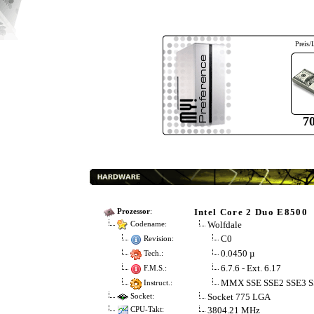
Preis/
7
Intel Core 2 Duo E8500
Prozessor
:
Wolfdale
Codename:
C0
Revision:
0.0450 µ
Tech.:
6.7.6 - Ext. 6.17
F.M.S.:
MMX SSE SSE2 SSE3 S
Instruct.:
Socket 775 LGA
Socket:
3804.21 MHz
CPU-Takt: