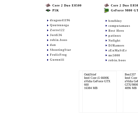
Core 2 Duo E8500
Core 2 Duo E85
P5K
GeForce 9800 G
dragon41196
ben84ny
Qoutennega
computamaus
Zorro122
Best Hero
Jordi36
patinux
robin.boos
Nofight
dan
DJRamses
ShootingStar
zEnMaStEr
FrolicFrog
mc5000
Guenniii
robin.boos
OnklStief
Ben1337
Intel Core i5 6600K
Intel Cor
nVidia GeForce GTX
nVidia Ge
660
GTX/980
16384 MB
4096 MB
Nofight
Intel Core 2 Quad
Q9550
nVidia GeForce GTX
470
8192 MB