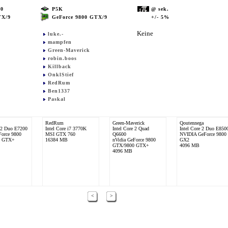
00
P5K
@ sek.
GeForce 9800 GTX/9
+/- 5%
TX/9
Keine
luke.-
mampfen
Green-Maverick
robin.boos
Killback
OnklStief
RedRum
Ben1337
Paskal
RedRum
Green-Maverick
Qoutennega
e 2 Duo E7200
Intel Core i7 3770K
Intel Core 2 Quad
Intel Core 2 Duo E850
Force 9800
MSI GTX 760
Q6600
NVIDIA GeForce 9800
0 GTX+
16384 MB
nVidia GeForce 9800
GX2
GTX/9800 GTX+
4096 MB
4096 MB
<
>