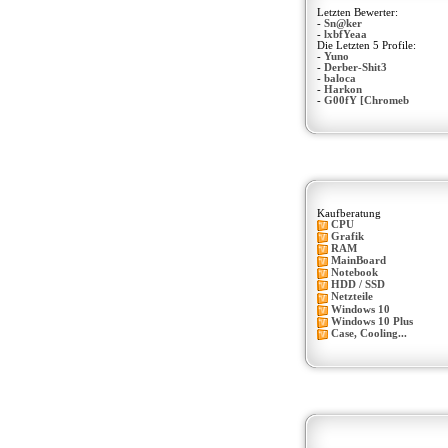
Letzten Bewerter:
-
Sn@ker
-
lxbfYeaa
Die Letzten 5 Profile:
-
Yuno
-
Derber-Shit3
-
baloca
-
Harkon
-
G00fY [Chromeb
Kaufberatung
CPU
Grafik
RAM
MainBoard
Notebook
HDD / SSD
Netzteile
Windows 10
Windows 10 Plus
Case, Cooling...