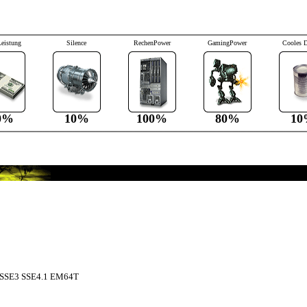
Leistung
Silence
RechenPower
GamingPower
Cooles 
0%
10%
100%
80%
10
SSE3 SSE4.1 EM64T