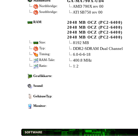
GA-MA790X-UD4
MainBoard
:
AMD 790X rev 00
Northbridge:
ATI SB750 rev 00
Southbridge:
2048 MB OCZ (PC2-6400)
RAM
:
2048 MB OCZ (PC2-6400)
2048 MB OCZ (PC2-6400)
2048 MB OCZ (PC2-6400)
8192 MB
Size:
DDR2-SDRAM Dual Channel
Typ:
6.0-6-6-18
Timing:
400.8 MHz
RAM-Takt:
1:2
Ratio:
Grafikkarte
:
Sound
:
GehäuseTyp
:
Monitor
: