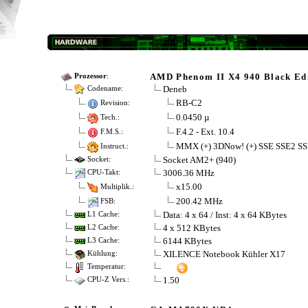
AMD Phenom II X4 940 Black Ed
Prozessor
:
Deneb
Codename:
RB-C2
Revision:
0.0450 µ
Tech.:
F.4.2 - Ext. 10.4
F.M.S.:
MMX (+) 3DNow! (+) SSE SSE2 SS
Instruct.:
Socket AM2+ (940)
Socket:
3006.36 MHz
CPU-Takt:
x15.00
Multiplik.:
200.42 MHz
FSB:
Data: 4 x 64 / Inst: 4 x 64 KBytes
L1 Cache:
4 x 512 KBytes
L2 Cache:
6144 KBytes
L3 Cache:
XILENCE Notebook Kühler X17
Kühlung:
Temperatur:
1.50
CPU-Z Vers.: