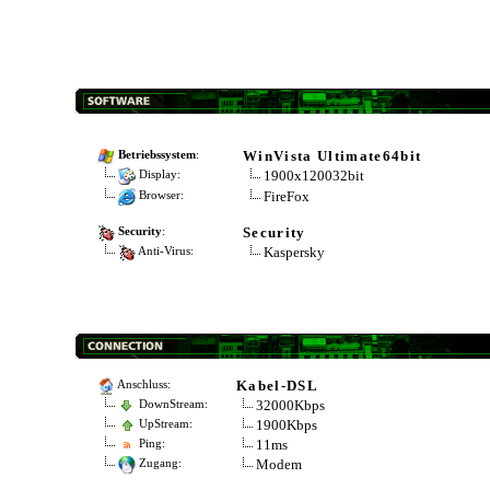
WinVista Ultimate64bit
Betriebssystem
:
1900x120032bit
Display:
FireFox
Browser:
Security
Security
:
Kaspersky
Anti-Virus:
Kabel-DSL
Anschluss:
32000Kbps
DownStream:
1900Kbps
UpStream:
11ms
Ping:
Modem
Zugang: