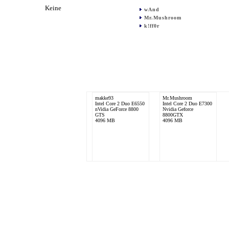
Keine
wAnd
Mr.Mushroom
k!ff0r
makke93
Mr.Mushroom
Intel Core 2 Duo E6550
Intel Core 2 Duo E7300
nVidia GeForce 8800
Nvidia Geforce
GTS
8800GTX
4096 MB
4096 MB
white6855
Intel Core 2 Quad
Q6600
nVidia GeForce 8800
GTS 512
4096 MB