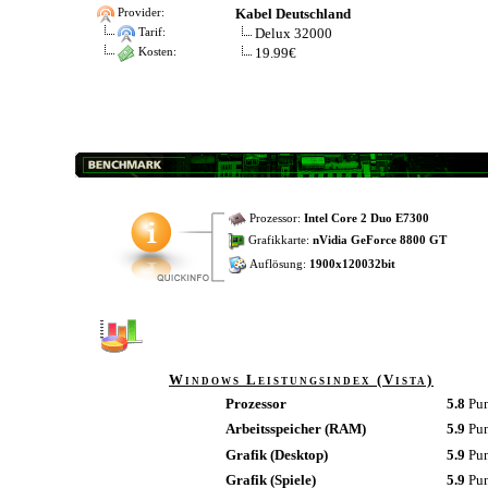
Kabel Deutschland
Provider:
Delux 32000
Tarif:
19.99€
Kosten:
Prozessor:
Intel Core 2 Duo E7300
Grafikkarte:
nVidia GeForce 8800 GT
Auflösung:
1900x120032bit
Windows Leistungsindex (Vista)
Prozessor
5.8
Pu
Arbeitsspeicher (RAM)
5.9
Pu
Grafik (Desktop)
5.9
Pu
Grafik (Spiele)
5.9
Pu