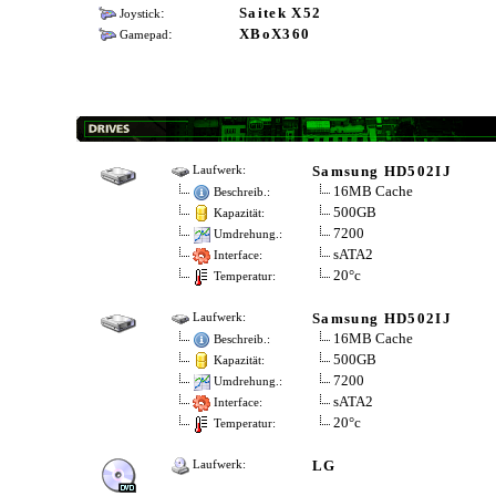
:
Saitek X52
Joystick
:
XBoX360
Gamepad
Samsung HD502IJ
Laufwerk:
16MB Cache
Beschreib.:
500GB
Kapazität:
7200
Umdrehung.:
sATA2
Interface:
20°c
Temperatur:
Samsung HD502IJ
Laufwerk:
16MB Cache
Beschreib.:
500GB
Kapazität:
7200
Umdrehung.:
sATA2
Interface:
20°c
Temperatur:
LG
Laufwerk: