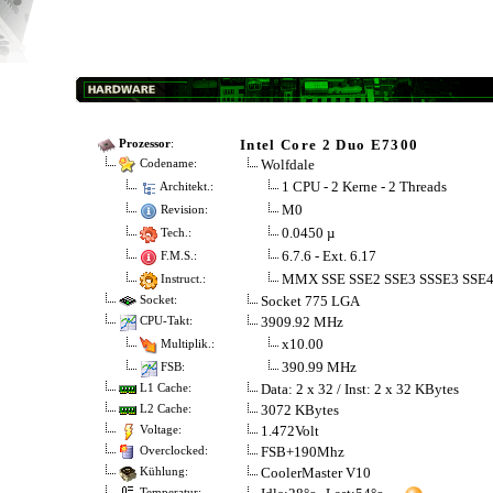
Intel Core 2 Duo E7300
Prozessor
:
Wolfdale
Codename:
1 CPU - 2 Kerne - 2 Threads
Architekt.:
M0
Revision:
0.0450 µ
Tech.:
6.7.6 - Ext. 6.17
F.M.S.:
MMX SSE SSE2 SSE3 SSSE3 SSE
Instruct.:
Socket 775 LGA
Socket:
3909.92 MHz
CPU-Takt:
x10.00
Multiplik.:
390.99 MHz
FSB:
Data: 2 x 32 / Inst: 2 x 32 KBytes
L1 Cache:
3072 KBytes
L2 Cache:
1.472Volt
Voltage:
FSB+190Mhz
Overclocked:
CoolerMaster V10
Kühlung:
Temperatur: