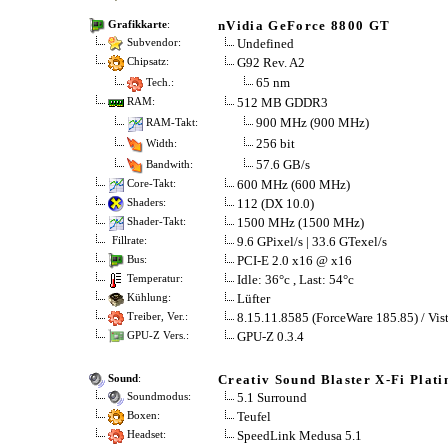
nVidia GeForce 8800 GT
Grafikkarte
:
Undefined
Subvendor:
G92 Rev. A2
Chipsatz:
65 nm
Tech.:
512 MB GDDR3
RAM:
900 MHz (900 MHz)
RAM-Takt:
256 bit
Width:
57.6 GB/s
Bandwith:
600 MHz (600 MHz)
Core-Takt:
112 (DX 10.0)
Shaders:
1500 MHz (1500 MHz)
Shader-Takt:
9.6 GPixel/s | 33.6 GTexel/s
Fillrate:
PCI-E 2.0 x16 @ x16
Bus:
Idle: 36°c , Last: 54°c
Temperatur:
Lüfter
Kühlung:
8.15.11.8585 (ForceWare 185.85) / Vis
Treiber, Ver.:
GPU-Z 0.3.4
GPU-Z Vers.:
Creativ Sound Blaster X-Fi Plat
Sound
:
5.1 Surround
Soundmodus:
Teufel
Boxen:
SpeedLink Medusa 5.1
Headset: