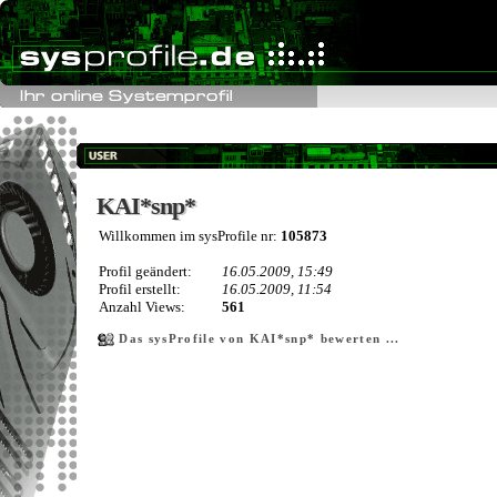
KAI*snp*
KAI*snp*
Willkommen im sysProfile nr:
105873
Profil geändert:
16.05.2009, 15:49
Profil erstellt:
16.05.2009, 11:54
Anzahl Views:
561
Das sysProfile von KAI*snp* bewerten ...