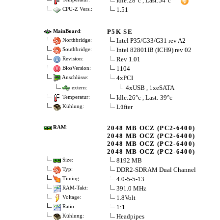
Idle:28°c , Last:54°c
1.51
CPU-Z Vers.:
P5K SE
MainBoard
:
Intel P35/G33/G31 rev A2
Northbridge:
Intel 82801IB (ICH9) rev 02
Southbridge:
Rev 1.01
Revision:
1104
BiosVersion:
4xPCI
Anschlüsse:
4xUSB , 1xeSATA
extern:
Idle:26°c , Last: 39°c
Temperatur:
Lüfter
Kühlung:
2048 MB OCZ (PC2-6400)
RAM
:
2048 MB OCZ (PC2-6400)
2048 MB OCZ (PC2-6400)
2048 MB OCZ (PC2-6400)
8192 MB
Size:
DDR2-SDRAM Dual Channel
Typ:
4.0-5-5-13
Timing:
391.0 MHz
RAM-Takt:
1.8Volt
Voltage:
1:1
Ratio:
Headpipes
Kühlung: