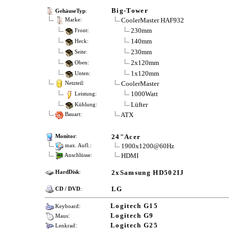
Big-Tower
GehäuseTyp
:
CoolerMaster HAF932
Marke:
230mm
Front:
140mm
Heck:
230mm
Seite:
2x120mm
Oben:
1x120mm
Unten:
CoolerMaster
Netzteil:
1000Watt
Leistung:
Lüfter
Kühlung:
ATX
Bauart:
24"Acer
Monitor
:
1900x1200@60Hz
max. Aufl.:
HDMI
Anschlüsse:
2xSamsung HD502IJ
HardDisk
:
LG
CD / DVD
:
:
Logitech G15
Keyboard
:
Logitech G9
Maus
:
Logitech G25
Lenkrad