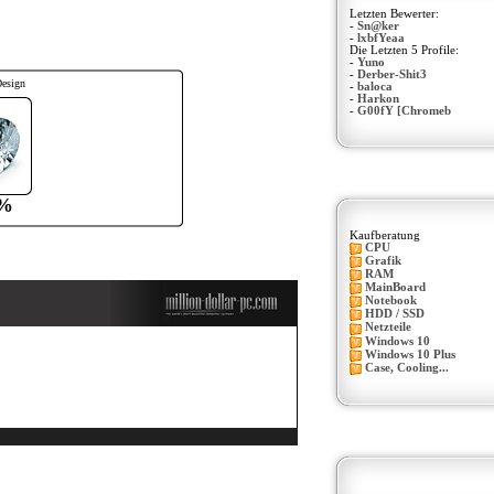
Letzten Bewerter:
-
Sn@ker
-
lxbfYeaa
Die Letzten 5 Profile:
-
Yuno
-
Derber-Shit3
Design
-
baloca
-
Harkon
-
G00fY [Chromeb
%
Kaufberatung
CPU
Grafik
RAM
MainBoard
Notebook
HDD / SSD
Netzteile
Windows 10
Windows 10 Plus
Case, Cooling...