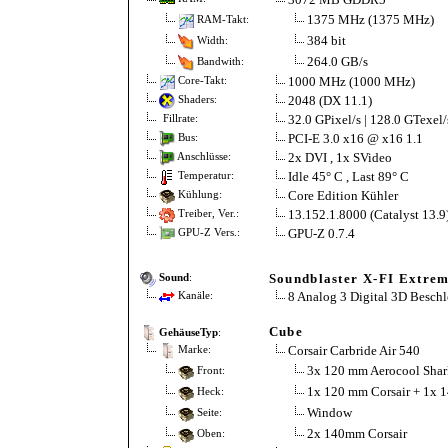
1375 MHz (1375 MHz)
RAM-Takt:
384 bit
Width:
264.0 GB/s
Bandwith:
1000 MHz (1000 MHz)
Core-Takt:
2048 (DX 11.1)
Shaders:
32.0 GPixel/s | 128.0 GTexel/
Fillrate:
PCI-E 3.0 x16 @ x16 1.1
Bus:
2x DVI , 1x SVideo
Anschlüsse:
Idle 45° C , Last 89° C
Temperatur:
Core Edition Kühler
Kühlung:
13.152.1.8000 (Catalyst 13.9
Treiber, Ver.:
GPU-Z 0.7.4
GPU-Z Vers.:
Soundblaster X-FI Extrem
Sound
:
8 Analog 3 Digital 3D Beschl
Kanäle:
Cube
GehäuseTyp
:
Corsair Carbride Air 540
Marke:
3x 120 mm Aerocool Shar
Front:
1x 120 mm Corsair + 1x 
Heck:
Window
Seite:
2x 140mm Corsair
Oben: