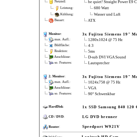
be quiet! Straight Power E9
Netzteil:
680 Watt
Leistung:
Wasser und Luft
Kühlung:
ATX
Bauart:
3x Fujitsu Siemens 19" M
Monitor
:
1280x1024 @ 75 Hz
max. Aufl.:
4:3
Bildfläche:
5ms
Reaktion:
D-sub DVI VGA Sound
Anschlüsse:
Lautsprecher
so. Features:
3x Fujitsu Siemens 19" M
2. Monitor
:
1024x758 @ 75 Hz
max. Aufl.:
VGA
Anschlüsse:
90° Schwenkbar
so. Features:
1x SSD Samsung 840 120
HardDisk
:
LG DVD brenner
CD / DVD
:
:
Speedport W921V
Router
:
Logitech HD Cam