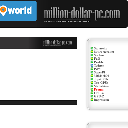
Startseite
Neuer Account
Suchen
FaQ
Profile
Twitter
PdM
SuperPi
3DMark06
Top-CPUs
Top-GPUs
Statistiken
Forum
CPU-Z
GPU-Z
Impressum