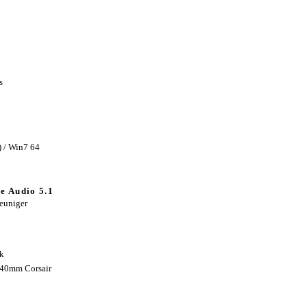
s
) / Win7 64
e Audio 5.1
euniger
k
140mm Corsair