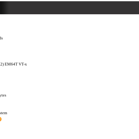
ds
4.2) EM64T VT-x
ytes
stem