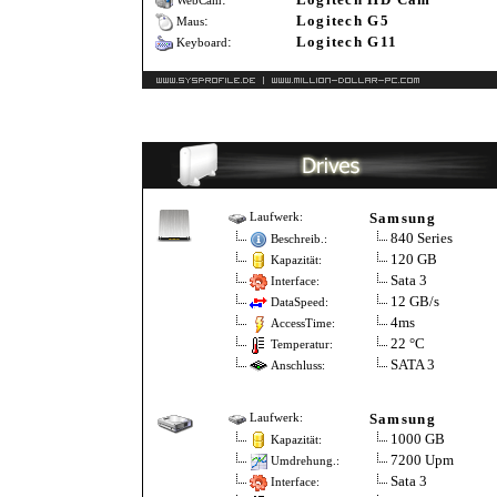
WebCam
:
Logitech G5
Maus
:
Logitech G11
Keyboard
Samsung
Laufwerk:
840 Series
Beschreib.:
120 GB
Kapazität:
Sata 3
Interface:
12 GB/s
DataSpeed:
4ms
AccessTime:
22 °C
Temperatur:
SATA 3
Anschluss:
Samsung
Laufwerk:
1000 GB
Kapazität:
7200 Upm
Umdrehung.:
Sata 3
Interface: