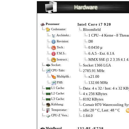
Intel Core i7 920
Prozessor
:
Bloomfield
Codename:
1 CPU - 4 Kerne - 8 Threa
Architekt.:
D0
Revision:
0.0450 µ
Tech.:
6.A.5 - Ext. 6.1A
F.M.S.:
MMX SSE (1 2 3 3S 4.1 
Instruct.:
Socket 1366 LGA
Socket:
2785.91 MHz
CPU-Takt:
x21.00
Multiplik.:
132.66 MHz
FSB:
Data: 4 x 32 / Inst: 4 x 32 KB
L1 Cache:
4 x 256 KBytes
L2 Cache:
8192 KBytes
L3 Cache:
Corsair H70 Watercooling Sy
Kühlung:
idle:20 ° C, Last: 48 ° C
Temperatur:
1.64.0
CPU-Z Vers.:
132-BL-E758
MainBoard
: