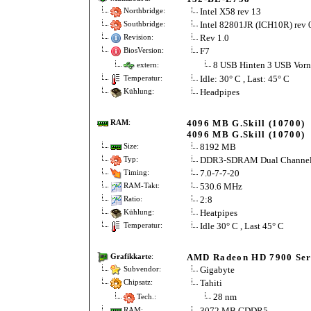
Intel X58 rev 13
Northbridge:
Intel 82801JR (ICH10R) rev 
Southbridge:
Rev 1.0
Revision:
F7
BiosVersion:
8 USB Hinten 3 USB Vorn
extern:
Idle: 30° C , Last: 45° C
Temperatur:
Headpipes
Kühlung:
4096 MB G.Skill (10700)
RAM
:
4096 MB G.Skill (10700)
8192 MB
Size:
DDR3-SDRAM Dual Channe
Typ:
7.0-7-7-20
Timing:
530.6 MHz
RAM-Takt:
2:8
Ratio:
Heatpipes
Kühlung:
Idle 30° C , Last 45° C
Temperatur:
AMD Radeon HD 7900 Ser
Grafikkarte
:
Gigabyte
Subvendor:
Tahiti
Chipsatz:
28 nm
Tech.:
3072 MB GDDR5
RAM: