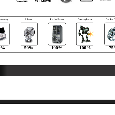
Leistung
Silence
RechenPower
GamingPower
Cooles 
0%
50%
100%
100%
75