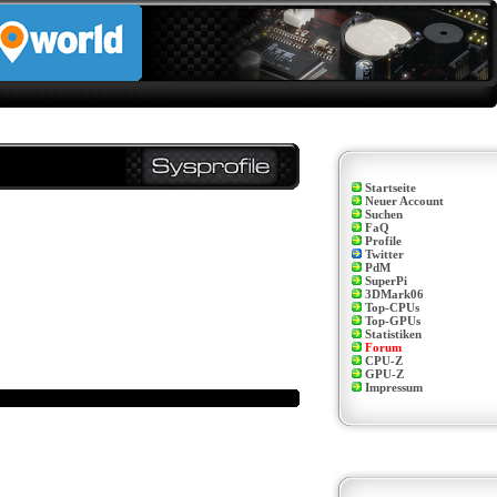
Startseite
Neuer Account
Suchen
FaQ
Profile
Twitter
PdM
SuperPi
3DMark06
Top-CPUs
Top-GPUs
Statistiken
Forum
CPU-Z
GPU-Z
Impressum