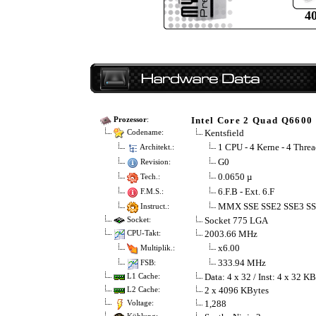
4
Intel Core 2 Quad Q6600
Prozessor
:
Kentsfield
Codename:
1 CPU - 4 Kerne - 4 Threa
Architekt.:
G0
Revision:
0.0650 µ
Tech.:
6.F.B - Ext. 6.F
F.M.S.:
MMX SSE SSE2 SSE3 S
Instruct.:
Socket 775 LGA
Socket:
2003.66 MHz
CPU-Takt:
x6.00
Multiplik.:
333.94 MHz
FSB:
Data: 4 x 32 / Inst: 4 x 32 K
L1 Cache:
2 x 4096 KBytes
L2 Cache:
1,288
Voltage: