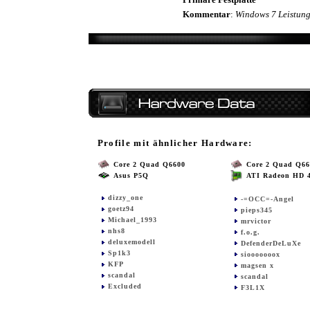
Kommentar
:
Windows 7 Leistung
Profile mit ähnlicher Hardware:
Core 2 Quad Q6600
Core 2 Quad Q66
Asus P5Q
ATI Radeon HD 
dizzy_one
-=OCC=-Angel
goetz94
pieps345
Michael_1993
mrvictor
nhs8
f.o.g.
deluxemodell
DefenderDeLuXe
Sp1k3
siooooooox
KFP
magsen x
scandal
scandal
Excluded
F3L1X