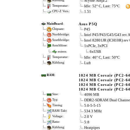
Scythe Ninja 2
Kühlung:
Idle: 52° C, Last: 75°C
Temperatur:
1.51
CPU-Z Vers.:
Asus P5Q
MainBoard
:
P45
Chipsatz:
Intel P45/P43/G45/G43 rev 
Northbridge:
Intel 82801JR (ICH10R) rev 
Southbridge:
1xPCIe, 3xPCI
Anschlüsse:
6xUSB
extern:
Idle: 46° C, Last: 50°C
Temperatur:
Luft
Kühlung:
1024 MB Corsair (PC2-6
RAM
:
1024 MB Corsair (PC2-6
1024 MB Corsair (PC2-6
1024 MB Corsair (PC2-6
4096 MB
Size:
DDR2-SDRAM Dual Channe
Typ:
5.0-5-5-15
Timing:
534.3 MHz
RAM-Takt:
2.0 V
Voltage:
5:8
Ratio:
Heatpipes
Kühlung: