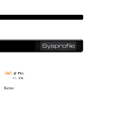
@ Pkt.
+/- 5%
Keine