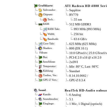
ATI Radeon HD 4800 Seri
Grafikkarte
:
Sapphire
Subvendor:
RV770
Chipsatz:
55 nm
Tech.:
512 MB GDDR3
RAM:
993 MHz (993 MHz)
RAM-Takt:
256 bit
Width:
63.6 GB/s
Bandwith:
625 MHz (625 MHz)
Core-Takt:
800 (DX 10.1)
Shaders:
10.0 GPixel/s | 25.0 GTexel/s
Fillrate:
PCI-E 2.0 x16 @ x16 2.0
Bus:
2xDVI
Anschlüsse:
Idle: 80° C, Last: 98°C
Temperatur:
Standart
Kühlung:
8.14.10.0662 /
Treiber, Ver.:
GPU-Z 0.3.4
GPU-Z Vers.:
RealTek HD-Audio onboa
Sound
:
6 Analog
Kanäle:
5.1
Soundmodus:
1 Mic, 1 Digital (optisch)
Eingänge: