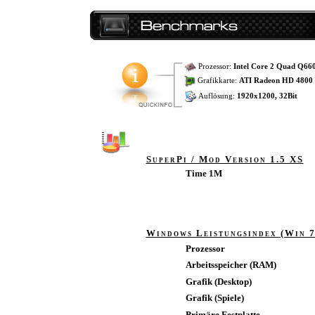
Prozessor:
Intel Core 2 Quad Q66
Grafikkarte:
ATI Radeon HD 4800 
Auflösung:
1920x1200, 32Bit
SuperPi / Mod Version 1.5 XS
Time 1M
Windows Leistungsindex (Win 7
Prozessor
Arbeitsspeicher (RAM)
Grafik (Desktop)
Grafik (Spiele)
Primäre Festplatte