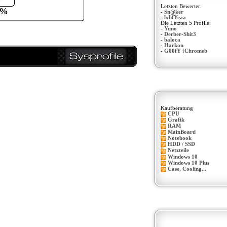
Letzten Bewerter:
0%
-
Sn@ker
-
lxbfYeaa
Die Letzten 5 Profile:
-
Yuno
-
Derber-Shit3
-
baloca
-
Harkon
-
G00fY [Chromeb
Kaufberatung
CPU
Grafik
RAM
MainBoard
Notebook
HDD / SSD
Netzteile
Windows 10
Windows 10 Plus
Case, Cooling...