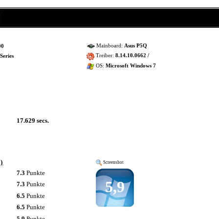
Mainboard:
Asus P5Q
00
Treiber:
8.14.10.0662 /
Series
OS:
Microsoft Windows 7
17.629 secs.
)
Screenshot
7.3
Punkte
5,9
7.3
Punkte
6.5
Punkte
6.5
Punkte
5.9
Punkte