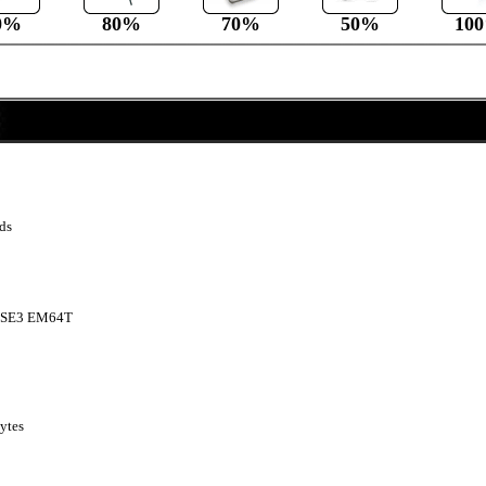
0%
80%
70%
50%
10
ds
SSE3 EM64T
Bytes