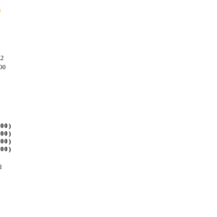
A2
00
400)
400)
400)
400)
l