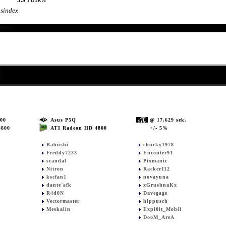
sindex
00
Asus P5Q
@ 17.629 sek.
ATI Radeon HD 4800
+/- 5%
4800
Babushi
chucky1978
Freddy7233
Enconter91
scandal
Pixmanic
Nitron
Racker112
kscfan1
novayuna
dante`afk
xGrushnaKx
R4d0N
Davegage
Vectormaster
hippusch
Meskalin
Expl0it_Mobil
DooM_AreA