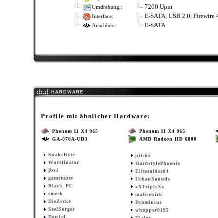
7200 Upm
Umdrehung.:
E-SATA, USB 2.0, Firewire 
Interface:
E-SATA
Anschluss:
Profile mit ähnlicher Hardware:
Phenom II X4 965
Phenom II X4 965
GA-870A-UD3
AMD Radeon HD 6800
SnakeByte
pils65
Wurstinator
HardstylePhoenix
jbs1
Elitesoldat84
gamerazer
UrbanSounds
Black_PC
xXTripleXx
smeck
malicekirk
DieZecke
Drominius
SeelSorger
whopper0195
Dan1eL
Tlaloc