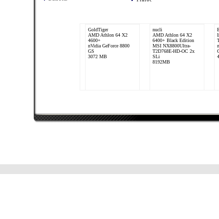
GoldTiger
nucli
AMD Athlon 64 X2
AMD Athlon 64 X2
4600+
6400+ Black Edition
nVidia GeForce 8800
MSI NX8800Ultra-
GS
T2D768E-HD-OC 2x
3072 MB
SLi
8192MB
smeck
Dan1eL
AMD Phenom II X4
AMD Phenom II X4
965 Black Edition
965 BE
ATI Radeon HD 5770
ATI Radeon HD 5900
Sapphire VaporX
Series
8192 MB
8192 MB