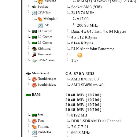
MMX(+) 3DNow!(+) SSE (1 2 3 4A
Instruct.:
Socket AM3 (938)
Socket:
3415.74 MHz
CPU-Takt:
x17.00
Multiplik.:
200.93 MHz
FSB:
Data: 4 x 64 / Inst: 4 x 64 KBytes
L1 Cache:
4 x 512 KBytes
L2 Cache:
6144 KBytes
L3 Cache:
ELK Alpenföhn Panorama
Kühlung:
Temperatur:
1.57
CPU-Z Vers.:
GA-870A-UD3
MainBoard
:
AMD 870 rev 00
Northbridge:
AMD SB850 rev 40
Southbridge:
2048 MB (10700)
RAM
:
2048 MB (10700)
2048 MB (10700)
2048 MB (10700)
8192 MB
Size:
DDR3-SDRAM Dual Channel
Typ:
7.0-7-7-21
Timing:
669.8 MHz
RAM-Takt: