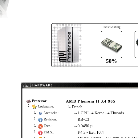
Preis/Leistung
50%
AMD Phenom II X4 965
Prozessor
:
Deneb
Codename:
1 CPU - 4 Kerne - 4 Threads
Architekt.:
RB-C3
Revision:
0.0450 µ
Tech.:
F.4.3 - Ext. 10.4
F.M.S.: