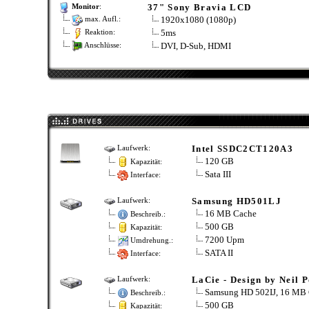
37" Sony Bravia LCD
Monitor
:
1920x1080 (1080p)
max. Aufl.:
5ms
Reaktion:
DVI, D-Sub, HDMI
Anschlüsse:
Intel SSDC2CT120A3
Laufwerk:
120 GB
Kapazität:
Sata III
Interface:
Samsung HD501LJ
Laufwerk:
16 MB Cache
Beschreib.:
500 GB
Kapazität:
7200 Upm
Umdrehung.:
SATA II
Interface:
LaCie - Design by Neil 
Laufwerk:
Samsung HD 502IJ, 16 MB
Beschreib.:
500 GB
Kapazität: