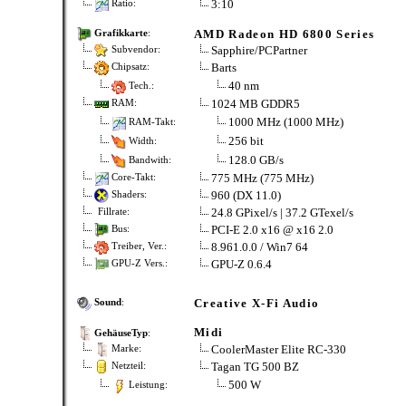
3:10
Ratio:
AMD Radeon HD 6800 Series
Grafikkarte
:
Sapphire/PCPartner
Subvendor:
Barts
Chipsatz:
40 nm
Tech.:
1024 MB GDDR5
RAM:
1000 MHz (1000 MHz)
RAM-Takt:
256 bit
Width:
128.0 GB/s
Bandwith:
775 MHz (775 MHz)
Core-Takt:
960 (DX 11.0)
Shaders:
24.8 GPixel/s | 37.2 GTexel/s
Fillrate:
PCI-E 2.0 x16 @ x16 2.0
Bus:
8.961.0.0 / Win7 64
Treiber, Ver.:
GPU-Z 0.6.4
GPU-Z Vers.:
Creative X-Fi Audio
Sound
:
Midi
GehäuseTyp
:
CoolerMaster Elite RC-330
Marke:
Tagan TG 500 BZ
Netzteil:
500 W
Leistung: