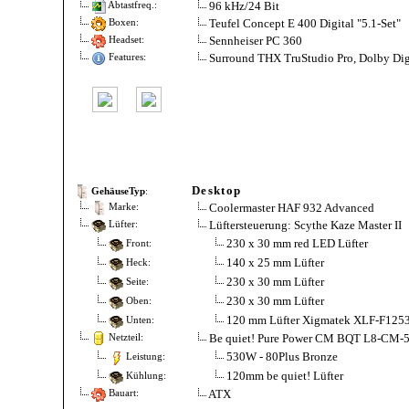
96 kHz/24 Bit
Abtastfreq.:
Teufel Concept E 400 Digital "5.1-Set"
Boxen:
Sennheiser PC 360
Headset:
Surround THX TruStudio Pro, Dolby Digi
Features:
Desktop
GehäuseTyp
:
Coolermaster HAF 932 Advanced
Marke:
Lüftersteuerung: Scythe Kaze Master II
Lüfter:
230 x 30 mm red LED Lüfter
Front:
140 x 25 mm Lüfter
Heck:
230 x 30 mm Lüfter
Seite:
230 x 30 mm Lüfter
Oben:
120 mm Lüfter Xigmatek XLF-F1253
Unten:
Be quiet! Pure Power CM BQT L8-CM
Netzteil:
530W - 80Plus Bronze
Leistung:
120mm be quiet! Lüfter
Kühlung:
ATX
Bauart: