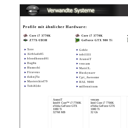
Profile mit ähnlicher Hardware:
Core i7 3770K
Core i7 3770K
Z77X-UD3H
GeForce GTX 980 Ti
Xere
Gehle
Airblade85
tobi1111
bloodhound01
AranoiT
Dag0n
vencam
Humschi
MatriX.
Firaveus
Huskynarr
dakujYa
Cpt_Awesome
Masterchief79
HAL 9000
Tobi82de
millennicum
AranoiT
vencam
Intel® Core™ i7-7700K
Intel Core i7 7700K
nVidia GeForce GTX
nVidia GeForce GTX
1080 Ti
1080 Ti
32768 MB
32 Gb