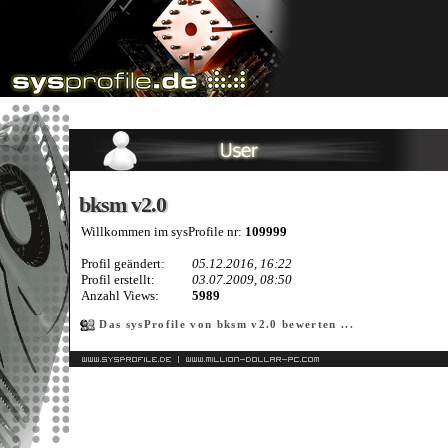
bksm v2.0
bksm v2.0
Willkommen im sysProfile nr:
109999
Profil geändert:
05.12.2016, 16:22
Profil erstellt:
03.07.2009, 08:50
Anzahl Views:
5989
Das sysProfile von bksm v2.0 bewerten ...