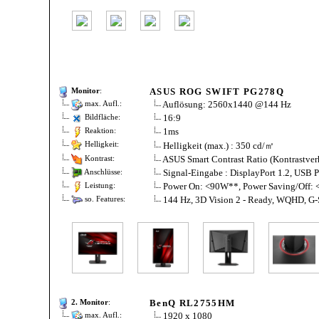
ASUS ROG SWIFT PG278Q
Monitor
:
Auflösung: 2560x1440 @144 Hz
max. Aufl.:
16:9
Bildfläche:
1ms
Reaktion:
Helligkeit (max.) : 350 cd/㎡
Helligkeit:
ASUS Smart Contrast Ratio (Kontrastver
Kontrast:
Signal-Eingabe : DisplayPort 1.2, USB Po
Anschlüsse:
Power On: <90W**, Power Saving/Off:
Leistung:
144 Hz, 3D Vision 2 - Ready, WQHD, 
so. Features:
BenQ RL2755HM
2. Monitor
:
1920 x 1080
max. Aufl.: