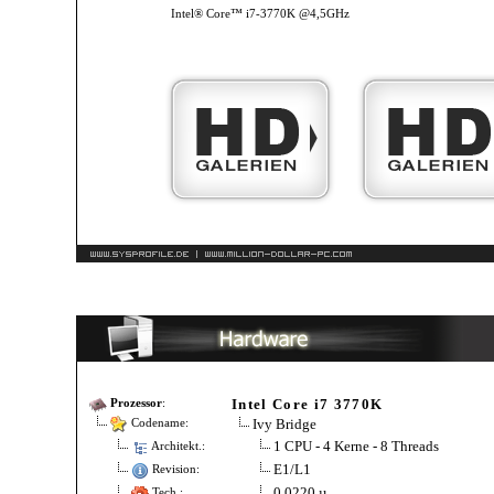
Intel® Core™ i7-3770K @4,5GHz
Intel Core i7 3770K
Prozessor
:
Ivy Bridge
Codename:
1 CPU - 4 Kerne - 8 Threads
Architekt.:
E1/L1
Revision:
0.0220 µ
Tech.: