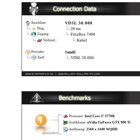
VDSL 50.000
Anschluss:
28 ms
Ping:
FritzBox 7490
Zugang:
Kabel
Verbind.:
1und1
Provider:
VDSL 50.000
Tarif:
Prozessor:
Intel Core i7 3770K
Grafikkarte:
nVidia GeForce GTX 980 Ti
Auflösung:
2560 x 1440 WQHD