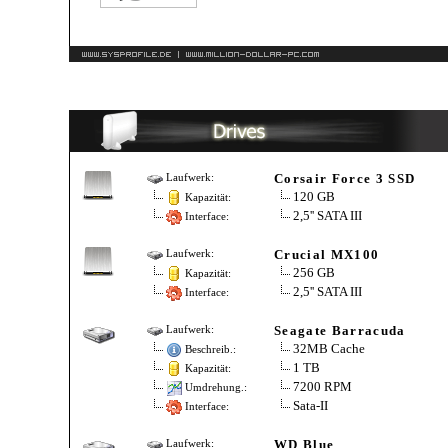
Corsair Force 3 SSD
Laufwerk:
120 GB
Kapazität:
2,5'' SATA III
Interface:
Crucial MX100
Laufwerk:
256 GB
Kapazität:
2,5'' SATA III
Interface:
Seagate Barracuda
Laufwerk:
32MB Cache
Beschreib.:
1 TB
Kapazität:
7200 RPM
Umdrehung.:
Sata-II
Interface:
WD Blue
Laufwerk: