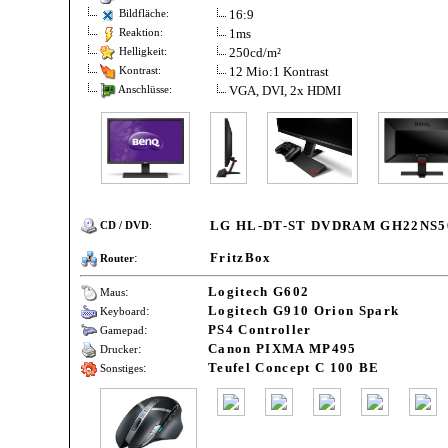
16:9
Bildfläche:
1ms
Reaktion:
250cd/m²
Helligkeit:
12 Mio:1 Kontrast
Kontrast:
VGA, DVI, 2x HDMI
Anschlüsse:
LG HL-DT-ST DVDRAM GH22NS5
CD / DVD
:
:
FritzBox
Router
:
Logitech G602
Maus
:
Logitech G910 Orion Spark
Keyboard
:
PS4 Controller
Gamepad
:
Canon PIXMA MP495
Drucker
:
Teufel Concept C 100 BE
Sonstiges