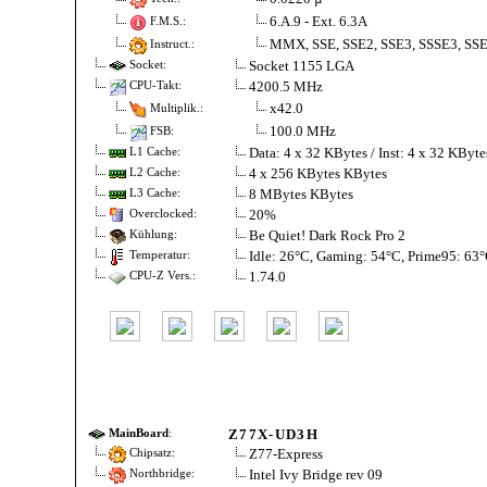
6.A.9 - Ext. 6.3A
F.M.S.:
MMX, SSE, SSE2, SSE3, SSSE3, SSE
Instruct.:
Socket 1155 LGA
Socket:
4200.5 MHz
CPU-Takt:
x42.0
Multiplik.:
100.0 MHz
FSB:
Data: 4 x 32 KBytes / Inst: 4 x 32 KByt
L1 Cache:
4 x 256 KBytes KBytes
L2 Cache:
8 MBytes KBytes
L3 Cache:
20%
Overclocked:
Be Quiet! Dark Rock Pro 2
Kühlung:
Idle: 26°C, Gaming: 54°C, Prime95: 63
Temperatur:
1.74.0
CPU-Z Vers.:
Z77X-UD3H
MainBoard
:
Z77-Express
Chipsatz:
Intel Ivy Bridge rev 09
Northbridge: