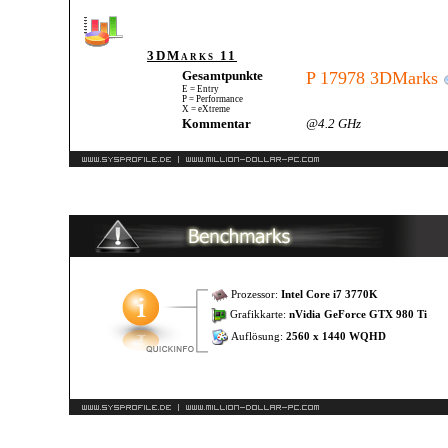
3DMarks 11
Gesamtpunkte
P 17978 3DMarks
E = Entry
P = Performance
X = eXtreme
Kommentar
@4.2 GHz
Prozessor:
Intel Core i7 3770K
Grafikkarte:
nVidia GeForce GTX 980 Ti
Auflösung:
2560 x 1440 WQHD