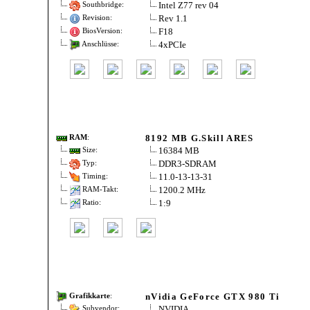
Intel Z77 rev 04
Southbridge:
Rev 1.1
Revision:
F18
BiosVersion:
4xPCIe
Anschlüsse:
8192 MB G.Skill ARES
RAM
:
16384 MB
Size:
DDR3-SDRAM
Typ:
11.0-13-13-31
Timing:
1200.2 MHz
RAM-Takt:
1:9
Ratio:
nVidia GeForce GTX 980 Ti
Grafikkarte
:
NVIDIA
Subvendor: