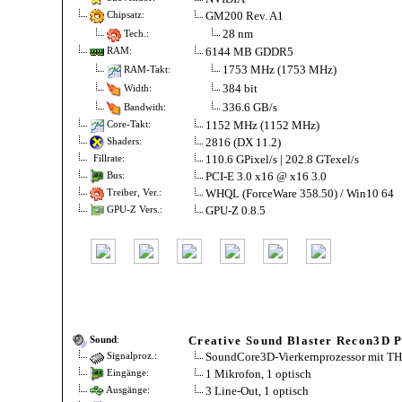
GM200 Rev. A1
Chipsatz:
28 nm
Tech.:
6144 MB GDDR5
RAM:
1753 MHz (1753 MHz)
RAM-Takt:
384 bit
Width:
336.6 GB/s
Bandwith:
1152 MHz (1152 MHz)
Core-Takt:
2816 (DX 11.2)
Shaders:
110.6 GPixel/s | 202.8 GTexel/s
Fillrate:
PCI-E 3.0 x16 @ x16 3.0
Bus:
WHQL (ForceWare 358.50) / Win10 64
Treiber, Ver.:
GPU-Z 0.8.5
GPU-Z Vers.:
Creative Sound Blaster Recon3D 
Sound
:
SoundCore3D-Vierkernprozessor mit TH
Signalproz.:
1 Mikrofon, 1 optisch
Eingänge:
3 Line-Out, 1 optisch
Ausgänge: