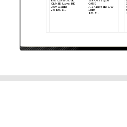
Intel Core i5-3570K
Intel Core 2 Quad
Club 3D Radeon HD
Q9550
7950 13Series
ATI Radeon HD 5700
2 x 4096 MB
Series
S
4096 MB
Monster123
Intel Core 2 Quad
Q9550
ATI Radeon HD 5700
Series
8192 MB