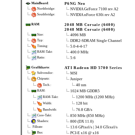
P6NG Neo
MainBoard
:
NVIDIA GeForce 7100 rev A2
Northbridge:
NVIDIA nForce 630i rev A2
Southbridge:
2048 MB Corsair (6400)
RAM
:
2048 MB Corsair (6400)
4096 MB
Size:
DDR2-SDRAM Single Channel
Typ:
5.0-4-4-17
Timing:
400.0 MHz
RAM-Takt:
5:6
Ratio:
ATI Radeon HD 5700 Series
Grafikkarte
:
MSI
Subvendor:
Juniper
Chipsatz:
40 nm
Tech.:
1024 MB GDDR5
RAM:
1200 MHz (1200 MHz)
RAM-Takt:
128 bit
Width:
76.8 GB/s
Bandwith:
850 MHz (850 MHz)
Core-Takt:
800 (DX 11.0)
Shaders:
13.6 GPixel/s | 34.0 GTexel/s
Fillrate:
PCI-E x16 @ x16
Bus: