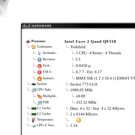
Intel Core 2 Quad Q9550
Prozessor
:
Yorkfield
Codename:
1 CPU - 4 Kerne - 4 Threads
Architekt.:
C1
Revision:
0.0450 µ
Tech.:
6.7.7 - Ext. 6.17
F.M.S.:
MMX SSE (1 2 3 3S 4.1) EM64T VT
Instruct.:
Socket 775 LGA
Socket:
1999.95 MHz
CPU-Takt:
x6.00
Multiplik.:
333.32 MHz
FSB:
Data: 4 x 32 / Inst: 4 x 32 KBytes
L1 Cache:
2 x 6144 KBytes
L2 Cache:
Temperatur:
1.54
CPU-Z Vers.: