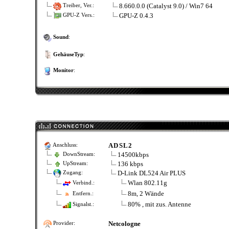
8.660.0.0 (Catalyst 9.0) / Win7 64
Treiber, Ver.:
GPU-Z 0.4.3
GPU-Z Vers.:
Sound
:
GehäuseTyp
:
Monitor
:
ADSL2
Anschluss:
14500kbps
DownStream:
136 kbps
UpStream:
D-Link DL524 Air PLUS
Zugang:
Wlan 802.11g
Verbind.:
8m, 2 Wände
Entfern.:
80% , mit zus. Antenne
Signalst.:
Netcologne
Provider: