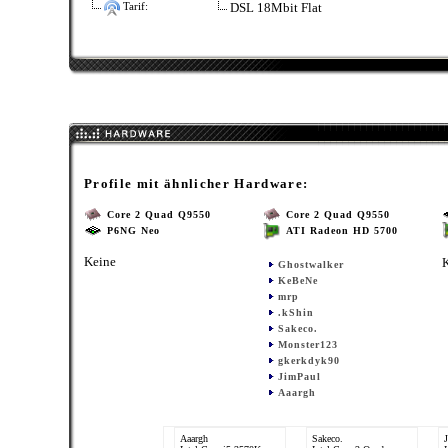
DSL 18Mbit Flat
Tarif:
Profile mit ähnlicher Hardware:
Core 2 Quad Q9550
Core 2 Quad Q9550
P6NG Neo
ATI Radeon HD 5700
Keine
Ghostwalker
KeBeNe
mrp
.kShin
Sakeco.
Monster123
gkerkdyk90
JimPaul
Aaargh
Aaargh
Sakeco.