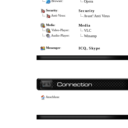
Opera
Browser:
Security
Security
:
Avast! Anti Virus
Anti-Virus:
Media
Media
:
VLC
Video-Player:
Winamp
Audio-Player:
ICQ, Skype
Messenger
:
Anschluss: