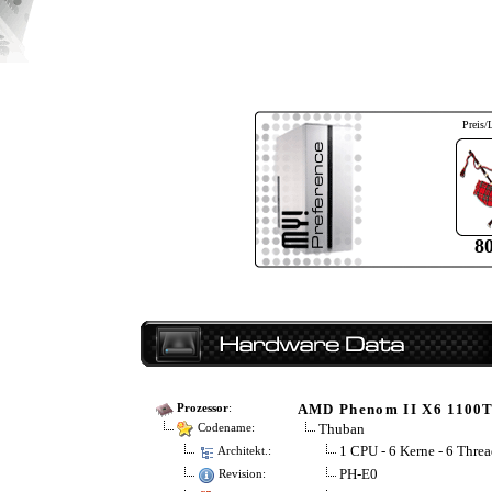
Preis/
8
AMD Phenom II X6 1100
Prozessor
:
Thuban
Codename:
1 CPU - 6 Kerne - 6 Threa
Architekt.:
PH-E0
Revision: