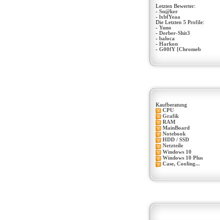
Letzten Bewerter:
-
Sn@ker
-
lxbfYeaa
Die Letzten 5 Profile:
-
Yuno
-
Derber-Shit3
-
baloca
-
Harkon
-
G00fY [Chromeb
Kaufberatung
CPU
Grafik
RAM
MainBoard
Notebook
HDD / SSD
Netzteile
Windows 10
Windows 10 Plus
Case, Cooling...