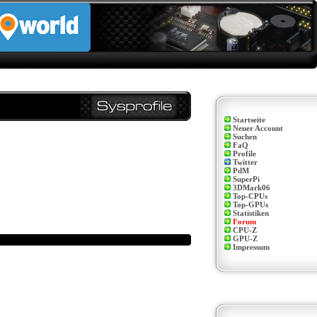
Startseite
Neuer Account
Suchen
FaQ
Profile
Twitter
PdM
SuperPi
3DMark06
Top-CPUs
Top-GPUs
Statistiken
Forum
CPU-Z
GPU-Z
Impressum