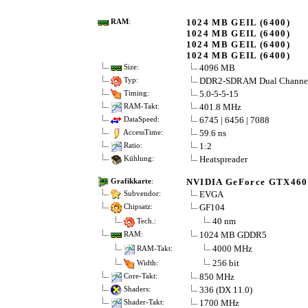
1024 MB GEIL (6400)
RAM
:
1024 MB GEIL (6400)
1024 MB GEIL (6400)
1024 MB GEIL (6400)
4096 MB
Size:
DDR2-SDRAM Dual Channe
Typ:
5.0-5-5-15
Timing:
401.8 MHz
RAM-Takt:
6745 | 6456 | 7088
DataSpeed:
59.6 ns
AccessTime:
1:2
Ratio:
Heatspreader
Kühlung:
NVIDIA GeForce GTX46
Grafikkarte
:
EVGA
Subvendor:
GF104
Chipsatz:
40 nm
Tech.:
1024 MB GDDR5
RAM:
4000 MHz
RAM-Takt:
256 bit
Width:
850 MHz
Core-Takt:
336 (DX 11.0)
Shaders:
1700 MHz
Shader-Takt: