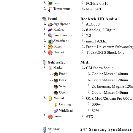
PCI-E 2.0 x16
Bus:
Idle: 34°C
Temperatur:
Reaktek HD Audio
Sound
:
ALC888
Signalproz.:
6 Analog, 2 Digital
Kanäle:
7.2
Soundmodus:
max. 192khz
Abtastfreq.:
Front: Universum Subwoofer
Boxen:
Tt eSPORTS Shock One
Headset:
Midi
GehäuseTyp
:
CM Storm Scout
Marke:
Cooler-Master 140mm
Front:
Cooler-Master 120mm
Heck:
2x Enermax Magma 120
Seite:
Cooler-Master 140mm
Oben:
OCZ ModXStream Pro 600w
Netzteil:
600w
Leistung:
82%
WirkGrad:
ATX
Bauart:
24" Samsung SyncMaster
Monitor
: