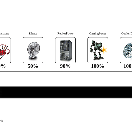
Leistung
Silence
RechenPower
GamingPower
Cooles 
0%
50%
90%
100%
10
T
ds