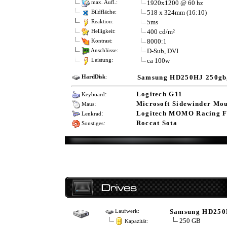
1920x1200 @ 60 hz
max. Aufl.:
518 x 324mm (16:10)
Bildfläche:
5ms
Reaktion:
400 cd/m²
Helligkeit:
8000:1
Kontrast:
D-Sub, DVI
Anschlüsse:
ca 100w
Leistung:
Samsung HD250HJ 250gb,
HardDisk
:
:
Logitech G11
Keyboard
:
Microsoft Sidewinder Mo
Maus
:
Logitech MOMO Racing F
Lenkrad
:
Roccat Sota
Sonstiges
Samsung HD25
Laufwerk:
250 GB
Kapazität: