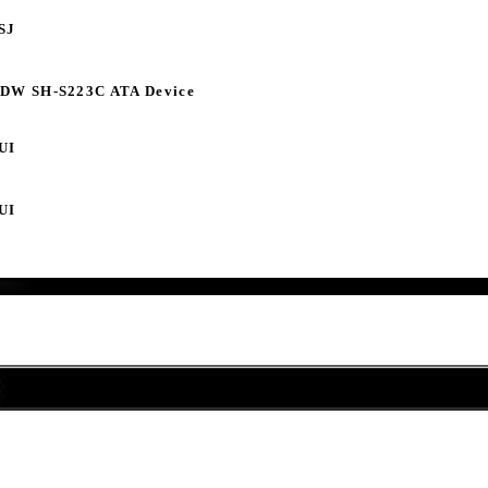
SJ
DW SH-S223C ATA Device
UI
UI