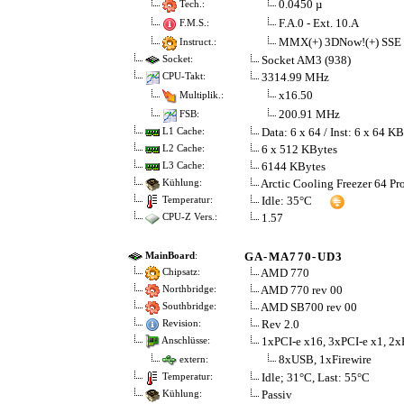
0.0450 µ
Tech.:
F.A.0 - Ext. 10.A
F.M.S.:
MMX(+) 3DNow!(+) SSE 
Instruct.:
Socket AM3 (938)
Socket:
3314.99 MHz
CPU-Takt:
x16.50
Multiplik.:
200.91 MHz
FSB:
Data: 6 x 64 / Inst: 6 x 64 K
L1 Cache:
6 x 512 KBytes
L2 Cache:
6144 KBytes
L3 Cache:
Arctic Cooling Freezer 64 Pr
Kühlung:
Idle: 35°C
Temperatur:
1.57
CPU-Z Vers.:
GA-MA770-UD3
MainBoard
:
AMD 770
Chipsatz:
AMD 770 rev 00
Northbridge:
AMD SB700 rev 00
Southbridge:
Rev 2.0
Revision:
1xPCI-e x16, 3xPCI-e x1, 2x
Anschlüsse:
8xUSB, 1xFirewire
extern:
Idle; 31°C, Last: 55°C
Temperatur:
Passiv
Kühlung: