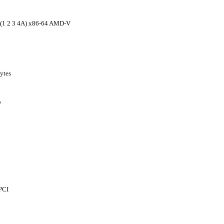
(1 2 3 4A) x86-64 AMD-V
Bytes
o
PCI