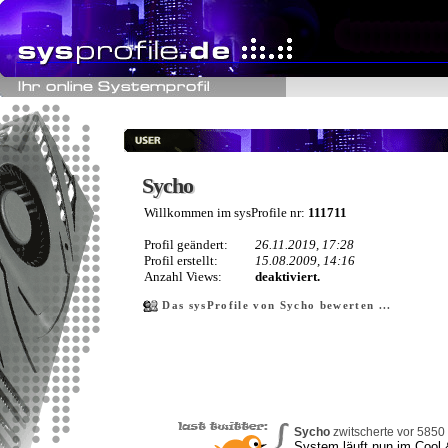
Sycho
Sycho
Willkommen im sysProfile nr:
111711
Profil geändert:
26.11.2019, 17:28
Profil erstellt:
15.08.2009, 14:16
Anzahl Views:
deaktiviert.
Das sysProfile von Sycho bewerten ...
Sycho
zwitscherte vor 5850 
System läuft nun im Cool 