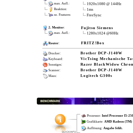
1920x1080 @ 144Hz
max. Aufl.:
1ms
Reaktion:
FreeSync
so. Features:
Fujitsu Siemens
2. Monitor
:
1280x1024 @60Hz
max. Aufl.:
:
FRITZ!Box
Router
:
Brother DCP-J140W
Drucker
:
VicTsing Mechanische Ta
Keyboard
:
Razer BlackWidow Chro
Sonstiges
:
Brother DCP-J140W
Scanner
:
Logitech G300s
Maus
Prozessor:
Intel Processor I5-2
Grafikkarte:
AMD Radeon (TM) R
Auflösung:
Angabe fehlt.