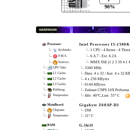
90%
Intel Processor I5-2500K
Prozessor
:
1 CPU - 4 Kerne - 4 Thre
Architekt.:
6.A.7 - Ext. 6.2A
F.M.S.:
MMX SSE (1 2 3 3S 4.1
Instruct.:
3300 MHz
CPU-Takt:
Data: 4 x 32 / Inst: 4 x 32 K
L1 Cache:
4 x 256 KBytes
L2 Cache:
6144 KBytes
L3 Cache:
Zalman CNPS 10X Performa
Kühlung:
Idle: 40°C,Last: 55° C
Temperatur:
Gigabyte Z68AP-D3
MainBoard
:
Z68
Chipsatz:
31° C
Temperatur:
G.Skill
RAM
: