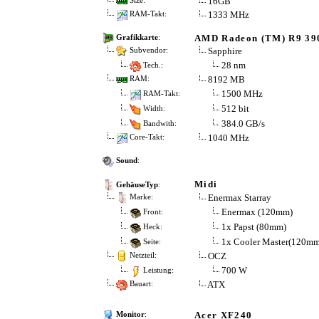
16GB
Size:
1333 MHz
RAM-Takt:
AMD Radeon (TM) R9 390
Grafikkarte
:
Sapphire
Subvendor:
28 nm
Tech.:
8192 MB
RAM:
1500 MHz
RAM-Takt:
512 bit
Width:
384.0 GB/s
Bandwith:
1040 MHz
Core-Takt:
Sound
:
Midi
GehäuseTyp
:
Enermax Starray
Marke:
Enermax (120mm)
Front:
1x Papst (80mm)
Heck:
1x Cooler Master(120mm
Seite:
OCZ
Netzteil:
700 W
Leistung:
ATX
Bauart:
Acer XF240
Monitor
: