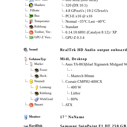
320 (DX 10.1)
Shaders:
4.8 GPixel/s | 19.2 GTexel/s
Fillrate:
PCI-E x16 @ x16
Bus:
Normal ~35°C Last ~40°C
Temperatur:
Standart
Kühlung:
6.14.10.6891 (Catalyst 8.12) / XP
Treiber, Ver.:
GPU-Z 0.3.4
GPU-Z Vers.:
RealTek HD Audio output onboar
Sound
:
Midi, Desktop
GehäuseTyp
:
Asus TA-863(blad Xigmatek Midgard 
Marke:
-
Front:
Martech 80mm
Heck:
Corsair CMPSU-400CX
Netzteil:
400 W
Leistung:
Lüfter
Kühlung:
80%
WirkGrad:
ATX
Bauart:
17" NoName
Monitor
:
Samsung SpinPoint F1 DT 250 GB
HardDisk
: