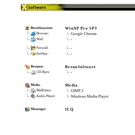
WinXP Pro SP3
Betriebssystem
:
Google Chrome
Browser:
-
Mail:
-
Firewall:
-
AntiSpy:
BrennSoftware
Brennen
:
-
CD-Burn:
Media
Media
:
GIMP 2
BildEditor:
Windows Media Player
Audio-Player:
ICQ
Messenger
: