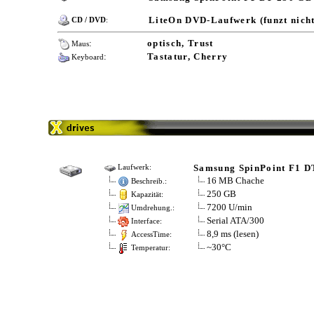
LiteOn DVD-Laufwerk (funzt nicht
CD / DVD
:
:
optisch, Trust
Maus
:
Tastatur, Cherry
Keyboard
Samsung SpinPoint F1 D
Laufwerk:
16 MB Chache
Beschreib.:
250 GB
Kapazität:
7200 U/min
Umdrehung.:
Serial ATA/300
Interface:
8,9 ms (lesen)
AccessTime:
~30°C
Temperatur: