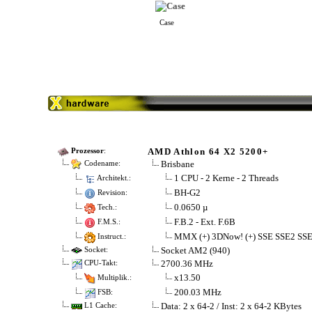
Case
AMD Athlon 64 X2 5200+
Prozessor
:
Brisbane
Codename:
1 CPU - 2 Kerne - 2 Threads
Architekt.:
BH-G2
Revision:
0.0650 µ
Tech.:
F.B.2 - Ext. F.6B
F.M.S.:
MMX (+) 3DNow! (+) SSE SSE2 SSE
Instruct.:
Socket AM2 (940)
Socket:
2700.36 MHz
CPU-Takt:
x13.50
Multiplik.:
200.03 MHz
FSB:
Data: 2 x 64-2 / Inst: 2 x 64-2 KBytes
L1 Cache: