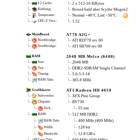
2 x 512-16 KBytes
L2 Cache:
Boxed bald aber Scythe Mugen2
Kühlung:
Normal ~40°C Last ~50°C
Temperatur:
1.52
CPU-Z Vers.:
A770 A2G+
MainBoard
:
ATI RD770 rev 00
Northbridge:
ATI SB700 rev 00
Southbridge:
2048 MB Melco (6400)
RAM
:
2048 MB
Size:
DDR2-SDRAM Single Channel
Typ:
5.0-5-5-18
Timing:
385.8 MHz
RAM-Takt:
ATI Radeon HD 4650
Grafikkarte
:
XFX Pine Group
Subvendor:
RV730
Chipsatz:
55 nm
Tech.:
512 MB DDR2
RAM:
400 MHz (400 MHz)
RAM-Takt:
128 bit
Width:
12.8 GB/s
Bandwith:
600 MHz (600 MHz)
Core-Takt: