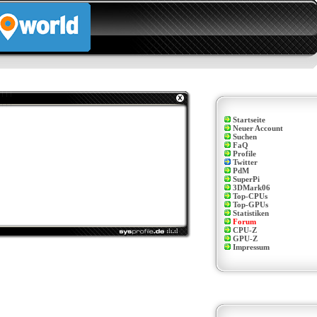
Startseite
Neuer Account
Suchen
FaQ
Profile
Twitter
PdM
SuperPi
3DMark06
Top-CPUs
Top-GPUs
Statistiken
Forum
CPU-Z
GPU-Z
Impressum