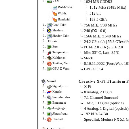
1024 MB GDDR3
RAM:
1512 MHz (1485 MHz)
RAM-Takt:
512 bit
Width:
193.5 GB/s
Bandwith:
756 MHz (738 MHz)
Core-Takt:
240 (DX 10.0)
Shaders:
1566 MHz (1548 MHz)
Shader-Takt:
24.2 GPixel/s | 55.3 GTexel/
Fillrate:
PCI-E 2.0 x16 @ x16 2.0
Bus:
Idle: 55° C, Last: 85°C
Temperatur:
Stock
Kühlung:
8.16.11.9062 (ForceWare 101
Treiber, Ver.:
GPU-Z 0.3.4
GPU-Z Vers.:
Creative X-Fi Titanium F
Sound
:
X-Fi
Signalproz.:
8 Analog, 2 Digita
Kanäle:
7.1 Channel Surround
Soundmodus:
1 Mic, 1 Digital (optisch)
Eingänge:
4 Analog, 1 Digital (optisch)
Ausgänge:
192 kHz/24 Bit
Abtastfreq.:
Speedlink Medusa NX 5.1 G
Headset: