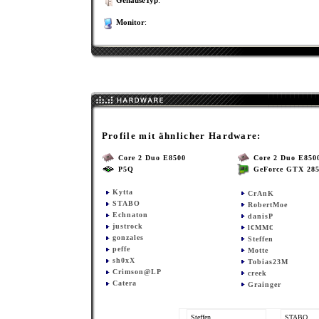
GehäuseTyp
:
Monitor
:
Profile mit ähnlicher Hardware:
Core 2 Duo E8500
Core 2 Duo E850
P5Q
GeForce GTX 28
Kytta
CrAnK
STABO
RobertMoe
Echnaton
danisP
justrock
l€MM€
gonzales
Steffen
peffe
Motte
sh0xX
Tobias23M
Crimson@LP
creek
Catera
Grainger
Steffen
STABO