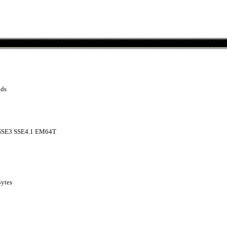
ads
SSE3 SSE4.1 EM64T
Bytes