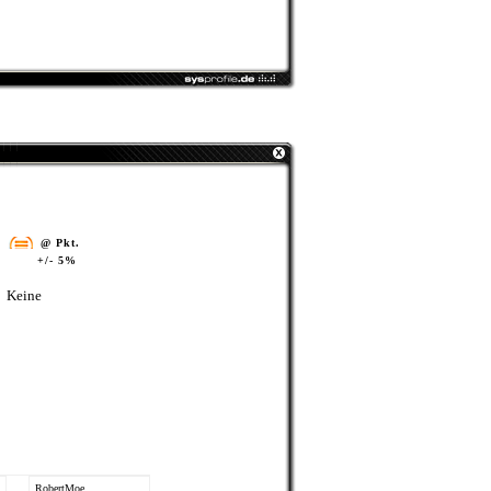
@ Pkt.
+/- 5%
Keine
RobertMoe
l€MM€
Grainger
creek