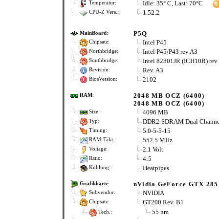
Idle: 35° C, Last: 70°C
Temperatur:
1.52.2
CPU-Z Vers.:
P5Q
MainBoard
:
Intel P45
Chipsatz:
Intel P45/P43 rev A3
Northbridge:
Intel 82801JR (ICH10R) rev
Southbridge:
Rev. A3
Revision:
2102
BiosVersion:
2048 MB OCZ (6400)
RAM
:
2048 MB OCZ (6400)
4096 MB
Size:
DDR2-SDRAM Dual Channe
Typ:
5.0-5-5-15
Timing:
552.5 MHz
RAM-Takt:
2.1 Volt
Voltage:
4:5
Ratio:
Heatpipes
Kühlung:
nVidia GeForce GTX 285
Grafikkarte
:
NVIDIA
Subvendor:
GT200 Rev. B1
Chipsatz:
55 nm
Tech.: