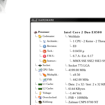
Intel Core 2 Duo E8500
Prozessor
:
Wolfdale
Codename:
1 CPU - 2 Kerne - 2 Thre
Architekt.:
E0
Revision:
0.0450 µ
Tech.:
6.7.A - Ext. 6.17
F.M.S.:
MMX SSE SSE2 SSE3 S
Instruct.:
Socket 775 LGA
Socket:
4199.00 MHz
CPU-Takt:
x9.50
Multiplik.:
442.00 MHz
FSB:
Data: 2 x 32 / Inst: 2 x 32 K
L1 Cache:
6144 KBytes
L2 Cache:
~1.44 Volt
Voltage:
FSB + 109MHz
Overclocked:
Zalman CNPS 9700 NT
Kühlung: