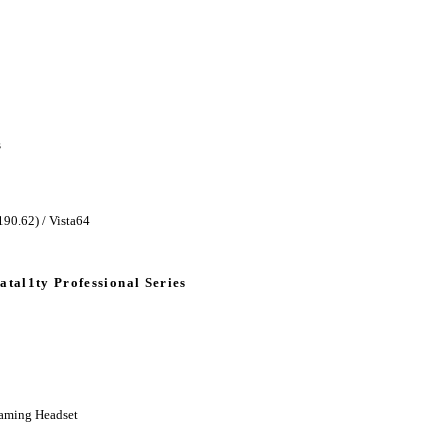
s
90.62) / Vista64
atal1ty Professional Series
aming Headset