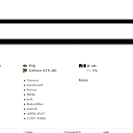
0
P5Q
@ sek.
GeForce GTX 285
+/- 5%
5
Keine
Tetsuya
leuchtstoff
Paivor
MP86
boX
RobertMoe
danisP
c[00]LsPoT!
L3NN N3RD
Catera
Crimson@LP
peffe