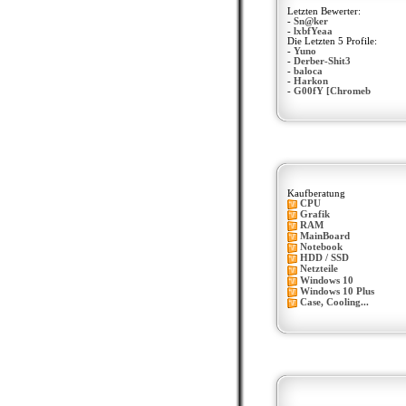
Letzten Bewerter:
-
Sn@ker
-
lxbfYeaa
Die Letzten 5 Profile:
-
Yuno
-
Derber-Shit3
-
baloca
-
Harkon
-
G00fY [Chromeb
Kaufberatung
CPU
Grafik
RAM
MainBoard
Notebook
HDD / SSD
Netzteile
Windows 10
Windows 10 Plus
Case, Cooling...