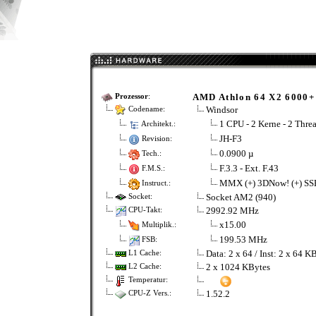
AMD Athlon 64 X2 6000+
Prozessor
:
Windsor
Codename:
1 CPU - 2 Kerne - 2 Thre
Architekt.:
JH-F3
Revision:
0.0900 µ
Tech.:
F.3.3 - Ext. F.43
F.M.S.:
MMX (+) 3DNow! (+) SS
Instruct.:
Socket AM2 (940)
Socket:
2992.92 MHz
CPU-Takt:
x15.00
Multiplik.:
199.53 MHz
FSB:
Data: 2 x 64 / Inst: 2 x 64 K
L1 Cache:
2 x 1024 KBytes
L2 Cache:
Temperatur:
1.52.2
CPU-Z Vers.: