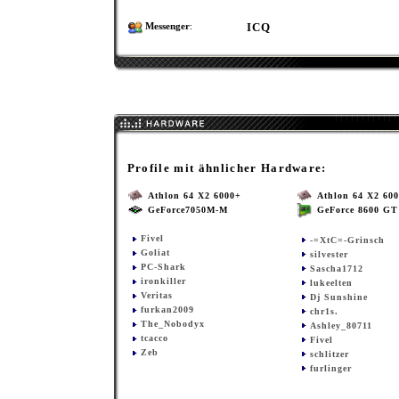
ICQ
Messenger
:
Profile mit ähnlicher Hardware:
Athlon 64 X2 6000+
Athlon 64 X2 60
GeForce7050M-M
GeForce 8600 GT
Fivel
-=XtC=-Grinsch
Goliat
silvester
PC-Shark
Sascha1712
ironkiller
lukeelten
Veritas
Dj Sunshine
furkan2009
chr1s.
The_Nobodyx
Ashley_80711
tcacco
Fivel
Zeb
schlitzer
furlinger