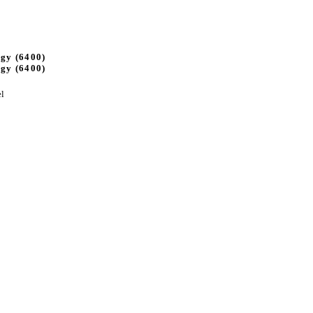
gy (6400)
gy (6400)
l