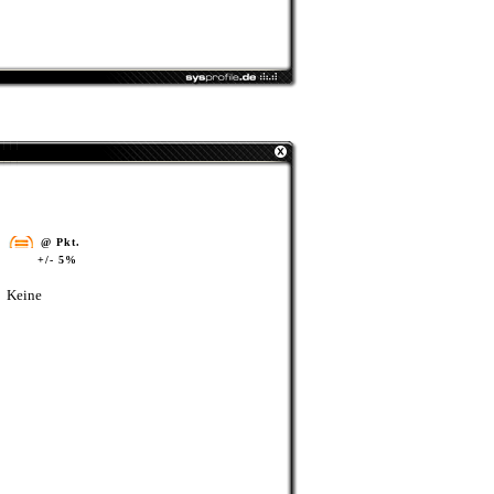
@ Pkt.
+/- 5%
Keine