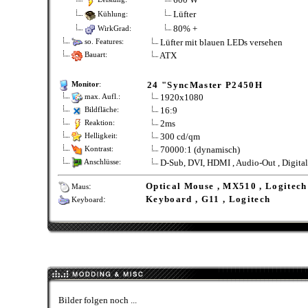
Lüfter
Kühlung:
80% +
WirkGrad:
Lüfter mit blauen LEDs versehen
so. Features:
ATX
Bauart:
24 "SyncMaster P2450H
Monitor
:
1920x1080
max. Aufl.:
16:9
Bildfläche:
2ms
Reaktion:
300 cd/qm
Helligkeit:
70000:1 (dynamisch)
Kontrast:
D-Sub, DVI, HDMI , Audio-Out , Digita
Anschlüsse:
:
Optical Mouse , MX510 , Logitech
Maus
:
Keyboard , G11 , Logitech
Keyboard
Bilder folgen noch ...