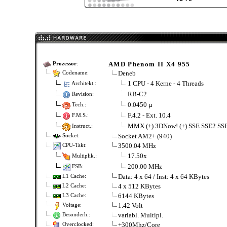
AMD Phenom II X4 955
Prozessor
:
Deneb
Codename:
1 CPU - 4 Kerne - 4 Threads
Architekt.:
RB-C2
Revision:
0.0450 µ
Tech.:
F.4.2 - Ext. 10.4
F.M.S.:
MMX (+) 3DNow! (+) SSE SSE2 SS
Instruct.:
Socket AM2+ (940)
Socket:
3500.04 MHz
CPU-Takt:
17.50x
Multiplik.:
200.00 MHz
FSB:
Data: 4 x 64 / Inst: 4 x 64 KBytes
L1 Cache:
4 x 512 KBytes
L2 Cache:
6144 KBytes
L3 Cache:
1.42 Volt
Voltage:
variabl. Multipl.
Besonderh.:
+300Mhz/Core
Overclocked: