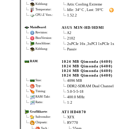
Artic Cooling Extreme
Kühlung:
Idle: 34° C , Last: 59°C
Temperatur:
1.52.2
CPU-Z Vers.:
ASUS M3N-HD/HDMI
MainBoard
:
A2
Revision:
2102
BiosVersion:
2xPCIe 16x ,3xPCI 1xPCIe 1x
Anschlüsse:
Passiv
Kühlung:
1024 MB Qimonda (6400)
RAM
:
1024 MB Qimonda (6400)
1024 MB Qimonda (6400)
1024 MB Qimonda (6400)
4096 MB
Size:
DDR2-SDRAM Dual Channel
Typ:
5.0-5-5-18
Timing:
400.0 MHz
RAM-Takt:
1:2
Ratio:
ATI HD4870
Grafikkarte
:
XFX
Subvendor:
RV770
Chipsatz:
55nm
Tech.: