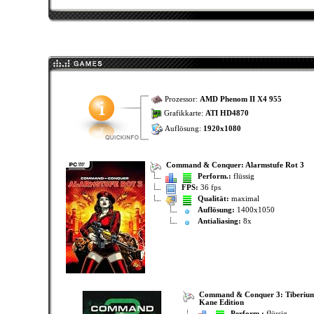
Prozessor:
AMD Phenom II X4 955
Grafikkarte:
ATI HD4870
Auflösung:
1920x1080
Command & Conquer: Alarmstufe Rot 3
Perform.:
flüssig
FPS:
36 fps
Qualität:
maximal
Auflösung:
1400x1050
Antialiasing:
8x
Command & Conquer 3: Tiberium
Kane Edition
Perform.:
flüssig