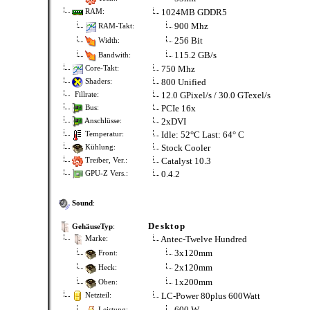
1024MB GDDR5
RAM:
900 Mhz
RAM-Takt:
256 Bit
Width:
115.2 GB/s
Bandwith:
750 Mhz
Core-Takt:
800 Unified
Shaders:
12.0 GPixel/s / 30.0 GTexel/s
Fillrate:
PCIe 16x
Bus:
2xDVI
Anschlüsse:
Idle: 52°C Last: 64° C
Temperatur:
Stock Cooler
Kühlung:
Catalyst 10.3
Treiber, Ver.:
0.4.2
GPU-Z Vers.:
Sound
:
Desktop
GehäuseTyp
:
Antec-Twelve Hundred
Marke:
3x120mm
Front:
2x120mm
Heck:
1x200mm
Oben:
LC-Power 80plus 600Watt
Netzteil:
600 W
Leistung: