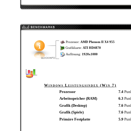
Prozessor:
AMD Phenom II X4 955
Grafikkarte:
ATI HD4870
Auflösung:
1920x1080
Windows Leistungsindex (Win 7)
Prozessor
7.4
Pun
Arbeitsspeicher (RAM)
6.3
Pun
Grafik (Desktop)
7.6
Pun
Grafik (Spiele)
7.6
Pun
Primäre Festplatte
5.9
Pun