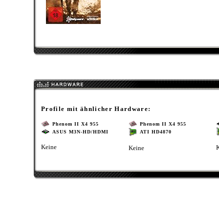
Profile mit ähnlicher Hardware:
Phenom II X4 955
Phenom II X4 955
ASUS M3N-HD/HDMI
ATI HD4870
Keine
Keine