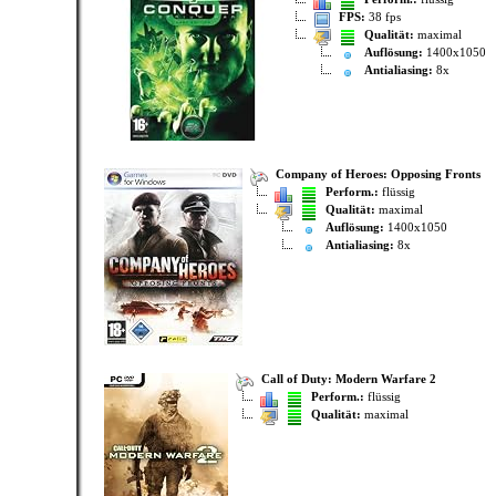
FPS:
38 fps
Qualität:
maximal
Auflösung:
1400x1050
Antialiasing:
8x
Company of Heroes: Opposing Fronts
Perform.:
flüssig
Qualität:
maximal
Auflösung:
1400x1050
Antialiasing:
8x
Call of Duty: Modern Warfare 2
Perform.:
flüssig
Qualität:
maximal