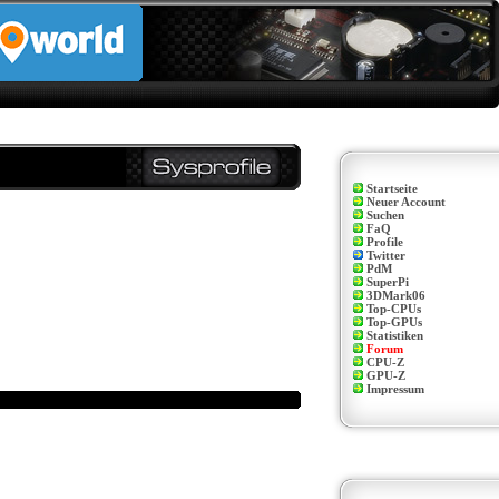
Startseite
Neuer Account
Suchen
FaQ
Profile
Twitter
PdM
SuperPi
3DMark06
Top-CPUs
Top-GPUs
Statistiken
Forum
CPU-Z
GPU-Z
Impressum