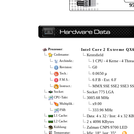
9
Intel Core 2 Extreme QX
Prozessor
:
Kentsfield
Codename:
1 CPU - 4 Kerne - 4 Threa
Architekt.:
G0
Revision:
0.0650 µ
Tech.:
6.F.B - Ext. 6.F
F.M.S.:
MMX SSE SSE2 SSE3 S
Instruct.:
Socket 775 LGA
Socket:
3005.68 MHz
CPU-Takt:
x9.00
Multiplik.:
333.96 MHz
FSB:
Data: 4 x 32 / Inst: 4 x 32 K
L1 Cache:
2 x 4096 KBytes
L2 Cache:
Zalman CNPS 9700 LED
Kühlung:
Idle: 18°, last: 35°
Temperatur: