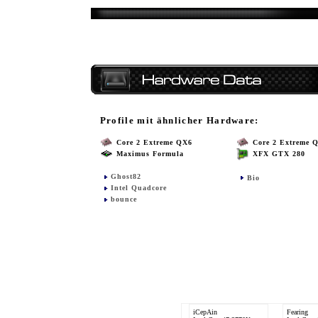
Profile mit ähnlicher Hardware:
Core 2 Extreme QX6
Core 2 Extreme 
Maximus Formula
XFX GTX 280
Ghost82
Bio
Intel Quadcore
bounce
iCepAin
Fearing