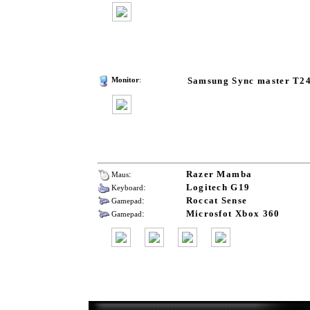
Samsung Sync master T2
Monitor
:
:
Razer Mamba
Maus
:
Logitech G19
Keyboard
:
Roccat Sense
Gamepad
:
Microsfot Xbox 360
Gamepad