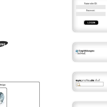
Name oder ID:
Passwort:
Empfehlungen:
-
InS4nE
Design