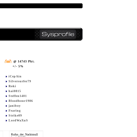
@ 14743 Pkt.
+/- 5%
iCepAin
Silversurfer79
Roki
hai0815
Steffen1401
Bloodhour1986
janiboy
Fearing
Strike09
LordWaXuS
Rufus_der_Nacktmull
Strike09
janiboy