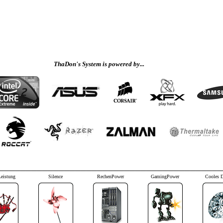
ThaDon's System is powered by...
Leistung
Silence
RechenPower
GamingPower
Cooles 