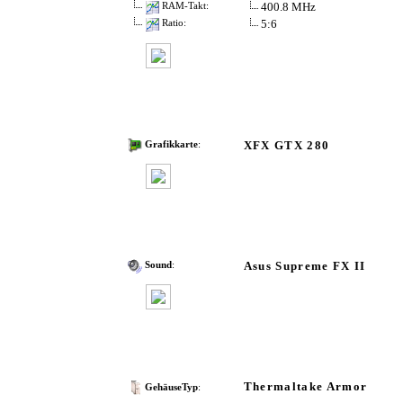
400.8 MHz
RAM-Takt:
5:6
Ratio:
XFX GTX 280
Grafikkarte
:
Asus Supreme FX II
Sound
:
Thermaltake Armor
GehäuseTyp
: