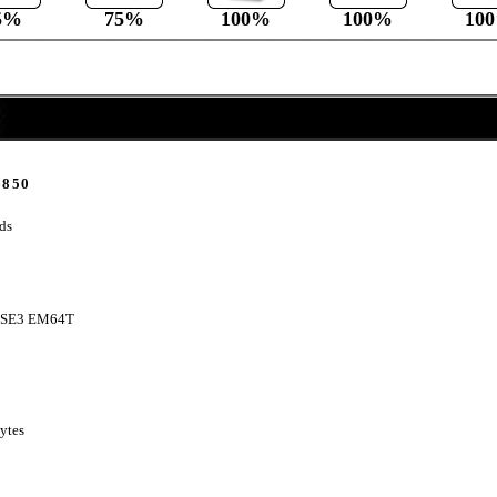
5%
75%
100%
100%
10
6850
ds
SSE3 EM64T
Bytes