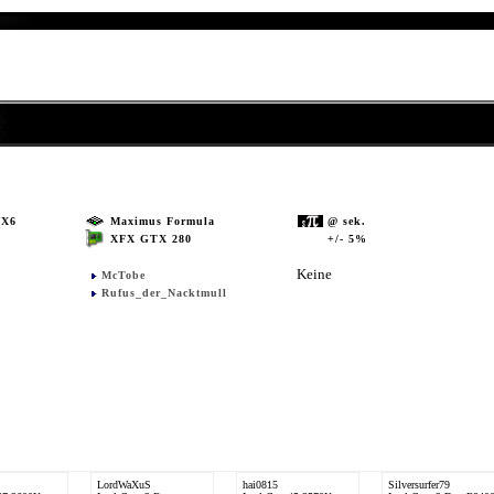
QX6
Maximus Formula
@ sek.
XFX GTX 280
+/- 5%
Keine
McTobe
Rufus_der_Nacktmull
LordWaXuS
hai0815
Silversurfer79