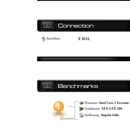
T-DSL
Anschluss:
Prozessor:
Intel Core 2 Extrem
Grafikkarte:
XFX GTX 280
Auflösung:
Angabe fehlt.