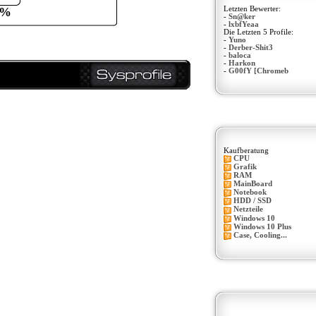
0%
Letzten Bewerter:
-
Sn@ker
-
lxbfYeaa
Die Letzten 5 Profile:
-
Yuno
-
Derber-Shit3
-
baloca
-
Harkon
-
G00fY [Chromeb
Kaufberatung
CPU
Grafik
RAM
MainBoard
Notebook
HDD / SSD
Netzteile
Windows 10
Windows 10 Plus
Case, Cooling...