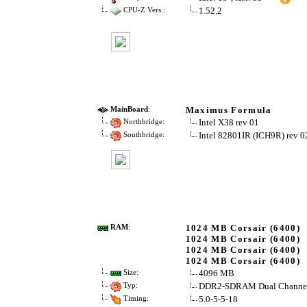
1.52.2
CPU-Z Vers.:
Maximus Formula
MainBoard
:
Intel X38 rev 01
Northbridge:
Intel 82801IR (ICH9R) rev 0
Southbridge:
1024 MB Corsair (6400)
RAM
:
1024 MB Corsair (6400)
1024 MB Corsair (6400)
1024 MB Corsair (6400)
4096 MB
Size:
DDR2-SDRAM Dual Channe
Typ:
5.0-5-5-18
Timing: