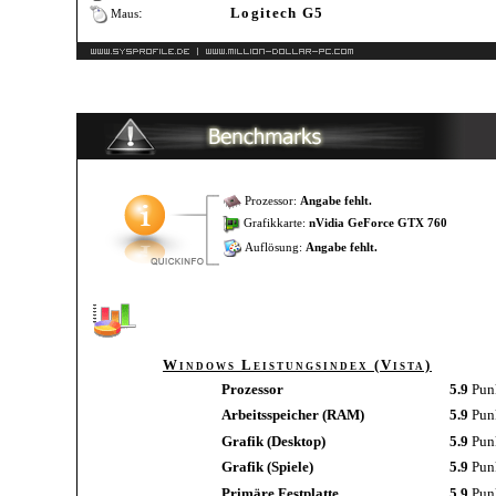
:
Logitech G5
Maus
Prozessor:
Angabe fehlt.
Grafikkarte:
nVidia GeForce GTX 760
Auflösung:
Angabe fehlt.
Windows Leistungsindex (Vista)
Prozessor
5.9
Pun
Arbeitsspeicher (RAM)
5.9
Pun
Grafik (Desktop)
5.9
Pun
Grafik (Spiele)
5.9
Pun
Primäre Festplatte
5.9
Pun