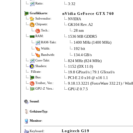
3:32
Ratio:
nVidia GeForce GTX 760
Grafikkarte
:
NVIDIA
Subvendor:
GK104 Rev. A2
Chipsatz:
28 nm
Tech.:
1536 MB GDDR5
RAM:
1400 MHz (1400 MHz)
RAM-Takt:
192 bit
Width:
134.4 GB/s
Bandwith:
824 MHz (824 MHz)
Core-Takt:
1152 (DX 11.0)
Shaders:
19.8 GPixel/s | 79.1 GTexel/s
Fillrate:
PCI-E 2.0 x16 @ x16 1.1
Bus:
9.18.13.3221 (ForceWare 332.21) / Win8
Treiber, Ver.:
GPU-Z 0.7.5
GPU-Z Vers.:
Sound
:
GehäuseTyp
:
Monitor
:
:
Logitech G19
Keyboard