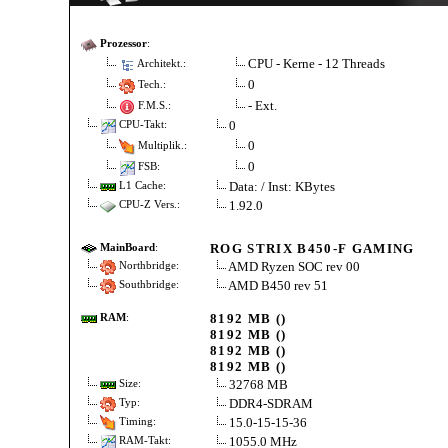
Prozessor
:
CPU - Kerne - 12 Threads
Architekt.:
0
Tech.:
- Ext.
F.M.S.:
0
CPU-Takt:
0
Multiplik.:
0
FSB:
Data: / Inst: KBytes
L1 Cache:
1.92.0
CPU-Z Vers.:
ROG STRIX B450-F GAMING
MainBoard
:
AMD Ryzen SOC rev 00
Northbridge:
AMD B450 rev 51
Southbridge:
8192 MB ()
RAM
:
8192 MB ()
8192 MB ()
8192 MB ()
32768 MB
Size:
DDR4-SDRAM
Typ:
15.0-15-15-36
Timing:
1055.0 MHz
RAM-Takt: