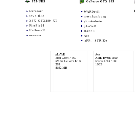
P55-UD5
GeForce GTX 285
terrazorc
WARDevil
seVn fiRe
meynhamburg
XFX_GTX280_XT
ghostadmin
FireFly24
pLaYeR
HollomaN
HoNoR
oconner
Ace
.:FF:._STR!Ke
pLaYeR
Ace
Intel Core i7 860
AMD Ryzen 1600
nVidia GeForce GTX
Nvidia GTX 1080
295
16GB
8192 MB
oconner
Intel Core i7 2600K
nVidia GeForce GTX
580
8192 MB