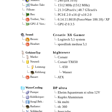
240 (DX 10.0)
Shaders:
1512 MHz (1512 MHz)
Shader-Takt:
21.3 GPixel/s | 48.7 GTexel/s
Fillrate:
PCI-E 2.0 x16 @ x16 2.0
Bus:
6.14.11.8618 (ForceWare 186.18) / XP
Treiber, Ver.:
GPU-Z 0.3.5
GPU-Z Vers.:
Creativ Xfi Gamer
Sound
:
Logitech 5,1 system
Boxen:
speedlink medusa 5,1
Headset:
hightower
GehäuseTyp
:
Corsair
Marke:
Corsair TX650
Netzteil:
650
Leistung:
Wasser
Kühlung:
ATX
Bauart:
DP ultra
WaterCooling
:
Eheim Aquastream xt ultra 12V
Pumpe:
Kupfer Aluminium
Kühlkörper:
hk multi
Ausgl.Beh.:
tfc 360
Radiator:
feser tube
Schläuche: