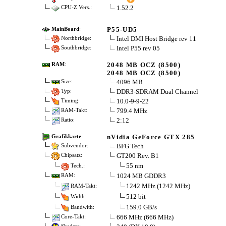
1.52.2
CPU-Z Vers.:
P55-UD5
MainBoard
:
Intel DMI Host Bridge rev 11
Northbridge:
Intel P55 rev 05
Southbridge:
2048 MB OCZ (8500)
RAM
:
2048 MB OCZ (8500)
4096 MB
Size:
DDR3-SDRAM Dual Channel
Typ:
10.0-9-9-22
Timing:
799.4 MHz
RAM-Takt:
2:12
Ratio:
nVidia GeForce GTX 285
Grafikkarte
:
BFG Tech
Subvendor:
GT200 Rev. B1
Chipsatz:
55 nm
Tech.:
1024 MB GDDR3
RAM:
1242 MHz (1242 MHz)
RAM-Takt:
512 bit
Width:
159.0 GB/s
Bandwith:
666 MHz (666 MHz)
Core-Takt: