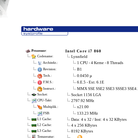
Intel Core i7 860
Prozessor
:
Lynnfield
Codename:
1 CPU - 4 Kerne - 8 Threads
Architekt.:
B1
Revision:
0.0450 µ
Tech.:
6.E.5 - Ext. 6.1E
F.M.S.:
MMX SSE SSE2 SSE3 SSSE3 SSE4.
Instruct.:
Socket 1156 LGA
Socket:
2797.92 MHz
CPU-Takt:
x21.00
Multiplik.:
133.23 MHz
FSB:
Data: 4 x 32 / Inst: 4 x 32 KBytes
L1 Cache:
4 x 256 KBytes
L2 Cache:
8192 KBytes
L3 Cache:
Temperatur: