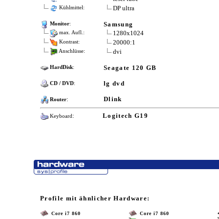
DP ultra
Kühlmittel:
Samsung
Monitor
:
1280x1024
max. Aufl.:
20000:1
Kontrast:
dvi
Anschlüsse:
Seagate 120 GB
HardDisk
:
lg dvd
CD / DVD
:
:
Dlink
Router
:
Logitech G19
Keyboard
Profile mit ähnlicher Hardware:
Core i7 860
Core i7 860