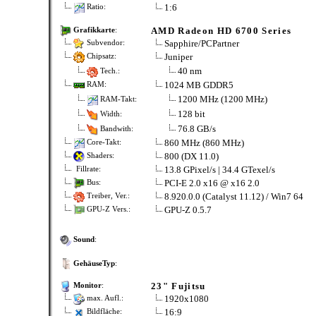
1:6
Ratio:
AMD Radeon HD 6700 Series
Grafikkarte
:
Sapphire/PCPartner
Subvendor:
Juniper
Chipsatz:
40 nm
Tech.:
1024 MB GDDR5
RAM:
1200 MHz (1200 MHz)
RAM-Takt:
128 bit
Width:
76.8 GB/s
Bandwith:
860 MHz (860 MHz)
Core-Takt:
800 (DX 11.0)
Shaders:
13.8 GPixel/s | 34.4 GTexel/s
Fillrate:
PCI-E 2.0 x16 @ x16 2.0
Bus:
8.920.0.0 (Catalyst 11.12) / Win7 64
Treiber, Ver.:
GPU-Z 0.5.7
GPU-Z Vers.:
Sound
:
GehäuseTyp
:
23" Fujitsu
Monitor
:
1920x1080
max. Aufl.:
16:9
Bildfläche: