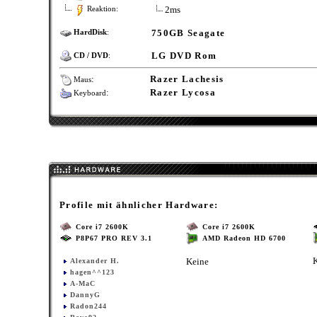
2ms
Reaktion:
750GB Seagate
HardDisk
:
LG DVD Rom
CD / DVD
:
:
Razer Lachesis
Maus
:
Razer Lycosa
Keyboard
Profile mit ähnlicher Hardware:
Core i7 2600K
Core i7 2600K
P8P67 PRO REV 3.1
AMD Radeon HD 6700
Keine
Alexander H.
hagen^^123
A-MaC
DannyG
Radon244