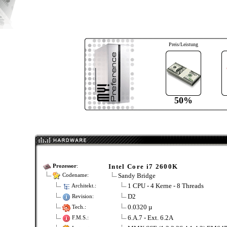
Preis/Leistung
50%
Intel Core i7 2600K
Prozessor
:
Sandy Bridge
Codename:
1 CPU - 4 Kerne - 8 Threads
Architekt.:
D2
Revision:
0.0320 µ
Tech.:
6.A.7 - Ext. 6.2A
F.M.S.: