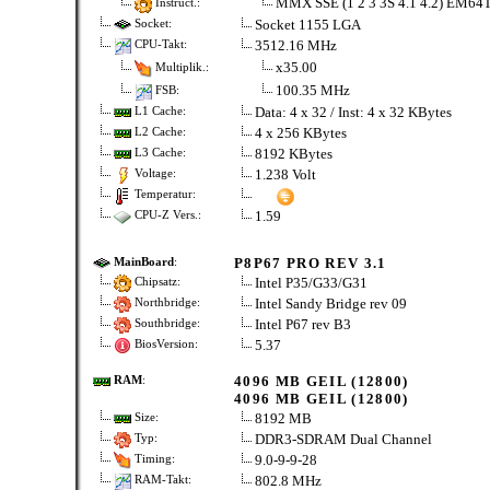
MMX SSE (1 2 3 3S 4.1 4.2) EM64
Instruct.:
Socket 1155 LGA
Socket:
3512.16 MHz
CPU-Takt:
x35.00
Multiplik.:
100.35 MHz
FSB:
Data: 4 x 32 / Inst: 4 x 32 KBytes
L1 Cache:
4 x 256 KBytes
L2 Cache:
8192 KBytes
L3 Cache:
1.238 Volt
Voltage:
Temperatur:
1.59
CPU-Z Vers.:
P8P67 PRO REV 3.1
MainBoard
:
Intel P35/G33/G31
Chipsatz:
Intel Sandy Bridge rev 09
Northbridge:
Intel P67 rev B3
Southbridge:
5.37
BiosVersion:
4096 MB GEIL (12800)
RAM
:
4096 MB GEIL (12800)
8192 MB
Size:
DDR3-SDRAM Dual Channel
Typ:
9.0-9-9-28
Timing:
802.8 MHz
RAM-Takt: