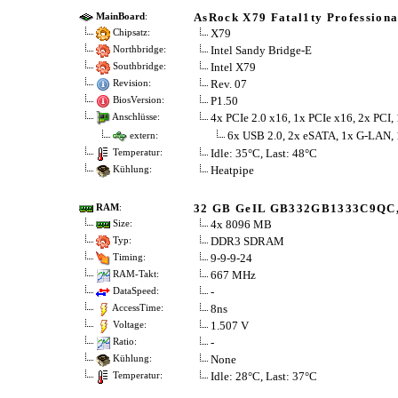
AsRock X79 Fatal1ty Professional 
MainBoard
:
X79
Chipsatz:
Intel Sandy Bridge-E
Northbridge:
Intel X79
Southbridge:
Rev. 07
Revision:
P1.50
BiosVersion:
4x PCIe 2.0 x16, 1x PCIe x16, 2x PC
Anschlüsse:
6x USB 2.0, 2x eSATA, 1x G-LAN, 1
extern:
Idle: 35°C, Last: 48°C
Temperatur:
Heatpipe
Kühlung:
32 GB GeIL GB332GB1333C9QC,
RAM
:
4x 8096 MB
Size:
DDR3 SDRAM
Typ:
9-9-9-24
Timing:
667 MHz
RAM-Takt:
-
DataSpeed:
8ns
AccessTime:
1.507 V
Voltage:
-
Ratio:
None
Kühlung:
Idle: 28°C, Last: 37°C
Temperatur: