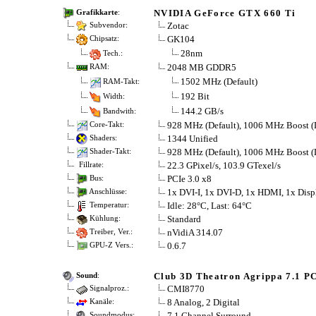
NVIDIA GeForce GTX 660 Ti
Grafikkarte
:
Zotac
Subvendor:
GK104
Chipsatz:
28nm
Tech.:
2048 MB GDDR5
RAM:
1502 MHz (Default)
RAM-Takt:
192 Bit
Width:
144.2 GB/s
Bandwith:
928 MHz (Default), 1006 MHz Boost (D
Core-Takt:
1344 Unified
Shaders:
928 MHz (Default), 1006 MHz Boost (D
Shader-Takt:
22.3 GPixel/s, 103.9 GTexel/s
Fillrate:
PCIe 3.0 x8
Bus:
1x DVI-I, 1x DVI-D, 1x HDMI, 1x Disp
Anschlüsse:
Idle: 28°C, Last: 64°C
Temperatur:
Standard
Kühlung:
nVidiA 314.07
Treiber, Ver.:
0.6.7
GPU-Z Vers.:
Club 3D Theatron Agrippa 7.1 P
Sound
:
CMI8770
Signalproz.:
8 Analog, 2 Digital
Kanäle:
7.1 Channel Surround
Soundmodus: