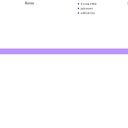
Keine
Zyrak1984
jokeroni
wHisk33y