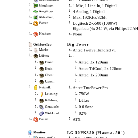
1 Mic, 1 Line-In, 1 Digital
Eingänge:
4 Analog, 1 Digital
Ausgänge:
Max. 192KHz/32bit
Abtastfreq.:
Logitech Z-5500 (1080W)
Boxen:
Eigenbau (4x 245 W, via Philips 22 A
None
Headset:
Big Tower
GehäuseTyp
:
Antec Twelve Hundred v1
Marke:
-
Lüfter:
Antec, 3x 120mm
Front:
Antec TriCool, 2x 120mm
Heck:
Antec, 1x 200mm
Oben:
-
Unten:
Antec TruePower Pro
Netzteil:
750W
Leistung:
Lüfter
Kühlung:
0.6 Sone
Geräusch:
82%
WirkGrad:
ATX
Bauart:
LG 50PK350 (Plasma, 50")
Monitor
:
max. Aufl.: