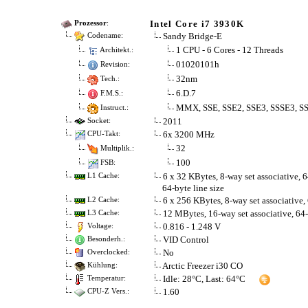
Intel Core i7 3930K
Prozessor
:
Sandy Bridge-E
Codename:
1 CPU - 6 Cores - 12 Threads
Architekt.:
01020101h
Revision:
32nm
Tech.:
6.D.7
F.M.S.:
MMX, SSE, SSE2, SSE3, SSSE3, SS
Instruct.:
2011
Socket:
6x 3200 MHz
CPU-Takt:
32
Multiplik.:
100
FSB:
6 x 32 KBytes, 8-way set associative, 6
L1 Cache:
64-byte line size
6 x 256 KBytes, 8-way set associative, 
L2 Cache:
12 MBytes, 16-way set associative, 64-
L3 Cache:
0.816 - 1.248 V
Voltage:
VID Control
Besonderh.:
No
Overclocked:
Arctic Freezer i30 CO
Kühlung:
Idle: 28°C, Last: 64°C
Temperatur:
1.60
CPU-Z Vers.: