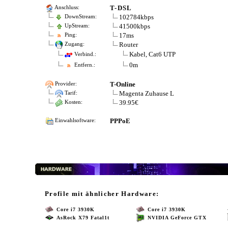
T-DSL
Anschluss:
102784kbps
DownStream:
41500kbps
UpStream:
17ms
Ping:
Router
Zugang:
Kabel, Cat6 UTP
Verbind.:
0m
Entfern.:
T-Online
Provider:
Magenta Zuhause L
Tarif:
39.95€
Kosten:
PPPoE
Einwahlsoftware:
Profile mit ähnlicher Hardware:
Core i7 3930K
Core i7 3930K
AsRock X79 Fatal1t
NVIDIA GeForce GTX