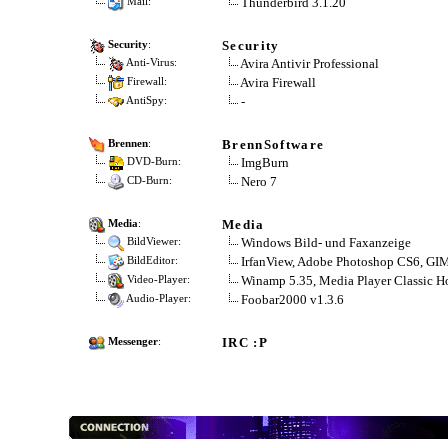
Thunderbird 3.1.20
Mail:
Security
Security
:
Avira Antivir Professional
Anti-Virus:
Avira Firewall
Firewall:
-
AntiSpy:
BrennSoftware
Brennen
:
ImgBurn
DVD-Burn:
Nero 7
CD-Burn:
Media
Media
:
Windows Bild- und Faxanzeige
BildViewer:
IrfanView, Adobe Photoshop CS6, GI
BildEditor:
Winamp 5.35, Media Player Classic H
Video-Player:
Foobar2000 v1.3.6
Audio-Player:
IRC :P
Messenger
: