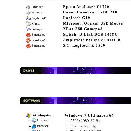
:
Epson AcuLaser C1700
Drucker
:
Canon CanoScan LiDE 210
Scanner
:
Logitech G19
Keyboard
:
Microsoft Optical USB Mouse
Maus
:
XBox 360 Gamepad
Gamepad
:
Switch: D-Link DGS-1008G
Sonstiges
:
Amplifier: Philips 22 AH308
Sonstiges
:
5.1: Logitech Z-5500
Sonstiges
Windows 7 Ultimate x64
Betriebssystem
:
5760x1080, 32 Bit
Display:
FireFox Nightly
Browser: