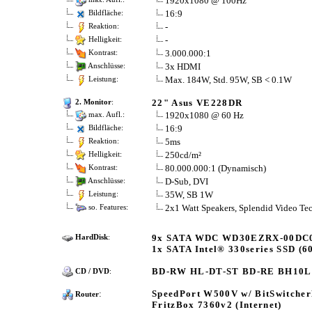
1920x1080 @ 100Hz
16:9
Bildfläche:
-
Reaktion:
-
Helligkeit:
3.000.000:1
Kontrast:
3x HDMI
Anschlüsse:
Max. 184W, Std. 95W, SB < 0.1W
Leistung:
22" Asus VE228DR
2. Monitor
:
1920x1080 @ 60 Hz
max. Aufl.:
16:9
Bildfläche:
5ms
Reaktion:
250cd/m²
Helligkeit:
80.000.000:1 (Dynamisch)
Kontrast:
D-Sub, DVI
Anschlüsse:
35W, SB 1W
Leistung:
2x1 Watt Speakers, Splendid Video T
so. Features:
9x SATA WDC WD30EZRX-00DC0B
HardDisk
:
1x SATA Intel® 330series SSD (6
BD-RW HL-DT-ST BD-RE BH10L
CD / DVD
:
:
SpeedPort W500V w/ BitSwitcher
Router
FritzBox 7360v2 (Internet)