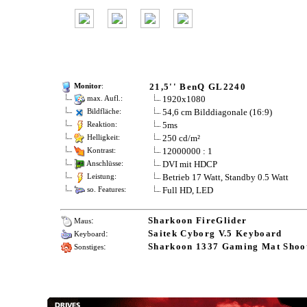
21,5'' BenQ GL2240
Monitor
:
1920x1080
max. Aufl.:
54,6 cm Bilddiagonale (16:9)
Bildfläche:
5ms
Reaktion:
250 cd/m²
Helligkeit:
12000000 : 1
Kontrast:
DVI mit HDCP
Anschlüsse:
Betrieb 17 Watt, Standby 0.5 Watt
Leistung:
Full HD, LED
so. Features:
:
Sharkoon FireGlider
Maus
:
Saitek Cyborg V.5 Keyboard
Keyboard
:
Sharkoon 1337 Gaming Mat Shoo
Sonstiges