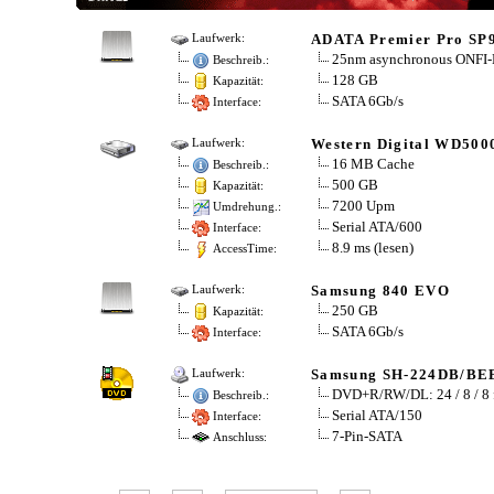
ADATA Premier Pro SP
Laufwerk:
25nm asynchronous ONFI-
Beschreib.:
128 GB
Kapazität:
SATA 6Gb/s
Interface:
Western Digital WD50
Laufwerk:
16 MB Cache
Beschreib.:
500 GB
Kapazität:
7200 Upm
Umdrehung.:
Serial ATA/600
Interface:
8.9 ms (lesen)
AccessTime:
Samsung 840 EVO
Laufwerk:
250 GB
Kapazität:
SATA 6Gb/s
Interface:
Samsung SH-224DB/BE
Laufwerk:
DVD+R/RW/DL: 24 / 8 / 8
Beschreib.:
Serial ATA/150
Interface:
7-Pin-SATA
Anschluss: