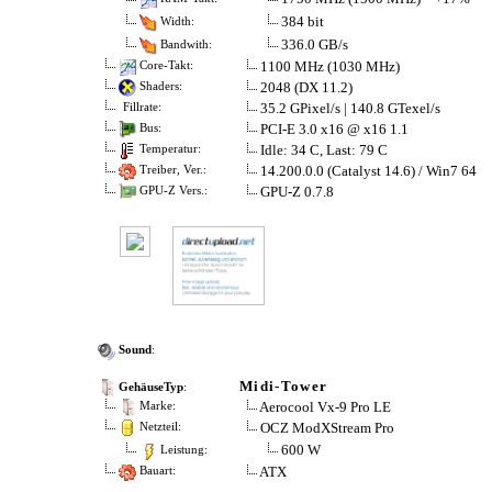
384 bit
Width:
336.0 GB/s
Bandwith:
1100 MHz (1030 MHz)
Core-Takt:
2048 (DX 11.2)
Shaders:
35.2 GPixel/s | 140.8 GTexel/s
Fillrate:
PCI-E 3.0 x16 @ x16 1.1
Bus:
Idle: 34 C, Last: 79 C
Temperatur:
14.200.0.0 (Catalyst 14.6) / Win7 64
Treiber, Ver.:
GPU-Z 0.7.8
GPU-Z Vers.:
Sound
:
Midi-Tower
GehäuseTyp
:
Aerocool Vx-9 Pro LE
Marke:
OCZ ModXStream Pro
Netzteil:
600 W
Leistung:
ATX
Bauart: