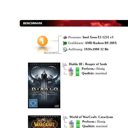
Prozessor:
Intel Xeon E3 1231 v3
Grafikkarte:
AMD Radeon R9 280X
Auflösung:
1920x1080 32 Bit
Diablo III : Reaper of Souls
Perform.:
flüssig
Qualität:
maximal
World of WarCraft: Cataclysm
Perform.:
flüssig
Qualität:
maximal