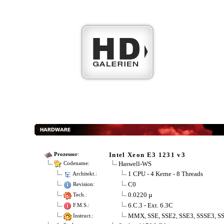
Intel Xeon E3 1231 v3
Prozessor
:
Haswell-WS
Codename:
1 CPU - 4 Kerne - 8 Threads
Architekt.:
C0
Revision:
0.0220 µ
Tech.:
6.C.3 - Ext. 6.3C
F.M.S.:
MMX, SSE, SSE2, SSE3, SSSE3, SS
Instruct.: