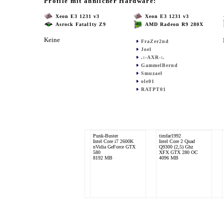
Profile mit ähnlicher Hardware:
Xeon E3 1231 v3
Xeon E3 1231 v3
Asrock Fatal1ty Z9
AMD Radeon R9 280X
Keine
FraZer2nd
Joel
.:-AXR-:.
GammelBernd
Smuzael
ole01
RATPT01
Punk-Buster
timfar1992
Intel Core i7 2600K
Intel Core 2 Quad
nVidia GeForce GTX
Q9300 (2,5) Ghz
580
XFX GTX 280 OC
8192 MB
4096 MB
.:-AXR-:.
Intel Xeon E3 1231 v3
AMD Radeon R9 280x