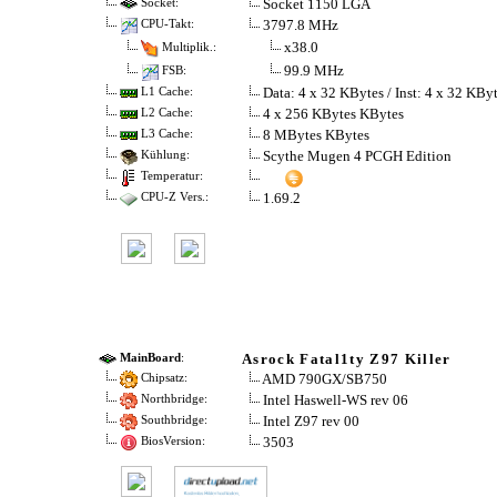
Socket 1150 LGA
Socket:
3797.8 MHz
CPU-Takt:
x38.0
Multiplik.:
99.9 MHz
FSB:
Data: 4 x 32 KBytes / Inst: 4 x 32 KBy
L1 Cache:
4 x 256 KBytes KBytes
L2 Cache:
8 MBytes KBytes
L3 Cache:
Scythe Mugen 4 PCGH Edition
Kühlung:
Temperatur:
1.69.2
CPU-Z Vers.:
Asrock Fatal1ty Z97 Killer
MainBoard
:
AMD 790GX/SB750
Chipsatz:
Intel Haswell-WS rev 06
Northbridge:
Intel Z97 rev 00
Southbridge:
3503
BiosVersion: