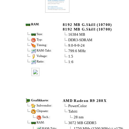
8192 MB G.Skill (10700)
RAM
:
8192 MB G.Skill (10700)
16384 MB
Size:
DDR3-SDRAM
Typ:
9.0-9-9-24
Timing:
799.6 MHz
RAM-Takt:
1.5
Voltage:
1:6
Ratio:
AMD Radeon R9 280X
Grafikkarte
:
PowerColor
Subvendor:
Tahiti
Chipsatz:
28 nm
Tech.:
3072 MB GDDR5
RAM:
1750 MHz (1500 MHz) = +17%
RAM-Takt: