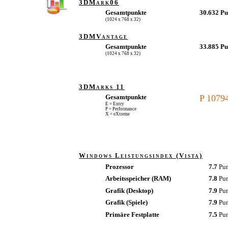
3DMark06
Gesamtpunkte
30.632 P
(1024 x 768 x 32)
3DMVantage
Gesamtpunkte
33.885 P
(1024 x 768 x 32)
3DMarks 11
Gesamtpunkte
P 1079
E = Entry
P = Performance
X = eXtreme
Windows Leistungsindex (Vista)
Prozessor
7.7
Pu
Arbeitsspeicher (RAM)
7.8
Pu
Grafik (Desktop)
7.9
Pu
Grafik (Spiele)
7.9
Pu
Primäre Festplatte
7.5
Pu