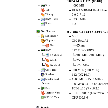
1024 MB OCZ (8500)
4096 MB
Size:
DDR3-SDRAM Dual Chann
Typ:
7.0-7-7-16
Timing:
533.5 MHz
RAM-Takt:
3:8
Ratio:
nVidia GeForce 8800 G
Grafikkarte
:
ASUS
Subvendor:
G92 Rev. A2
Chipsatz:
65 nm
Tech.:
512 MB GDDR3
RAM:
900 MHz (900 MHz)
RAM-Takt:
256 bit
Width:
57.6 GB/s
Bandwith:
600 MHz (600 MHz)
Core-Takt:
112 (DX 10.0)
Shaders:
1500 MHz (1500 MHz)
Shader-Takt:
9.6 GPixel/s | 33.6 GTexel/s
Fillrate:
PCI-E x16 @ x16 2.0
Bus:
8.16.11.9062 (ForceWare 19
Treiber, Ver.:
GPU-Z 0.3.6
GPU-Z Vers.:
Sound
: