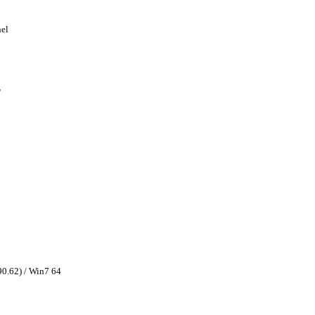
el
T
0.62) / Win7 64