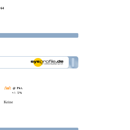
 64
@ Pkt.
+/- 5%
Keine