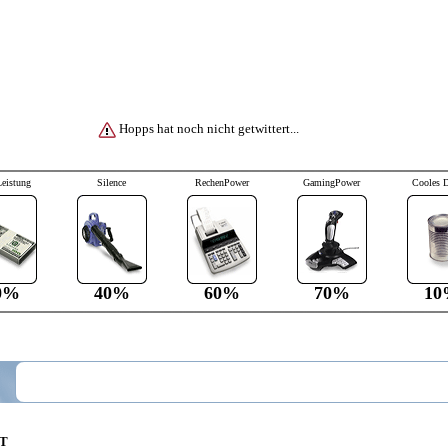
Hopps hat noch nicht getwittert...
Leistung
Silence
RechenPower
GamingPower
Cooles 
0%
40%
60%
70%
10
0T