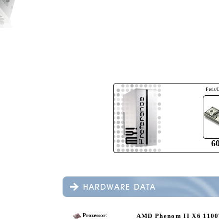
Preis/
6
AMD Phenom II X6 110
Prozessor
: