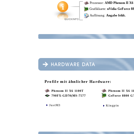
Prozessor:
AMD Phenom II X6
Grafikkarte:
nVidia GeForce 8
Auflösung:
Angabe fehlt.
Profile mit ähnlicher Hardware:
Phenom II X6 1100T
Phenom II X6 1
790FX-GD70(MS-7577
GeForce 8800 G
JustM3
Kingpin