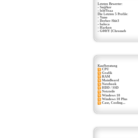
Letzten Bewerter:
-
Sn@ker
-
lxbfYeaa
Die Letzten 5 Profile:
-
Yuno
-
Derber-Shit3
-
baloca
-
Harkon
-
G00fY [Chromeb
Kaufberatung
CPU
Grafik
RAM
MainBoard
Notebook
HDD / SSD
Netzteile
Windows 10
Windows 10 Plus
Case, Cooling...