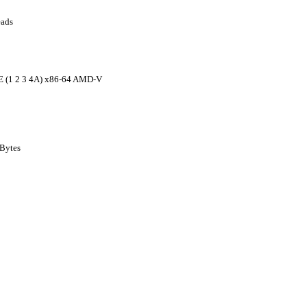
eads
 (1 2 3 4A) x86-64 AMD-V
KBytes