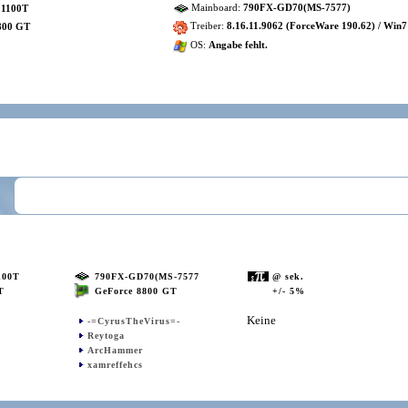
Mainboard:
790FX-GD70(MS-7577)
 1100T
Treiber:
8.16.11.9062 (ForceWare 190.62) / Win7
800 GT
OS:
Angabe fehlt.
100T
790FX-GD70(MS-7577
@ sek.
GeForce 8800 GT
+/- 5%
T
Keine
-=CyrusTheVirus=-
Reytoga
ArcHammer
xamreffehcs