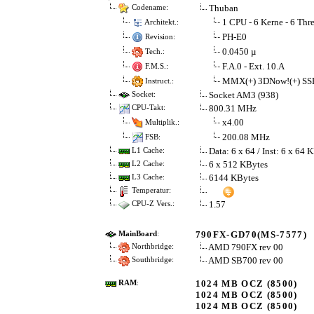
Thuban
Codename:
1 CPU - 6 Kerne - 6 Thr
Architekt.:
PH-E0
Revision:
0.0450 µ
Tech.:
F.A.0 - Ext. 10.A
F.M.S.:
MMX(+) 3DNow!(+) SSE
Instruct.:
Socket AM3 (938)
Socket:
800.31 MHz
CPU-Takt:
x4.00
Multiplik.:
200.08 MHz
FSB:
Data: 6 x 64 / Inst: 6 x 64 
L1 Cache:
6 x 512 KBytes
L2 Cache:
6144 KBytes
L3 Cache:
Temperatur:
1.57
CPU-Z Vers.:
790FX-GD70(MS-7577)
MainBoard
:
AMD 790FX rev 00
Northbridge:
AMD SB700 rev 00
Southbridge:
1024 MB OCZ (8500)
RAM
:
1024 MB OCZ (8500)
1024 MB OCZ (8500)