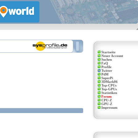
Startseite
Neuer Account
Suchen
FaQ
Profile
Twitter
PdM
SuperPi
3DMark06
Top-CPUs
Top-GPUs
Statistiken
Forum
CPU-Z
GPU-Z
Impressum