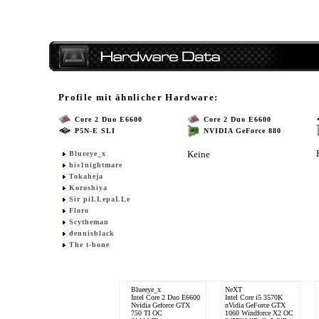
Profile mit ähnlicher Hardware:
Core 2 Duo E6600
Core 2 Duo E6600
P5N-E SLI
NVIDIA GeForce 880
Keine
Blueeye_x
his1nightmare
Tokaheja
Koroshiya
Sir piLLepaLLe
Floro
Scytheman
dennisblack
The t-bone
Blueeye_x
NeXT
Intel Core 2 Duo E6600
Intel Core i5 3570K
Nvidia Geforce GTX
nVidia GeForce GTX
750 TI OC
1060 Windforce X2 OC