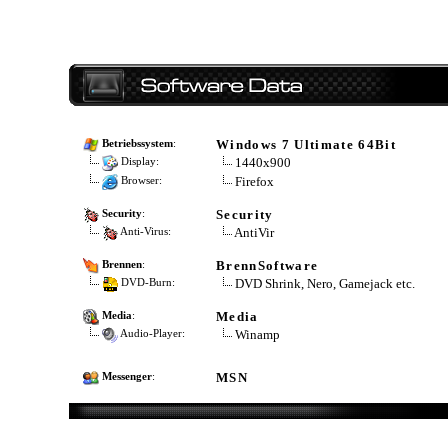
Windows 7 Ultimate 64Bit
Betriebssystem
:
1440x900
Display:
Firefox
Browser:
Security
Security
:
AntiVir
Anti-Virus:
BrennSoftware
Brennen
:
DVD Shrink, Nero, Gamejack etc.
DVD-Burn:
Media
Media
:
Winamp
Audio-Player:
MSN
Messenger
: