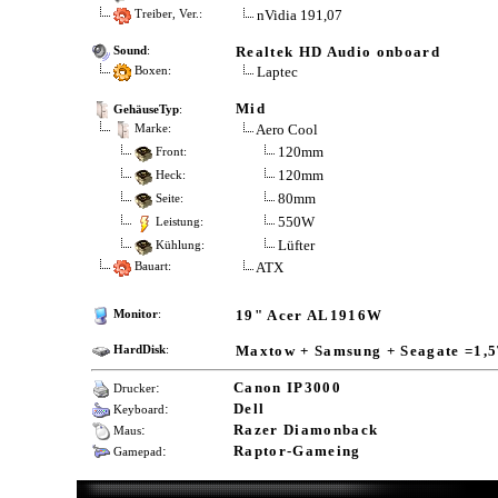
nVidia 191,07
Treiber, Ver.:
Realtek HD Audio onboard
Sound
:
Laptec
Boxen:
Mid
GehäuseTyp
:
Aero Cool
Marke:
120mm
Front:
120mm
Heck:
80mm
Seite:
550W
Leistung:
Lüfter
Kühlung:
ATX
Bauart:
19" Acer AL1916W
Monitor
:
Maxtow + Samsung + Seagate =1,
HardDisk
:
:
Canon IP3000
Drucker
:
Dell
Keyboard
:
Razer Diamonback
Maus
:
Raptor-Gameing
Gamepad