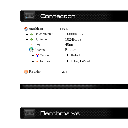
DSL
Anschluss:
16000Kbps
DownStream:
1024Kbps
UpStream:
40ms
Ping:
Router
Zugang:
Kabel
Verbind.:
10m, 1Wand
Entfern.:
1&1
Provider: