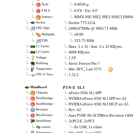
0.0650 µ
Tech.:
6.F.6 - Ext. 6.F
F.M.S.:
MMX SSE SSE2 SSE3 SSSE3 EM6
Instruct.:
Socket 775 LGA
Socket:
2400,07MHz @ 3003.71 MHz
CPU-Takt:
x9.00
Multiplik.:
333.75 MHz
FSB:
Data: 2 x 32 / Inst: 2 x 32 KBytes
L1 Cache:
4096 KBytes
L2 Cache:
1,3V
Voltage:
Arctic Freezer Pro 7
Kühlung:
Idle:38°C, Last 55°C
Temperatur:
1.52.2
CPU-Z Vers.:
P5N-E SLI
MainBoard
:
nForce 650i SLi SPP
Chipsatz:
NVIDIA nForce 650i SLI SPP rev A2
Northbridge:
NVIDIA nForce 650i SLI MCP rev A3
Southbridge:
Rev. A2
Revision:
Asus P5NE-Sli ACPIBios Revision 1404
BiosVersion:
2xPCI-E, 2xPCI
Anschlüsse:
8x USB, 1x eSate
extern:
Idle 42°C, Last 55°C
Temperatur: