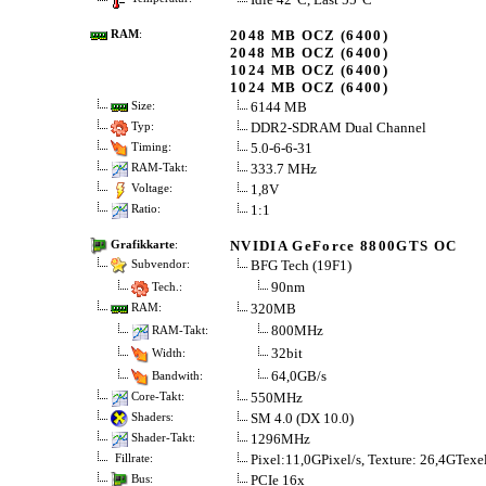
2048 MB OCZ (6400)
RAM
:
2048 MB OCZ (6400)
1024 MB OCZ (6400)
1024 MB OCZ (6400)
6144 MB
Size:
DDR2-SDRAM Dual Channel
Typ:
5.0-6-6-31
Timing:
333.7 MHz
RAM-Takt:
1,8V
Voltage:
1:1
Ratio:
NVIDIA GeForce 8800GTS OC
Grafikkarte
:
BFG Tech (19F1)
Subvendor:
90nm
Tech.:
320MB
RAM:
800MHz
RAM-Takt:
32bit
Width:
64,0GB/s
Bandwith:
550MHz
Core-Takt:
SM 4.0 (DX 10.0)
Shaders:
1296MHz
Shader-Takt:
Pixel:11,0GPixel/s, Texture: 26,4GTexel
Fillrate:
PCIe 16x
Bus: