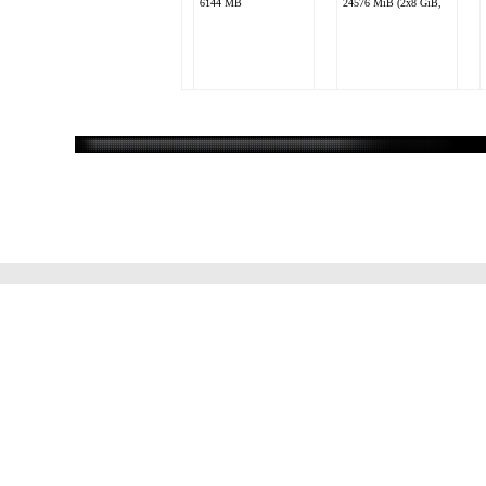
6144 MB
24576 MiB (2x8 GiB,
Scytheman
Intel Core i7 950
2 x nVidia GeForce
GTX 470 Gainward
6144 MB