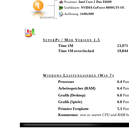
Prozessor:
Intel Core 2 Duo E6600
Grafikkarte:
NVIDIA GeForce 8800GTS OC
Auflösung:
1440x900
SuperPi / Mod Version 1.5
Time 1M
23,971 
Time 1M overclocked
19,844 
Windows Leistungsindex (Win 7)
Prozessor
6.4
Pun
Arbeitsspeicher (RAM)
6.4
Pun
Grafik (Desktop)
6.0
Pun
Grafik (Spiele)
6.0
Pun
Primäre Festplatte
5.3
Pun
Kommentar
:
non oc waren CPU und RAM be