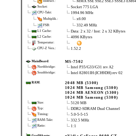
MMX SSE SSE2 SSE3 SSSE3 EM6
Instruct.:
Socket 775 LGA
Socket:
1994.96 MHz
CPU-Takt:
x6.00
Multiplik.:
332.49 MHz
FSB:
Data: 2 x 32 / Inst: 2 x 32 KBytes
L1 Cache:
4096 KBytes
L2 Cache:
Temperatur:
1.52.2
CPU-Z Vers.:
MS-7502
MainBoard
:
Intel P35/G33/G31 rev A2
Northbridge:
Intel 82801IH (ICH9DH) rev 02
Southbridge:
2048 MB (5300)
RAM
:
1024 MB Samsung (5300)
1024 MB AENEON (5300)
1024 MB Samsung (5300)
5120 MB
Size:
DDR2-SDRAM Dual Channel
Typ:
5.0-5-5-15
Timing:
332.5 MHz
RAM-Takt:
1:1
Ratio:
nVidia GeForce 9600 GT
Grafikkarte
: