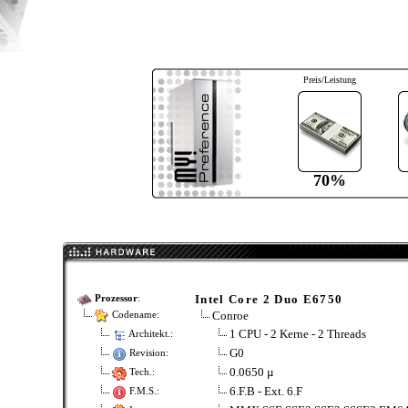
Preis/Leistung
70%
Intel Core 2 Duo E6750
Prozessor
:
Conroe
Codename:
1 CPU - 2 Kerne - 2 Threads
Architekt.:
G0
Revision:
0.0650 µ
Tech.:
6.F.B - Ext. 6.F
F.M.S.: