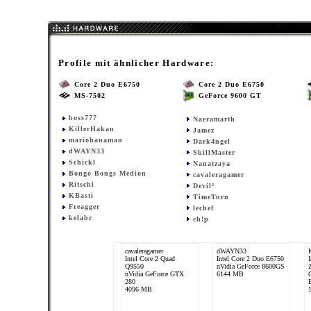
Profile mit ähnlicher Hardware:
Core 2 Duo E6750
Core 2 Duo E6750
MS-7502
GeForce 9600 GT
boss777
Naeramarth
KillerHakan
Jamez
mariohanaman
Dark4ngel
dWAYN33
SkillMaster
Schickl
Nanatzaya
Bongo Bongs Medion
cavaleragamer
Ritschi
Devil²
KBasti
TimeTurn
Freagger
lechef
kelabr
ch!p
cavaleragamer
dWAYN33
Intel Core 2 Quad
Intel Core 2 Duo E6750
Q9550
nVidia GeForce 8600GS
nVidia GeForce GTX
6144 MB
280
4096 MB