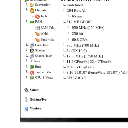
Undefined
Subvendor:
G94 Rev. A1
Chipsatz:
65 nm
Tech.:
512 MB GDDR3
RAM:
950 MHz (950 MHz)
RAM-Takt:
256 bit
Width:
60.8 GB/s
Bandwith:
700 MHz (700 MHz)
Core-Takt:
64 (DX 10.0)
Shaders:
1750 MHz (1750 MHz)
Shader-Takt:
11.2 GPixel/s | 22.4 GTexel/s
Fillrate:
PCI-E x16 @ x16
Bus:
8.16.11.9107 (ForceWare 191.07) / Win
Treiber, Ver.:
GPU-Z 0.3.8
GPU-Z Vers.:
Sound
:
GehäuseTyp
:
Monitor
: