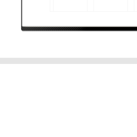
SkillMaster
Intel Core 2 Duo E6750
ATI Radeon HD 3800
Series
2048 MB