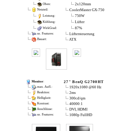
2x120mm
Oben:
CoolerMaster GX-750
Netzteil:
750W
Leistung:
Lüfter
Kühlung:
87%
WirkGrad:
Lüftersteuerung
so. Features:
ATX
Bauart:
27" BenQ G2700HT
Monitor
:
1920x1080 @60 Hz
max. Aufl.:
2ms
Reaktion:
300cd/qm
Helligkeit:
40000:1
Kontrast:
DVI, HDMI
Anschlüsse:
1080p FullHD
so. Features: