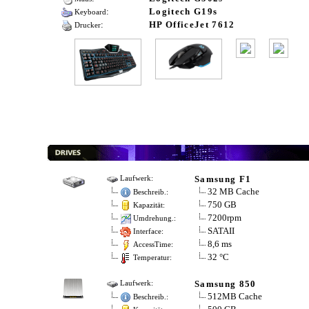
:
Logitech G19s
Keyboard
:
HP OfficeJet 7612
Drucker
Samsung F1
Laufwerk:
32 MB Cache
Beschreib.:
750 GB
Kapazität:
7200rpm
Umdrehung.:
SATAII
Interface:
8,6 ms
AccessTime:
32 °C
Temperatur:
Samsung 850
Laufwerk:
512MB Cache
Beschreib.: