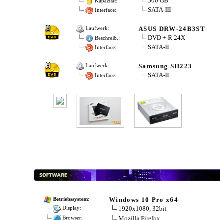
500 GB
Kapazität:
SATA-III
Interface:
ASUS DRW-24B3ST
Laufwerk:
DVD +-R 24X
Beschreib.:
SATA-II
Interface:
Samsung SH223
Laufwerk:
SATA-II
Interface:
Windows 10 Pro x64
Betriebssystem
:
1920x1080, 32bit
Display:
Mozilla Firefox
Browser: