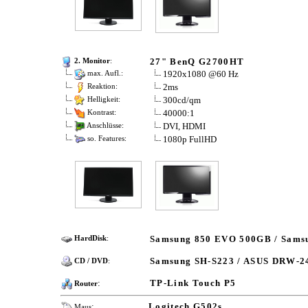
27" BenQ G2700HT
2. Monitor
:
1920x1080 @60 Hz
max. Aufl.:
2ms
Reaktion:
300cd/qm
Helligkeit:
40000:1
Kontrast:
DVI, HDMI
Anschlüsse:
1080p FullHD
so. Features:
Samsung 850 EVO 500GB / Sams
HardDisk
:
Samsung SH-S223 / ASUS DRW-
CD / DVD
:
:
TP-Link Touch P5
Router
:
Logitech G502s
Maus