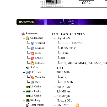
60%
Intel Core i7-6700K
Prozessor
:
Skylake-S
Codename:
1 CPU - 4 Kerne
Architekt.:
000506E3h
Revision:
14nm
Tech.:
R0
F.M.S.:
x86, x86-64, MMX, SSE, SSE2, SS
Instruct.:
1151
Socket:
4000 MHz
CPU-Takt:
40x
Multiplik.:
100 MHz
FSB:
256 KByte
L1 Cache:
1,0 MByte
L2 Cache:
8,0 MByte
L3 Cache:
Noctua D9L
Kühlung:
Idle: 28° C
Temperatur: