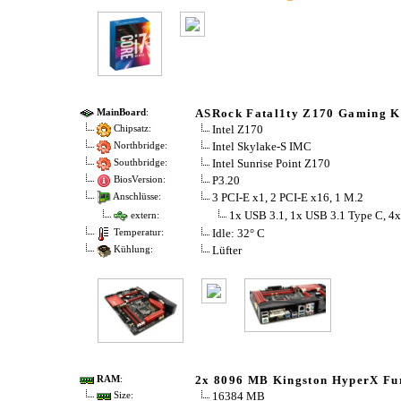
ASRock Fatal1ty Z170 Gaming 
MainBoard
:
Intel Z170
Chipsatz:
Intel Skylake-S IMC
Northbridge:
Intel Sunrise Point Z170
Southbridge:
P3.20
BiosVersion:
3 PCI-E x1, 2 PCI-E x16, 1 M.2
Anschlüsse:
1x USB 3.1, 1x USB 3.1 Type C, 4x
extern:
Idle: 32° C
Temperatur:
Lüfter
Kühlung:
2x 8096 MB Kingston HyperX Fu
RAM
:
16384 MB
Size: