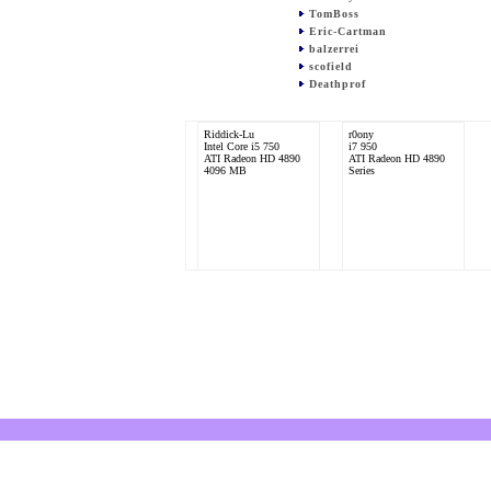
TomBoss
Eric-Cartman
balzerrei
scofield
Deathprof
Riddick-Lu
r0ony
Intel Core i5 750
i7 950
ATI Radeon HD 4890
ATI Radeon HD 4890
4096 MB
Series
Schmiddy88
Intel Core 2 Duo E8500
ATI Radeon HD 4890
Toxic OC Gamestar
Special Edition
8192 MB