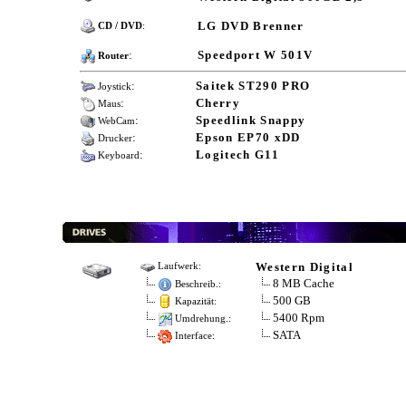
LG DVD Brenner
CD / DVD
:
:
Speedport W 501V
Router
:
Saitek ST290 PRO
Joystick
:
Cherry
Maus
:
Speedlink Snappy
WebCam
:
Epson EP70 xDD
Drucker
:
Logitech G11
Keyboard
Western Digital
Laufwerk:
8 MB Cache
Beschreib.:
500 GB
Kapazität:
5400 Rpm
Umdrehung.:
SATA
Interface: