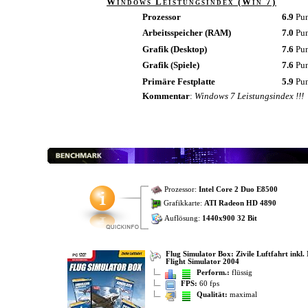
Windows Leistungsindex (Win 7)
Prozessor
6.9
Pu
Arbeitsspeicher (RAM)
7.0
Pu
Grafik (Desktop)
7.6
Pu
Grafik (Spiele)
7.6
Pu
Primäre Festplatte
5.9
Pu
Kommentar
:
Windows 7 Leistungsindex !!!
Prozessor:
Intel Core 2 Duo E8500
Grafikkarte:
ATI Radeon HD 4890
Auflösung:
1440x900 32 Bit
Flug Simulator Box: Zivile Luftfahrt inkl.
Flight Simulator 2004
Perform.:
flüssig
FPS:
60 fps
Qualität:
maximal