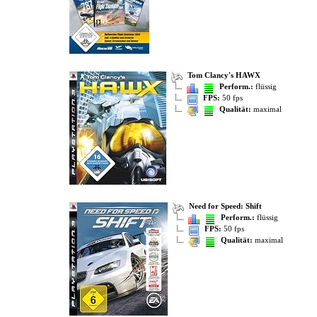
Tom Clancy's HAWX
Perform.:
flüssig
FPS:
50 fps
Qualität:
maximal
Need for Speed: Shift
Perform.:
flüssig
FPS:
50 fps
Qualität:
maximal