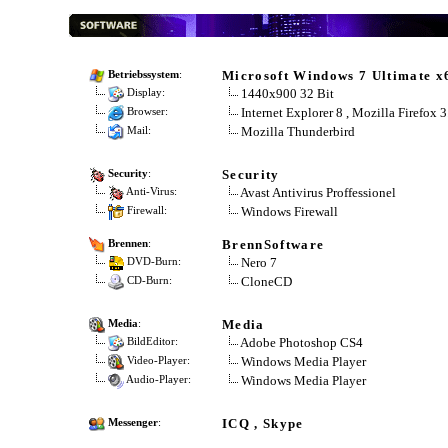
Microsoft Windows 7 Ultimate x
Betriebssystem
:
1440x900 32 Bit
Display:
Internet Explorer 8 , Mozilla Firefox 
Browser:
Mozilla Thunderbird
Mail:
Security
Security
:
Avast Antivirus Proffessionel
Anti-Virus:
Windows Firewall
Firewall:
BrennSoftware
Brennen
:
Nero 7
DVD-Burn:
CloneCD
CD-Burn:
Media
Media
:
Adobe Photoshop CS4
BildEditor:
Windows Media Player
Video-Player:
Windows Media Player
Audio-Player:
ICQ , Skype
Messenger
: