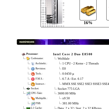
16%
Intel Core 2 Duo E8500
Prozessor
:
Wolfdale
Codename:
1 CPU - 2 Kerne - 2 Threads
Architekt.:
E0
Revision:
0.0450 µ
Tech.:
6.7.A - Ext. 6.17
F.M.S.:
MMX SSE SSE2 SSE3 SSSE3 SSE
Instruct.:
Socket 775 LGA
Socket:
3600.00 MHz
CPU-Takt:
x9.50
Multiplik.:
381.00 MHz
FSB:
Data: 2 x 32 / Inst: 2 x 32 KBytes
L1 Cache: