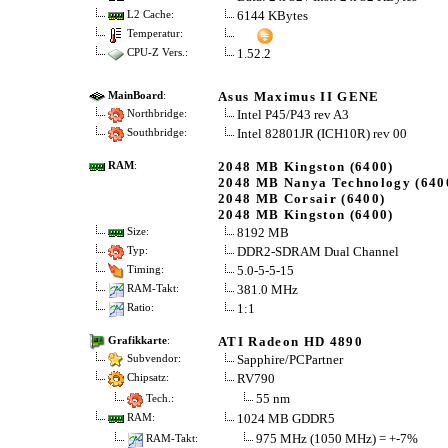
6144 KBytes
L2 Cache:
Temperatur:
1.52.2
CPU-Z Vers.:
Asus Maximus II GENE
MainBoard
:
Intel P45/P43 rev A3
Northbridge:
Intel 82801JR (ICH10R) rev 00
Southbridge:
2048 MB Kingston (6400)
RAM
:
2048 MB Nanya Technology (640
2048 MB Corsair (6400)
2048 MB Kingston (6400)
8192 MB
Size:
DDR2-SDRAM Dual Channel
Typ:
5.0-5-5-15
Timing:
381.0 MHz
RAM-Takt:
1:1
Ratio:
ATI Radeon HD 4890
Grafikkarte
:
Sapphire/PCPartner
Subvendor:
RV790
Chipsatz:
55 nm
Tech.:
1024 MB GDDR5
RAM:
975 MHz (1050 MHz) = +-7%
RAM-Takt: