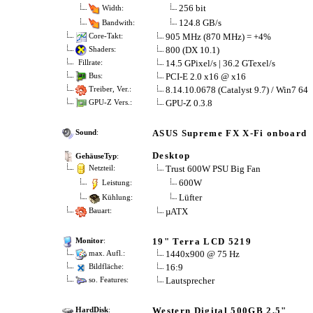
256 bit
Width:
124.8 GB/s
Bandwith:
905 MHz (870 MHz) = +4%
Core-Takt:
800 (DX 10.1)
Shaders:
14.5 GPixel/s | 36.2 GTexel/s
Fillrate:
PCI-E 2.0 x16 @ x16
Bus:
8.14.10.0678 (Catalyst 9.7) / Win7 64
Treiber, Ver.:
GPU-Z 0.3.8
GPU-Z Vers.:
ASUS Supreme FX X-Fi onboard
Sound
:
Desktop
GehäuseTyp
:
Trust 600W PSU Big Fan
Netzteil:
600W
Leistung:
Lüfter
Kühlung:
µATX
Bauart:
19" Terra LCD 5219
Monitor
:
1440x900 @ 75 Hz
max. Aufl.:
16:9
Bildfläche:
Lautsprecher
so. Features:
Western Digital 500GB 2,5"
HardDisk
: