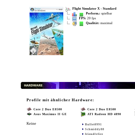
Flight Simulator X - Standard
Perform.:
spielbar
FPS:
20 fps
Qualität:
maximal
Profile mit ähnlicher Hardware:
Core 2 Duo E8500
Core 2 Duo E8500
Asus Maximus II GE
ATI Radeon HD 4890
Keine
Bullet0991
Schmiddy88
friendlyfire