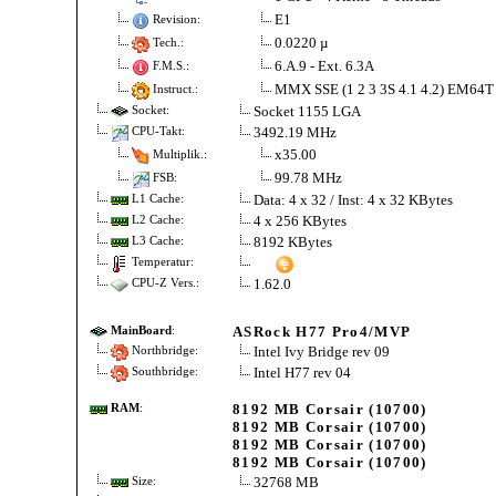
E1
Revision:
0.0220 µ
Tech.:
6.A.9 - Ext. 6.3A
F.M.S.:
MMX SSE (1 2 3 3S 4.1 4.2) EM64T
Instruct.:
Socket 1155 LGA
Socket:
3492.19 MHz
CPU-Takt:
x35.00
Multiplik.:
99.78 MHz
FSB:
Data: 4 x 32 / Inst: 4 x 32 KBytes
L1 Cache:
4 x 256 KBytes
L2 Cache:
8192 KBytes
L3 Cache:
Temperatur:
1.62.0
CPU-Z Vers.:
ASRock H77 Pro4/MVP
MainBoard
:
Intel Ivy Bridge rev 09
Northbridge:
Intel H77 rev 04
Southbridge:
8192 MB Corsair (10700)
RAM
:
8192 MB Corsair (10700)
8192 MB Corsair (10700)
8192 MB Corsair (10700)
32768 MB
Size: