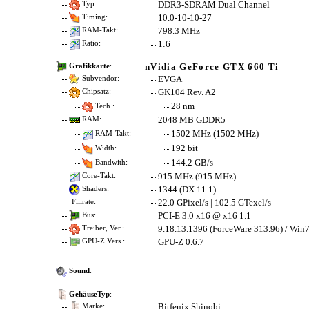
DDR3-SDRAM Dual Channel
Typ:
10.0-10-10-27
Timing:
798.3 MHz
RAM-Takt:
1:6
Ratio:
nVidia GeForce GTX 660 Ti
Grafikkarte
:
EVGA
Subvendor:
GK104 Rev. A2
Chipsatz:
28 nm
Tech.:
2048 MB GDDR5
RAM:
1502 MHz (1502 MHz)
RAM-Takt:
192 bit
Width:
144.2 GB/s
Bandwith:
915 MHz (915 MHz)
Core-Takt:
1344 (DX 11.1)
Shaders:
22.0 GPixel/s | 102.5 GTexel/s
Fillrate:
PCI-E 3.0 x16 @ x16 1.1
Bus:
9.18.13.1396 (ForceWare 313.96) / Win
Treiber, Ver.:
GPU-Z 0.6.7
GPU-Z Vers.:
Sound
:
GehäuseTyp
:
Bitfenix Shinobi
Marke: