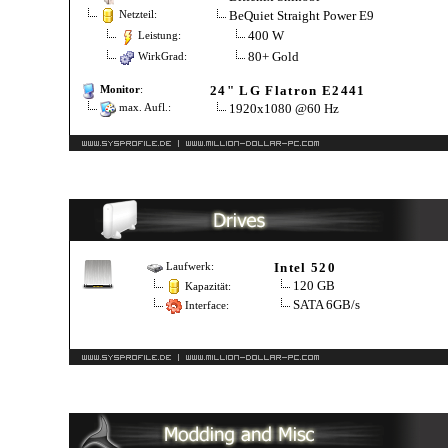
BeQuiet Straight Power E9
Netzteil:
400 W
Leistung:
80+ Gold
WirkGrad:
24" LG Flatron E2441
Monitor
:
1920x1080 @60 Hz
max. Aufl.:
Intel 520
Laufwerk:
120 GB
Kapazität:
SATA 6GB/s
Interface: