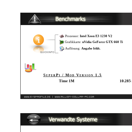
Prozessor:
Intel Xeon E3 1230 V2
Grafikkarte:
nVidia GeForce GTX 660 Ti
Auflösung:
Angabe fehlt.
SuperPi / Mod Version 1.5
Time 1M
10.285 