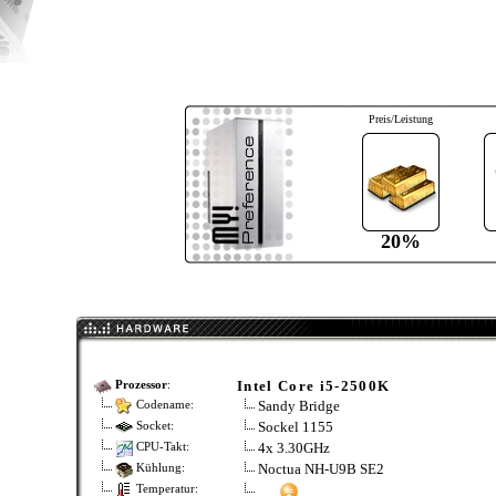
Preis/Leistung
20%
Intel Core i5-2500K
Prozessor
:
Sandy Bridge
Codename:
Sockel 1155
Socket:
4x 3.30GHz
CPU-Takt:
Noctua NH-U9B SE2
Kühlung:
Temperatur: