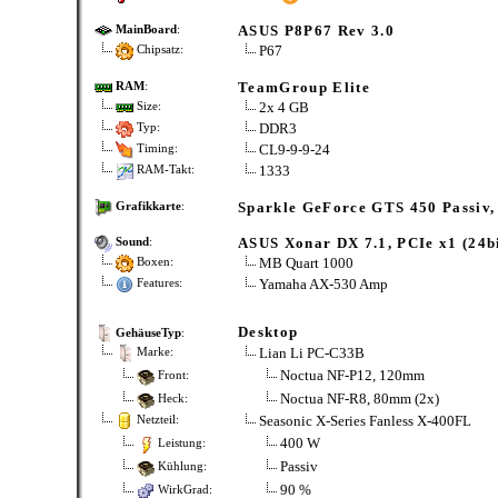
ASUS P8P67 Rev 3.0
MainBoard
:
P67
Chipsatz:
TeamGroup Elite
RAM
:
2x 4 GB
Size:
DDR3
Typ:
CL9-9-9-24
Timing:
1333
RAM-Takt:
Sparkle GeForce GTS 450 Passi
Grafikkarte
:
ASUS Xonar DX 7.1, PCIe x1 (24
Sound
:
MB Quart 1000
Boxen:
Yamaha AX-530 Amp
Features:
Desktop
GehäuseTyp
:
Lian Li PC-C33B
Marke:
Noctua NF-P12, 120mm
Front:
Noctua NF-R8, 80mm (2x)
Heck:
Seasonic X-Series Fanless X-400FL
Netzteil:
400 W
Leistung:
Passiv
Kühlung:
90 %
WirkGrad: