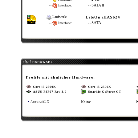
SATA II
Interface:
LiteOn iHAS624
Laufwerk:
SATA
Interface:
Profile mit ähnlicher Hardware:
Core i5-2500K
Core i5-2500K
ASUS P8P67 Rev 3.0
Sparkle GeForce GT
Keine
AuroraALX