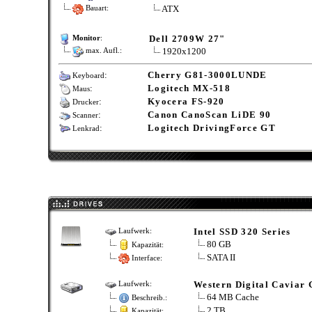
ATX
Bauart:
Dell 2709W 27"
Monitor
:
1920x1200
max. Aufl.:
:
Cherry G81-3000LUNDE
Keyboard
:
Logitech MX-518
Maus
:
Kyocera FS-920
Drucker
:
Canon CanoScan LiDE 90
Scanner
:
Logitech DrivingForce GT
Lenkrad
Intel SSD 320 Series
Laufwerk:
80 GB
Kapazität:
SATA II
Interface:
Western Digital Caviar
Laufwerk:
64 MB Cache
Beschreib.:
2 TB
Kapazität: