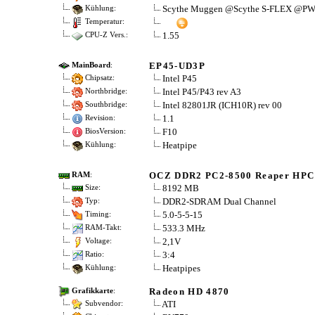
Scythe Muggen @Scythe S-FLEX @P
Kühlung:
Temperatur:
1.55
CPU-Z Vers.:
EP45-UD3P
MainBoard
:
Intel P45
Chipsatz:
Intel P45/P43 rev A3
Northbridge:
Intel 82801JR (ICH10R) rev 00
Southbridge:
1.1
Revision:
F10
BiosVersion:
Heatpipe
Kühlung:
OCZ DDR2 PC2-8500 Reaper HPC 
RAM
:
8192 MB
Size:
DDR2-SDRAM Dual Channel
Typ:
5.0-5-5-15
Timing:
533.3 MHz
RAM-Takt:
2,1V
Voltage:
3:4
Ratio:
Heatpipes
Kühlung:
Radeon HD 4870
Grafikkarte
:
ATI
Subvendor: