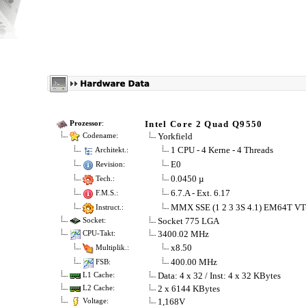
Intel Core 2 Quad Q9550
Prozessor
:
Yorkfield
Codename:
1 CPU - 4 Kerne - 4 Threads
Architekt.:
E0
Revision:
0.0450 µ
Tech.:
6.7.A - Ext. 6.17
F.M.S.:
MMX SSE (1 2 3 3S 4.1) EM64T VT
Instruct.:
Socket 775 LGA
Socket:
3400.02 MHz
CPU-Takt:
x8.50
Multiplik.:
400.00 MHz
FSB:
Data: 4 x 32 / Inst: 4 x 32 KBytes
L1 Cache:
2 x 6144 KBytes
L2 Cache:
1,168V
Voltage: