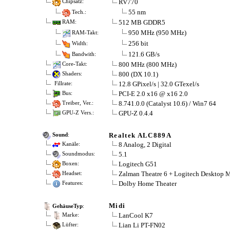
RV770
Chipsatz:
55 nm
Tech.:
512 MB GDDR5
RAM:
950 MHz (950 MHz)
RAM-Takt:
256 bit
Width:
121.6 GB/s
Bandwith:
800 MHz (800 MHz)
Core-Takt:
800 (DX 10.1)
Shaders:
12.8 GPixel/s | 32.0 GTexel/s
Fillrate:
PCI-E 2.0 x16 @ x16 2.0
Bus:
8.741.0.0 (Catalyst 10.6) / Win7 64
Treiber, Ver.:
GPU-Z 0.4.4
GPU-Z Vers.:
Realtek ALC889A
Sound
:
8 Analog, 2 Digital
Kanäle:
5.1
Soundmodus:
Logitech G51
Boxen:
Zalman Theatre 6 + Logitech Desktop 
Headset:
Dolby Home Theater
Features:
Midi
GehäuseTyp
:
LanCool K7
Marke:
Lian Li PT-FN02
Lüfter: