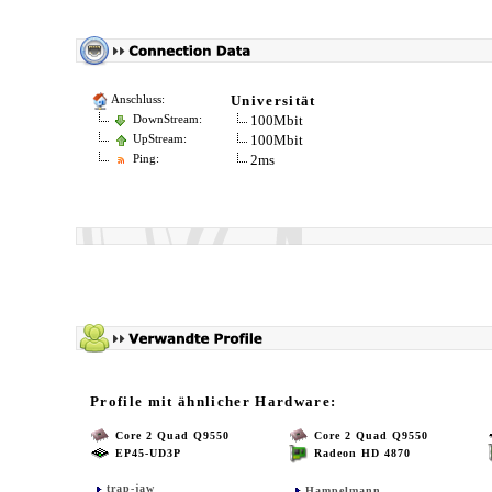
Universität
Anschluss:
100Mbit
DownStream:
100Mbit
UpStream:
2ms
Ping:
Profile mit ähnlicher Hardware:
Core 2 Quad Q9550
Core 2 Quad Q9550
EP45-UD3P
Radeon HD 4870
trap-jaw
Hampelmann