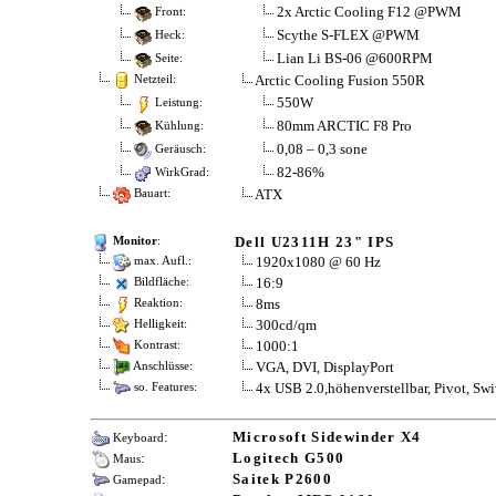
2x Arctic Cooling F12 @PWM
Front:
Scythe S-FLEX @PWM
Heck:
Lian Li BS-06 @600RPM
Seite:
Arctic Cooling Fusion 550R
Netzteil:
550W
Leistung:
80mm ARCTIC F8 Pro
Kühlung:
0,08 – 0,3 sone
Geräusch:
82-86%
WirkGrad:
ATX
Bauart:
Dell U2311H 23" IPS
Monitor
:
1920x1080 @ 60 Hz
max. Aufl.:
16:9
Bildfläche:
8ms
Reaktion:
300cd/qm
Helligkeit:
1000:1
Kontrast:
VGA, DVI, DisplayPort
Anschlüsse:
4x USB 2.0,höhenverstellbar, Pivot, S
so. Features:
:
Microsoft Sidewinder X4
Keyboard
:
Logitech G500
Maus
:
Saitek P2600
Gamepad