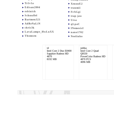
Tr1v1a
XenonE2
Edisan2804
traumii
esbinich
FrAGgi
Schnuffel
trap-jaw
Bartmen321
Ursa
AdReNaLiN
qLpaC
chris3k
INemesisI
LavaLampe_HwLuXX
nano1702
Thomsen
Neolinho
td
jedika
Intel Core 2 Duo E8400
Intel Core 2 Quad
Sapphire Radeon HD
Q9550
4870
PowerColor Radeon HD
8192 MB
4870 PCS
4096 MB
AdReNaLiN
Intel Core 2 Quad
Q9550
Zotac GTX 285
4096 MB