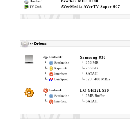
:
Brother MFC 9180
Drucker
:
AVerMedia AVerTV Super 007
TV-Card
Samsung 830
Laufwerk:
256 MB
Beschreib.:
256 GB
Kapazität:
SATA II
Interface:
520 | 400 MB/s
DataSpeed:
LG GH22LS30
Laufwerk:
2MB Buffer
Beschreib.:
SATA II
Interface: