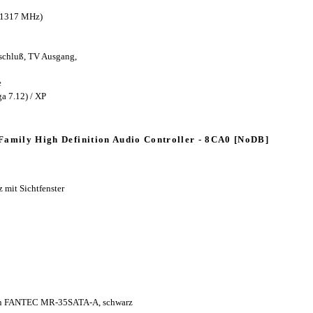
 1317 MHz)
schluß, TV Ausgang,
e
a 7.12) / XP
t Family High Definition Audio Controller - 8CA0 [NoDB]
mit Sichtfenster
n FANTEC MR-35SATA-A, schwarz