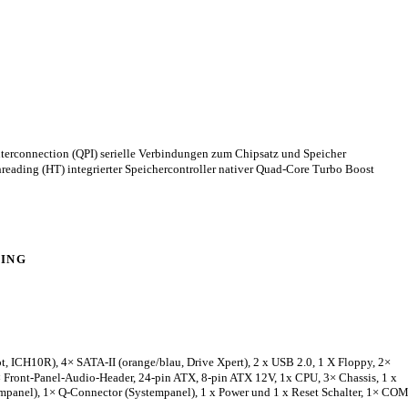
terconnection (QPI) serielle Verbindungen zum Chipsatz und Speicher
eading (HT) integrierter Speichercontroller nativer Quad-Core Turbo Boost
MING
, ICH10R), 4× SATA-II (orange/blau, Drive Xpert), 2 x USB 2.0, 1 X Floppy, 2×
Front-Panel-Audio-Header, 24-pin ATX, 8-pin ATX 12V, 1x CPU, 3× Chassis, 1 x
mpanel), 1× Q-Connector (Systempanel), 1 x Power und 1 x Reset Schalter, 1× COM