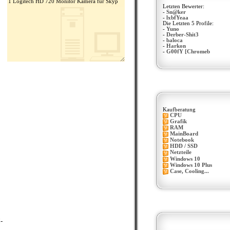
Letzten Bewerter:
-
Sn@ker
-
lxbfYeaa
Die Letzten 5 Profile:
-
Yuno
-
Derber-Shit3
-
baloca
-
Harkon
-
G00fY [Chromeb
Kaufberatung
CPU
Grafik
RAM
MainBoard
Notebook
HDD / SSD
Netzteile
Windows 10
Windows 10 Plus
Case, Cooling...
-