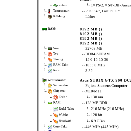
1× PS/2, × S/P-DIF-Ausga
extern:
Idle: 34 °, Last: 60 C°
Temperatur:
Lüfter
Kühlung:
8192 MB ()
RAM
:
8192 MB ()
8192 MB ()
8192 MB ()
32768 MB
Size:
DDR4-SDRAM
Typ:
15.0-15-15-36
Timing:
1055.0 MHz
RAM-Takt:
3:32
Ratio:
Asus STRIX GTX 960 D
Grafikkarte
:
Fujitsu Siemens Computer
Subvendor:
M10/M11
Chipsatz:
130 nm
Tech.:
128 MB DDR
RAM:
216 MHz (216 MHz)
RAM-Takt:
128 bit
Width:
6.9 GB/s
Bandwith:
446 MHz (445 MHz)
Core-Takt: