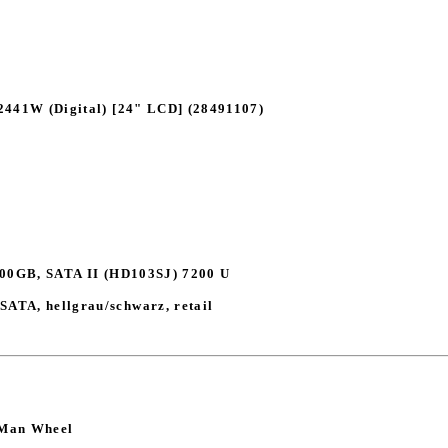
441W (Digital) [24" LCD] (28491107)
000GB, SATA II (HD103SJ) 7200 U
SATA, hellgrau/schwarz, retail
 Man Wheel