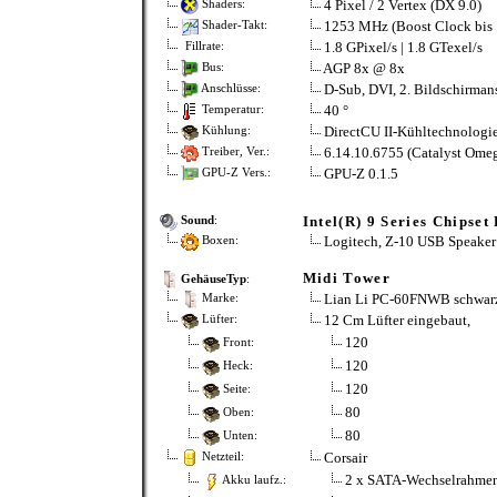
4 Pixel / 2 Vertex (DX 9.0)
Shaders:
1253 MHz (Boost Clock bis
Shader-Takt:
1.8 GPixel/s | 1.8 GTexel/s
Fillrate:
AGP 8x @ 8x
Bus:
D-Sub, DVI, 2. Bildschirman
Anschlüsse:
40 °
Temperatur:
DirectCU II-Kühltechnologi
Kühlung:
6.14.10.6755 (Catalyst Omeg
Treiber, Ver.:
GPU-Z 0.1.5
GPU-Z Vers.:
Intel(R) 9 Series Chipse
Sound
:
Logitech, Z-10 USB Speaker
Boxen:
Midi Tower
GehäuseTyp
:
Lian Li PC-60FNWB schwarz 
Marke:
12 Cm Lüfter eingebaut,
Lüfter:
120
Front:
120
Heck:
120
Seite:
80
Oben:
80
Unten:
Corsair
Netzteil:
2 x SATA-Wechselrahme
Akku laufz.: