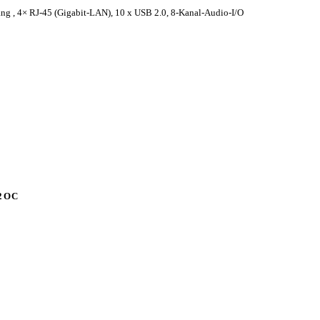
ng , 4× RJ-45 (Gigabit-LAN), 10 x USB 2.0, 8-Kanal-Audio-I/O
C2OC