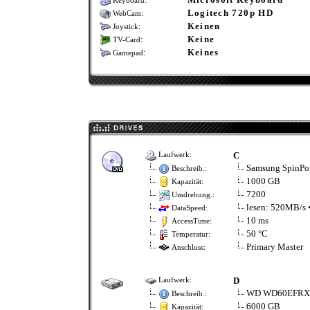
Keyboard
:
Logitech 720p HD
WebCam
:
Keinen
Joystick
:
Keine
TV-Card
:
Keines
Gamepad
C
Laufwerk:
Samsung SpinPoi
Beschreib.:
1000 GB
Kapazität:
7200
Umdrehung.:
lesen: 520MB/s 
DataSpeed:
10 ms
AccessTime:
50 °C
Temperatur:
Primary Master
Anschluss:
D
Laufwerk:
WD WD60EFRX in
Beschreib.:
6000 GB
Kapazität: