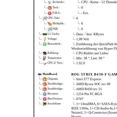
CPU - Kerne - 12 Threads
Architekt.:
0
Tech.:
- Ext.
F.M.S.:
0
CPU-Takt:
0
Multiplik.:
0
FSB:
Data: / Inst: KBytes
L1 Cache:
1,99 Volt
Voltage:
Einführung des QuickPath In
Besonderh.:
Wiedereinführung von Hyper-Thr
CPU-Kühler mit Lüfter
Kühlung:
Idle: 38 °, Last: 60 °
Temperatur:
1.92.0
CPU-Z Vers.:
ROG STRIX B450-F GA
MainBoard
:
Intel Z77 Express
Chipsatz:
AMD Ryzen SOC rev 00
Northbridge:
AMD B450 rev 51
Southbridge:
1254 Pin FC-BGA
Revision:
0707
BiosVersion:
1× UltraDMA, 6× SATA-II (rot
Anschlüsse:
IEEE 1394a, 1× CD-Audio-In,1× 
Netzteil, 1× Q-Connector (Syste
Header,