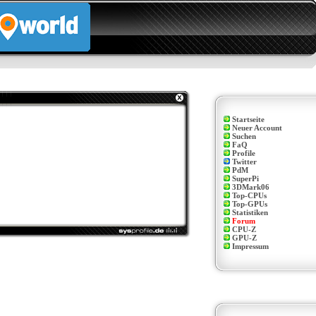
Startseite
Neuer Account
Suchen
FaQ
Profile
Twitter
PdM
SuperPi
3DMark06
Top-CPUs
Top-GPUs
Statistiken
Forum
CPU-Z
GPU-Z
Impressum