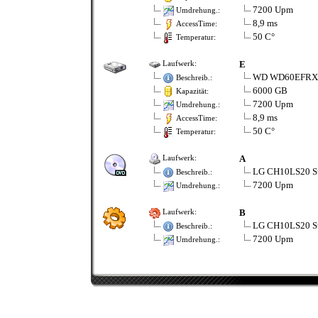
7200 Upm
Umdrehung.:
8,9 ms
AccessTime:
50 C°
Temperatur:
E
Laufwerk:
WD WD60EFRX in
Beschreib.:
6000 GB
Kapazität:
7200 Upm
Umdrehung.:
8,9 ms
AccessTime:
50 C°
Temperatur:
A
Laufwerk:
LG CH10LS20 Sup
Beschreib.:
7200 Upm
Umdrehung.:
B
Laufwerk:
LG CH10LS20 Sup
Beschreib.:
7200 Upm
Umdrehung.: