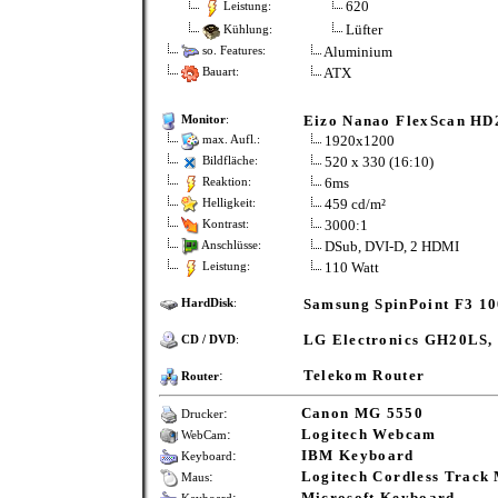
620
Leistung:
Lüfter
Kühlung:
Aluminium
so. Features:
ATX
Bauart:
Eizo Nanao FlexScan HD2
Monitor
:
1920x1200
max. Aufl.:
520 x 330 (16:10)
Bildfläche:
6ms
Reaktion:
459 cd/m²
Helligkeit:
3000:1
Kontrast:
DSub, DVI-D, 2 HDMI
Anschlüsse:
110 Watt
Leistung:
Samsung SpinPoint F3 1
HardDisk
:
LG Electronics GH20LS, 
CD / DVD
:
:
Telekom Router
Router
:
Canon MG 5550
Drucker
:
Logitech Webcam
WebCam
:
IBM Keyboard
Keyboard
:
Logitech Cordless Track
Maus
:
Microsoft Keyboard