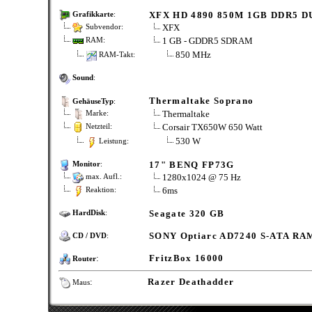
XFX HD 4890 850M 1GB DDR5 D
Grafikkarte
:
XFX
Subvendor:
1 GB - GDDR5 SDRAM
RAM:
850 MHz
RAM-Takt:
Sound
:
Thermaltake Soprano
GehäuseTyp
:
Thermaltake
Marke:
Corsair TX650W 650 Watt
Netzteil:
530 W
Leistung:
17" BENQ FP73G
Monitor
:
1280x1024 @ 75 Hz
max. Aufl.:
6ms
Reaktion:
Seagate 320 GB
HardDisk
:
SONY Optiarc AD7240 S-ATA RA
CD / DVD
:
:
FritzBox 16000
Router
:
Razer Deathadder
Maus