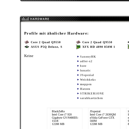
Profile mit ähnlicher Hardware:
Core 2 Quad Q9550
Core 2 Quad Q9550
ASUS P5Q Deluxe, S
XFX HD 4890 850M 1
Keine
SaxonyHK
adler-x2
bzee
lunatic
JSspezial
Weichkeks
moppen
Hatzen
STRIKER1ONE
sarahkaetzchen
BlackZeRo
JSspezial
l
Intel Core i7 920
Intel Core i7 2630QM
Gigabyte GV-N480D5-
nVidia GeForce GTX
15I-B
560M
12288 MB
12288 MB