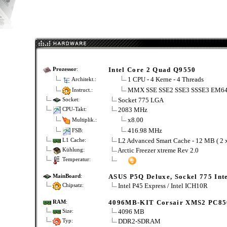
Intel Core 2 Quad Q9550
Prozessor
:
1 CPU - 4 Kerne - 4 Threads
Architekt.:
MMX SSE SSE2 SSE3 SSSE3 EM64
Instruct.:
Socket 775 LGA
Socket:
2083 MHz
CPU-Takt:
x8.00
Multiplik.:
416.98 MHz
FSB:
L2 Advanced Smart Cache - 12 MB ( 2 
L1 Cache:
Arctic Freezer xtreme Rev 2.0
Kühlung:
Temperatur:
ASUS P5Q Deluxe, Sockel 775 Int
MainBoard
:
Intel P45 Express / Intel ICH10R
Chipsatz:
4096MB-KIT Corsair XMS2 PC85
RAM
:
4096 MB
Size:
DDR2-SDRAM
Typ: