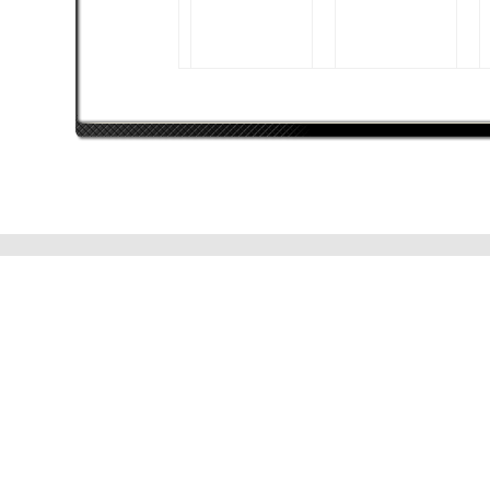
moppen
Intel Core 2 Quad
Q9550
ATI Radeon HD 5700
Series
8192 MB