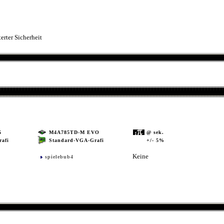
erter Sicherheit
5
M4A785TD-M EVO
@ sek.
Standard-VGA-Grafi
+/- 5%
afi
Keine
spielebub4