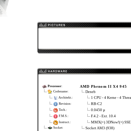
AMD Phenom II X4 945
Prozessor
:
Deneb
Codename:
1 CPU - 4 Kerne - 4 Thre
Architekt.:
RB-C2
Revision:
0.0450 µ
Tech.:
F.4.2 - Ext. 10.4
F.M.S.:
MMX(+) 3DNow!(+) SSE (
Instruct.:
Socket AM3 (938)
Socket: