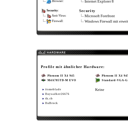
Internet Explorer 8
Browser:
Security
Security
:
Microsoft Forefront
Anti-Virus:
Windows Firewall mit erweit
Firewall:
Profile mit ähnlicher Hardware:
Phenom II X4 945
Phenom II X4 94
M4A785TD-M EVO
Standard-VGA-Gr
Keine
itsmeblade
Daywalker26676
th.cb
DaBrock