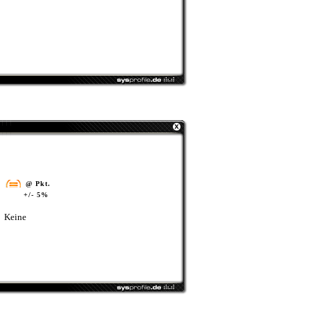
@ Pkt.
+/- 5%
Keine