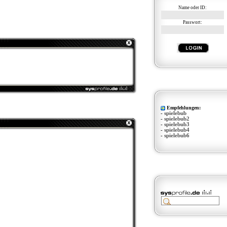
Name oder ID:
Passwort:
Empfehlungen:
-
spielebub
-
spielebub2
-
spielebub3
-
spielebub4
-
spielebub6