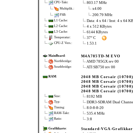
803.17 MHz
CPU-Takt:
x4.00
Multiplik.:
200.79 MHz
FSB:
Data: 4 x 64 / Inst: 4 x 64 K
L1 Cache:
4 x 512 KBytes
L2 Cache:
6144 KBytes
L3 Cache:
37° C
Temperatur:
1.53.1
CPU-Z Vers.:
M4A785TD-M EVO
MainBoard
:
AMD 785GX rev 00
Northbridge:
ATI SB750 rev 00
Southbridge:
2048 MB Corsair (10700
RAM
:
2048 MB Corsair (10700
2048 MB Corsair (10700
2048 MB Corsair (10700
8192 MB
Size:
DDR3-SDRAM Dual Channe
Typ:
8.0-8-8-20
Timing:
535.4 MHz
RAM-Takt:
3:8
Ratio:
Standard-VGA-Grafikkar
Grafikkarte
: