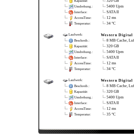
320 GB
Kapazität:
5400 Upm
Umdrehung.:
SATA II
Interface:
12 ms
AccessTime:
34 °C
Temperatur:
Western Digital
Laufwerk:
8 MB Cache, Luf
Beschreib.:
320 GB
Kapazität:
5400 Upm
Umdrehung.:
SATA II
Interface:
12 ms
AccessTime:
34 °C
Temperatur:
Western Digital
Laufwerk:
8 MB Cache, Luf
Beschreib.:
320 GB
Kapazität:
5400 Upm
Umdrehung.:
SATA II
Interface:
12 ms
AccessTime:
35 °C
Temperatur: