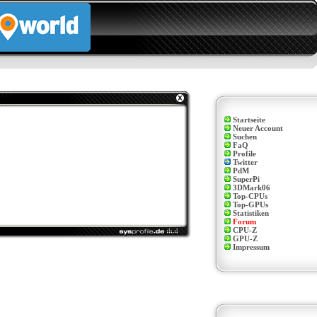
Startseite
Neuer Account
Suchen
FaQ
Profile
Twitter
PdM
SuperPi
3DMark06
Top-CPUs
Top-GPUs
Statistiken
Forum
CPU-Z
GPU-Z
Impressum