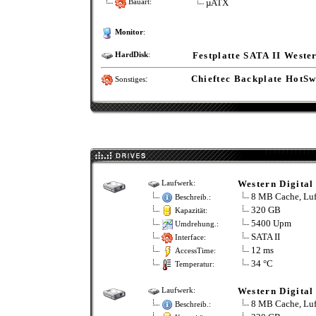
µATX
Bauart:
Monitor
:
Festplatte SATA II Weste
HardDisk
:
:
Chieftec Backplate HotSw
Sonstiges
Western Digital
Laufwerk:
8 MB Cache, Luf
Beschreib.:
320 GB
Kapazität:
5400 Upm
Umdrehung.:
SATA II
Interface:
12 ms
AccessTime:
34 °C
Temperatur:
Western Digital
Laufwerk:
8 MB Cache, Luf
Beschreib.: