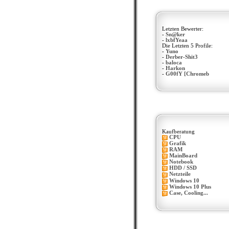
Letzten Bewerter:
-
Sn@ker
-
lxbfYeaa
Die Letzten 5 Profile:
-
Yuno
-
Derber-Shit3
-
baloca
-
Harkon
-
G00fY [Chromeb
Kaufberatung
CPU
Grafik
RAM
MainBoard
Notebook
HDD / SSD
Netzteile
Windows 10
Windows 10 Plus
Case, Cooling...