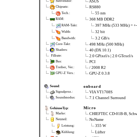
ASUS
Subvendor:
RS880
Chipsatz:
55 nm
Tech.:
368 MB DDR2
RAM:
397 MHz (533 MHz) = +
RAM-Takt:
32 bit
Width:
3.2 GB/s
Bandwith:
498 MHz (500 MHz)
Core-Takt:
40 (DX 10.1)
Shaders:
2.0 GPixel/s | 2.0 GTexel/s
Fillrate:
PCI
Bus:
/ 2008 R2
Treiber, Ver.:
GPU-Z 0.3.8
GPU-Z Vers.:
onboard
Sound
:
VIA VT1708S
Signalproz.:
7.1 Channel Surround
Soundmodus:
Micro
GehäuseTyp
:
CHIEFTEC CD-01B-B, Schw
Marke:
NoName
Netzteil:
355 W
Leistung:
Lüfter
Kühlung: