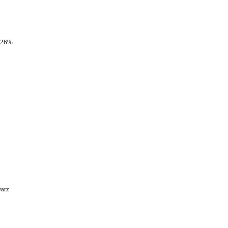
-26%
arz